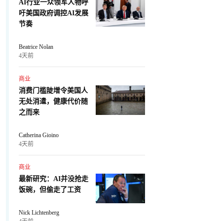
AI行业一众领军人物呼
吁美国政府调控AI发展
节奏
Beatrice Nolan
4天前
商业
消费门槛陡增令美国人
无处消遣，健康代价随
之而来
Catherina Gioino
4天前
商业
最新研究：AI并没抢走
饭碗，但偷走了工资
Nick Lichtenberg