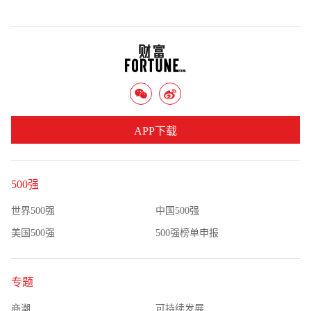
APP下载
500强
世界500强
中国500强
美国500强
500强榜单申报
专题
商潮
可持续发展