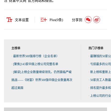
注“财富中文网”官方网站和微信。
文本设置
Plus(
0
条)
分享到
主榜单
热门子榜单
·
最新世界500强排行榜（企业名单）
·
最赚钱的50家
·
[聚焦]143家中国上榜公司完整名单
·
亏损最多的公司
·
[解读]上榜企业数量继续领先，仍然面临严峻
·
新上榜和重新上
挑战——《财富》世界500强中国企业数量再次
·
50家员工人数
超过美国
·
排名提升最多和
·
上榜公司的行业