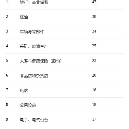
1
47
银行：商业储蓄
2
38
炼油
3
34
车辆与零部件
4
25
采矿、原油生产
5
23
人寿与健康保险（股份）
6
20
食品店和杂货店
7
18
电信
8
18
公用设施
9
17
电子、电气设备