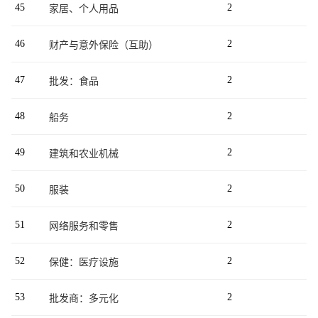
45
2
家居、个人用品
46
2
财产与意外保险（互助）
47
2
批发：食品
48
2
船务
49
2
建筑和农业机械
50
2
服装
51
2
网络服务和零售
52
2
保健：医疗设施
53
2
批发商：多元化