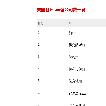
美国各州500强公司数一览
排行
州
1
加州
2
得克萨斯州
3
纽约州
4
伊利诺伊州
5
俄亥俄州
6
宾夕法尼亚州
7
弗吉尼亚州