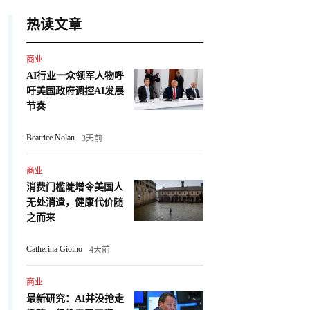
热读文章
商业
AI行业一众领军人物呼
吁美国政府调控AI发展
节奏
Beatrice Nolan
3天前
商业
消费门槛陡增令美国人
无处消遣，健康代价随
之而来
Catherina Gioino
4天前
商业
最新研究：AI并没抢走