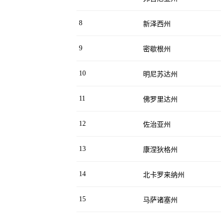
8
新泽西州
9
密歇根州
10
明尼苏达州
11
佛罗里达州
12
佐治亚州
13
康涅狄格州
14
北卡罗来纳州
15
马萨诸塞州