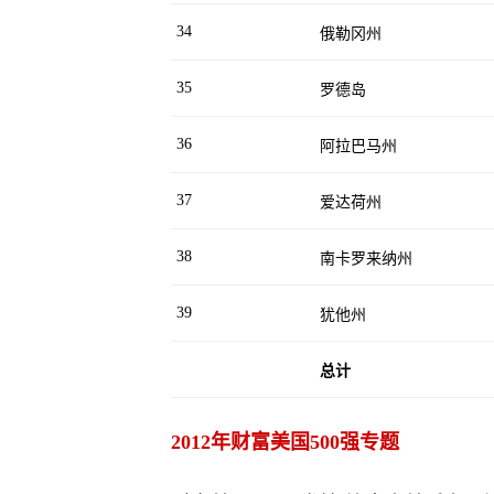
34
俄勒冈州
35
罗德岛
36
阿拉巴马州
37
爱达荷州
38
南卡罗来纳州
39
犹他州
总计
2012年财富美国500强专题