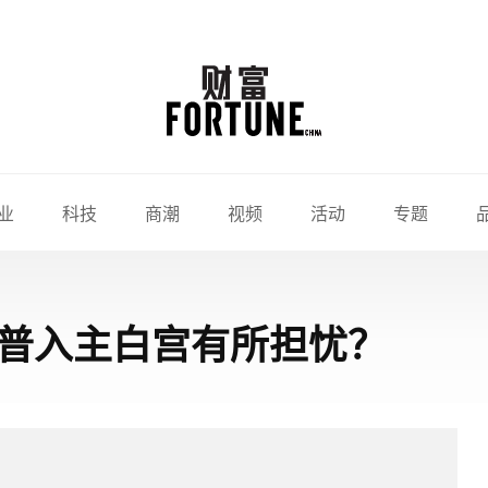
业
科技
商潮
视频
活动
专题
普入主白宫有所担忧？