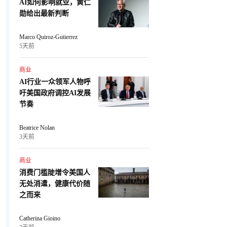
AI如何影响就业，黄仁
勋给出最新判断
Marco Quiroz-Gutierrez
5天前
商业
AI行业一众领军人物呼
吁美国政府调控AI发展
节奏
Beatrice Nolan
3天前
商业
消费门槛陡增令美国人
无处消遣，健康代价随
之而来
Catherina Gioino