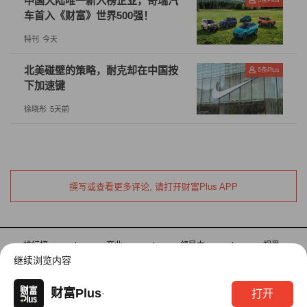
中国大陆唯一新入榜企业，奇瑞汽
在全球化的大背景下，香港面临着前所未有的机遇和挑
车首入《财富》世界500强！
战。只有不断深化改革，加强监管，优化结构，才能保持
特刊
今天
其国际金融中心的地位，实现经济的持续健康发展。同
时，香港也需要积极参与国际合作，加强与其他国家和市
北美碰壁的策略，耐克却在中国按
6
条Plus
场的交流，提高其在全球经济中的影响力。（财富中文
下加速键
网）
徐晓彤
5天前
作者王磊为财富中文网专栏作家，资深营销顾问
本内容为作者独立观点，不代表财富中文网立场。未经允
撰写或查看更多评论, 请打开财富Plus APP
许不得转载。
编辑：刘兰香
排行榜
商业
领导力
视界
继续浏览内容
财富全球论坛
财富全球科技论坛
更多活动
财富Plus
打开
·