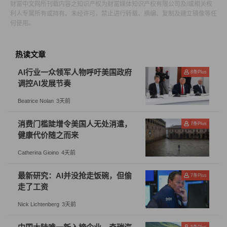
风险能力。
财富中文网所刊载内容之知识产权为财富媒体知识产权有限公司及/或相关权
利人专属所有或持有。未经许可，禁止进行转载、摘编、复制及建立镜像等任
何使用。
在解决经济结构性问题的过程中，需要综合考虑各种因
素，包括外资和内资的平衡、科技型企业和传统产业的关
热读文章
系、金融保险业与其他服务业的协调等。这不仅需要政府
的引导和支持，也需要企业的积极参与和创新。通过优化
AI行业一众领军人物呼吁美国政府
8
条Plus
调控AI发展节奏
产业结构，提高产业附加值，香港经济才能实现可持续发
展。
Beatrice Nolan
3天前
消费门槛陡增令美国人无处消遣，
7
条Plus
此外，香港还需要加强与内地的合作，充分利用内地市场
健康代价随之而来
的优势，推动经济的融合和发展。内地庞大的市场和丰富
Catherina Gioino
4天前
的资源，为香港提供了广阔的发展空间。同时，香港的国
际化经验和专业服务，也能为内地企业提供宝贵的支持。
最新研究：AI并没抢走饭碗，但偷
7
条Plus
走了工资
通过加强两地的合作，可以实现互利共赢，促进区域经济
的繁荣。
Nick Lichtenberg
3天前
5
条Plus