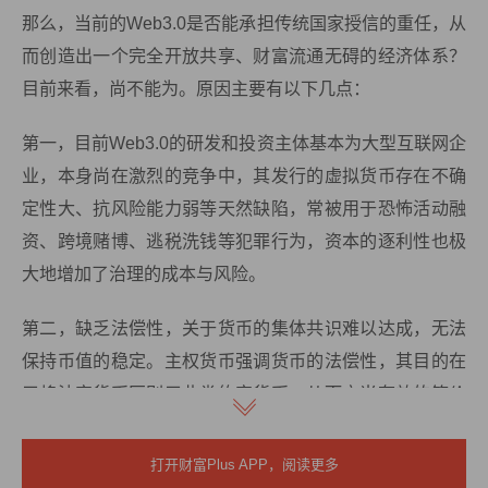
那么，当前的Web3.0是否能承担传统国家授信的重任，从
而创造出一个完全开放共享、财富流通无碍的经济体系？
目前来看，尚不能为。原因主要有以下几点：
第一，目前Web3.0的研发和投资主体基本为大型互联网企
业，本身尚在激烈的竞争中，其发行的虚拟货币存在不确
定性大、抗风险能力弱等天然缺陷，常被用于恐怖活动融
资、跨境赌博、逃税洗钱等犯罪行为，资本的逐利性也极
大地增加了治理的成本与风险。
第二，缺乏法偿性，关于货币的集体共识难以达成，无法
保持币值的稳定。主权货币强调货币的法偿性，其目的在
于将法定货币区别于此类约定货币，从而充当有效的等价
物。
打开财富Plus APP，阅读更多
第三，Web3.0内进行的跨境经济活动缺乏有效的监管。