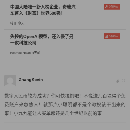
决货币超发难题。
中国大陆唯一新入榜企业，奇瑞汽
5
条Plus
车首入《财富》世界500强！
另外，Web3.0虽然对传统国家铸币权提出了新的挑战，但
特刊
今天
对促进资本市场的繁荣却也有着不可忽视的贡献。诚然，
元宇宙和Web3.0不是简单的把名字从Facebook改成Meta
失控的OpenAI模型，还入侵了另
5
条Plus
一家科技公司
就能实现的，但理想与现实的差距亦不应阻碍我们睁眼看
Beatrice Nolan
4天前
世界的清醒头脑，由Web3.0引导的产业变革已经开始发
生，正在从硬件到软件、从上游到下游形成一条愈加完善
和蓬勃发展的产业链。资本所固有的逐利性正在极大的推
ZhangKevin
动Web3.0产业的繁荣，在实体经济增长乏力的当下，似乎
27
Web3.0经济正在成为新的增长点。如此，监管的正确引导
数字人民币较为成功？你可快拉倒吧！不说送几百块得个免
不仅对Web3本身至关重要，对社会经济也具有潜移默化
费账户来忽悠人！就那点小聪明都不是个政权该干出来的
的影响。
事！小九九能让人买单那还是几个世纪以前的事！
我们必须看到Web3.0所具有的潜力并不只是作为虚拟经济
的一部分为实体经济赋能，其甚至具有搭建一整个新型经