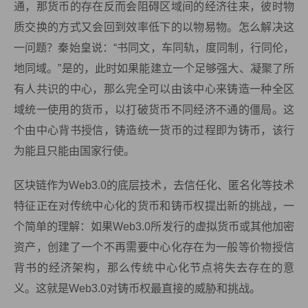
通，那货币的存在反而会阻碍区域间的经济往来，彼时物
质交换的方式又会回到效率低下的以物易物。怎么解决这
一问题？秦始皇说：“书同文，车同轨，度同制，行同伦，
地同域。”是的，此时如果能建立一个足够强大、凝聚了所
有人共识的中心，那么完全可以由该中心来铸造一种全区
域统一使用的货币，以打破货币不同经济不通的僵局。这
个由中心背书授信，铸造统一货币的过程即为铸币，该行
为能且只能由国家行使。
区块链作为Web3.0的底层技术，去信任化、匿名化等技术
特征正在对传统中心化的货币和铸币权提出新的挑战，一
个简单的理解：如果Web3.0所发行的虚拟货币或其他加密
资产，创建了一个不再需要中心化存在为一般等价物授信
背书的经济架构，那么传统中心化节点将失去存在的意
义。这就是Web3.0对铸币权最直接的威胁和挑战。