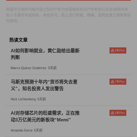
Web3.0的全球性对于自然人个体而言，则降低了其获取设
财富中文网所刊载内容之知识产权为财富媒体知识产权有限公司及/或相关权
利人专属所有或持有。未经许可，禁止进行转载、摘编、复制及建立镜像等任
备的门槛并提升了一般资源的易得性，也使得个体绕开监
何使用。
管的操作变得更为容易。但对监管者而言，则提升了监管
的门槛，根据央行2021年7月发布的《中国数字人民币的
热读文章
研发进展白皮书》，商业机构推出全球性稳定币，将给国
AI如何影响就业，黄仁勋给出最新
8
条Plus
际货币体系、支付清算体系、货币政策、跨境资本流动管
判断
理等带来极大风险与挑战。
Marco Quiroz-Gutierrez
5天前
但我们也要看到这一威胁存在着积极的一面：现代货币的
马斯克预测十年内“货币将失去意
7
条Plus
传统共识已经出现危机，Web3.0和虚拟货币的出现可以为
义”，知名投资人发出警告
今后的货币设计提供了一个新思路，中国的数字人民币正
Nick Lichtenberg
5天前
是其中一个较为成功的范例。加密资产圈的人深信，国家
AI对存储芯片的旺盛需求，正在推
6
条Plus
垄断铸币权并无可避免的提供超量货币供应是造成通货膨
动3万亿美元的新板块“Memi”
胀的根本原因，而严重的通货膨胀最终会造成社会动荡。
Amanda Gerut
5天前
Web3.0作为一种变革财富分配方式的有效工具，能有效解