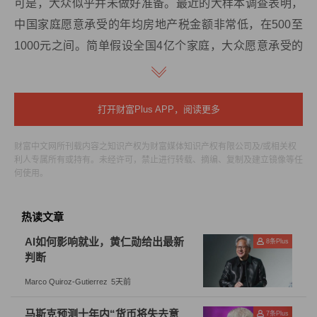
可是，大众似乎并未做好准备。最近的大样本调查表明，
中国家庭愿意承受的年均房地产税金额非常低，在500至
1000元之间。简单假设全国4亿个家庭，大众愿意承受的
持有税总额不足4000亿元，如果考虑这其中还有一半是农
村家庭，这个数字可能仅有寥寥2000亿。
打开财富Plus APP，阅读更多
而2020年中国土地出让金收入为8.2万亿元。如果房地产
税的战略意义是作为财政体系的重要补充，并对增速开始
财富中文网所刊载内容之知识产权为财富媒体知识产权有限公司及/或相关权
利人专属所有或持有。未经许可，禁止进行转载、摘编、复制及建立镜像等任
下行的土地出让金起到替代作用，那么政策者对房地产税
何使用。
的预期收入或许在2万亿元以上。
热读文章
这意味着，政策预期和大众预期之间，存在着5到10倍的
AI如何影响就业，黄仁勋给出最新
差距。这个差距是否会带来房地产行业和房地产价值的又
8
条Plus
判断
一次收缩？两难之下，政策选择进退维谷。
Marco Quiroz-Gutierrez
5天前
一种妥协方案是，初行房地产税试点时，设置一个相对较
马斯克预测十年内“货币将失去意
7
条Plus