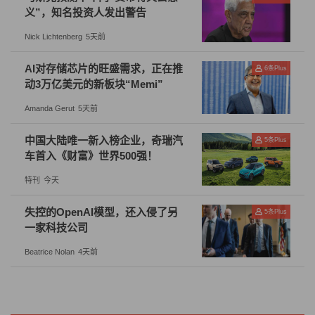
低的税率或者较高的免征界限，但差不多会以征到1万亿
义”，知名投资人发出警告
元为预期目标。不过，即便这个数字规模在平均意义上依
Nick Lichtenberg
5天前
然能够让大众感到不小的“疼痛”。（财富中文网）
AI对存储芯片的旺盛需求，正在推
6
条Plus
作者张林为财富中文网专栏作家，评级机构研究员。
动3万亿美元的新板块“Memi”
Amanda Gerut
5天前
本内容为作者独立观点，不代表财富中文网立场。未经允
许不得转载。
中国大陆唯一新入榜企业，奇瑞汽
5
条Plus
车首入《财富》世界500强！
编辑：王昉
特刊
今天
失控的OpenAI模型，还入侵了另
5
条Plus
一家科技公司
Beatrice Nolan
4天前