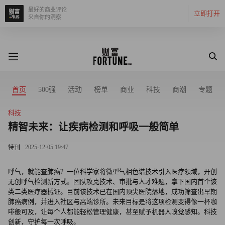
最好的商业评论
立即打开
来自你的洞察
首页
500强
活动
榜单
商业
科技
商潮
专题
科技
精智未来：让疾病检测和呼吸一般简单
2025-12-05 19:47
特刊
呼气，就能查肺癌？一位科学家将微型气相色谱技术引入医疗领域，开创
无创呼气检测新方式。团队攻克技术、审批与人才难题，拿下国内首个该
类二类医疗器械证。目前该技术已在国内顶尖医院落地，成功筛查出早期
肺癌病例，并进入社区与高端诊所。未来目标是将这项检测变得像一杯咖
啡般可及，让每个人都能轻松管理健康，甚至赋予机器人嗅觉感知。科技
创新，守护每一次呼吸。