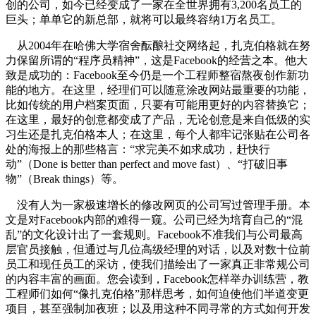
创的公司，如今已经变成了一家在全世界拥有3,200名员工的
巨头；单单它的新总部，就将可以最终容纳1万名员工。
从2004年在哈佛大学宿舍酝酿社交网络起，扎克伯格就在努
力保留所谓的“程序员精神”，这是Facebook的经营之本。他大
致是成功的：Facebook至今仍是一个工程师整宿熬夜创作新功
能的地方。在这里，经理们可以随意涂改网站最重要的功能，
比如传统的用户档案页面，只要有可能用更好的内容替换它；
在这里，最好的创意都变成了产品，无论创意是来自低级的实
习生还是扎克伯格本人；在这里，每个人都牢记张贴在公司各
处的海报上的那些格言：“求完美不如求成功，赶快行
动”（Done is better than perfect and move fast）、“打破旧事
物”（Break things）等。
没有人为一家极速增长的修改网页的公司写过管理手册。本
文是对Facebook内部的难得一窥。公司已经为培育自己的“混
乱”的文化设计出了一套规则。Facebook不准我们与公司最高
层官员接触，但通过与几位高级经理的对话，以及对数十位前
员工和现任员工的采访，使我们描绘出了一家真正非常规公司
的内容丰富的画面。您会读到，Facebook怎样举办训练营，教
工程师们如何“像扎克伯格”那样思考，如何迫使他们半道变更
项目，甚至强制加夜班；以及用这种不同寻常的方式如何开发