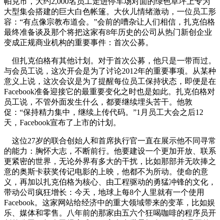
帕克市，大约2,000名员工走进停车场对面的绿色草坪上专为
大型集会搭建的巨大白色帐篷。大伙儿情绪激动，一位员工形
容：“有点像宗教布道会。”会前的嘈杂让人们相信，扎克伯格
最终准备谈及那个将把这家有8年历史的公司从热门新创企业
变成正规商业机构的重要事件：首次公募。
但扎克伯格有其他计划。对于首次公募，他只是一带而过。
与会员工说，这次开会是为了讨论2012年的重要事项。从某种
意义上说，这次会议是为了提醒每位员工保持状态，即便是在
Facebook准备迎接它的最重要变化之时也是如此。扎克伯格对
员工说，不管外面发生什么，都要继续埋头苦干。他敦
促：“保持精力集中，继续上传代码。”1月员工大会之后12
天，Facebook宣布了上市的计划。
这位27岁的联合创始人和首席执行官一直在展示他不同寻常
的能力：胸怀大志，不断前行。他要建设一个更加开放、联系
更紧密的世界，无论外界有多大的干扰，比如那部并无吹捧之
意的奥斯卡获奖传记电影的上映，他都不为所动。使命的意
义，再加以扎克伯格为核心、由工程驱动的勇猛冲锋的文化，
带动公司疯狂增长：今天，地球上每8个人里就有一个使用
Facebook。这家网站给经济中的重大领域带来的变革，比如娱
乐、媒体和零售。八年前的那家由五六个狂喝咖啡的程序员开