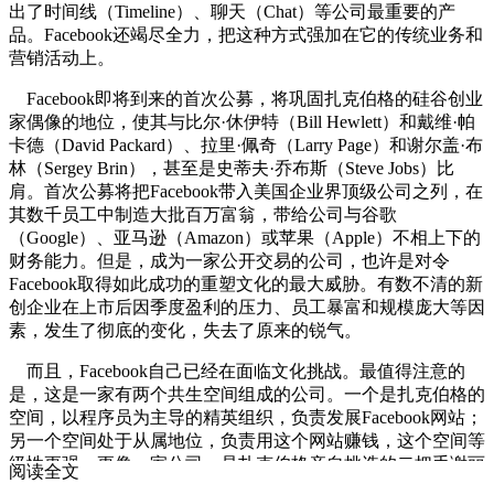
出了时间线（Timeline）、聊天（Chat）等公司最重要的产
品。Facebook还竭尽全力，把这种方式强加在它的传统业务和
营销活动上。
Facebook即将到来的首次公募，将巩固扎克伯格的硅谷创业
家偶像的地位，使其与比尔·休伊特（Bill Hewlett）和戴维·帕
卡德（David Packard）、拉里·佩奇（Larry Page）和谢尔盖·布
林（Sergey Brin），甚至是史蒂夫·乔布斯（Steve Jobs）比
肩。首次公募将把Facebook带入美国企业界顶级公司之列，在
其数千员工中制造大批百万富翁，带给公司与谷歌
（Google）、亚马逊（Amazon）或苹果（Apple）不相上下的
财务能力。但是，成为一家公开交易的公司，也许是对令
Facebook取得如此成功的重塑文化的最大威胁。有数不清的新
创企业在上市后因季度盈利的压力、员工暴富和规模庞大等因
素，发生了彻底的变化，失去了原来的锐气。
而且，Facebook自己已经在面临文化挑战。最值得注意的
是，这是一家有两个共生空间组成的公司。一个是扎克伯格的
空间，以程序员为主导的精英组织，负责发展Facebook网站；
另一个空间处于从属地位，负责用这个网站赚钱，这个空间等
级性更强，更像一家公司，是扎克伯格亲自挑选的二把手谢丽
阅读全文
尔·桑德伯格（Sheryl Sandberg）的地盘。谷歌前高管桑德伯格