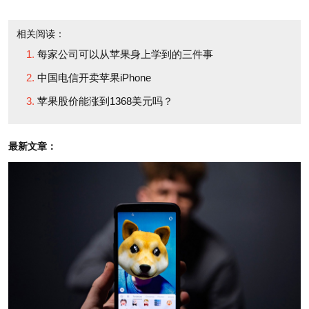
已经对发言清单上的所有
the reasons many tech
相关阅读：
内容做到了深思熟虑。现
companies give for not
每家公司可以从苹果身上学到的三件事
在，我们来具体分析一下
paying a dividend.
中国电信开卖苹果iPhone
每项内容。为什么库克会
Because we know the
苹果股价能涨到1368美元吗？
提及这些内容？他对各项
list is scripted, we know
内容轻重缓急的排序情况
Cook and his
最新文章：
如何？
communications team
thought about each item
“我们创新的速度之快简
on the list. So let's
直难以想象”这是库克的开
consider each item, why
场白，然后他立刻就开始
Cook mentioned it, and
按事先准备好的顺序开始
how he rank-ordered
实质性的发言。下面我一
them.