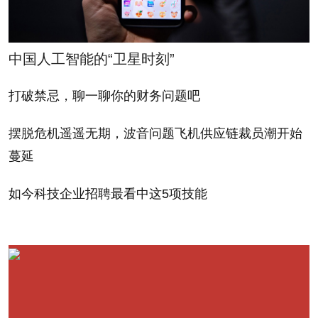
一列举其发言的内容清单
并加以简单的点评。
"We are innovating at
中国人工智能的“卫星时刻”
an incredible pace,"
1.“依靠应用和内容来打
Cook began,
打破禁忌，聊一聊你的财务问题吧
造庞大的生态系统。”
现
immediately launching
在，苹果的应用商店生态
摆脱危机遥遥无期，波音问题飞机供应链裁员潮开始
into his list, which I will
系统，可谓妇孺皆知。他
蔓延
number and annotate:
在这里使用了“内容”这个
如今科技企业招聘最看中这5项技能
字眼，有点耐人寻味。据
1. "Building a
报道，苹果正在试图与电
tremendous
影制片厂和电视台达成内
ecosystem with apps
容交易。令人欣喜的是，
and content."
We all
这二者愿意提供的内容与
know about Apple's App