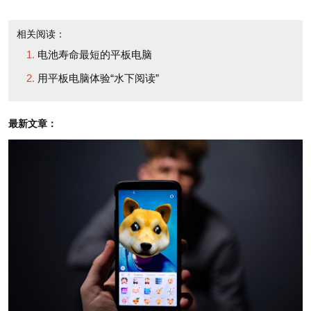
但拥有多层防刮擦玻璃，
range of thick, durable
相关阅读：
并能承受多次摔碰。
devices since 1996. But
电池寿命最短的平板电脑
next spring the
用平板电脑体验“水下阅读”
得克萨斯州的Xplore
electronics maker will
Technologies公司15年前
launch the Toughpad A1,
最新文章：
开始为叉车操作员和公共
a slimmed-down tablet
安全人员生产计算设备。
that runs on the Android
它也在研发一种功能类似
operating system and
于iPad的设备，比如具备
weighs in at 2.13 pounds
多点触控功能。新产品将
(heavier than the 1.3-
采用未来的Windows 8系
pound iPad 2 but much
统（公司目前的产品C5用
lighter than traditional
的是Windows 7系统）。
rugged tablets).