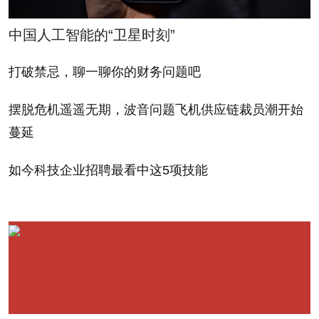
Motorola (MSI) is also
分析机构VDC研究集团
中国人工智能的“卫星时刻”
experimenting with a
（VDC Research
trim, tough tablet. In
打破禁忌，聊一聊你的财务问题吧
Group）预计，到2013
October the company
年，坚固移动设备市场的
摆脱危机遥遥无期，波音问题飞机供应链裁员潮开始
unveiled the ET1, a 1.4-
销售额将由到2010年的46
蔓延
pound device. Despite
亿美元上升到61亿美元。
its relatively petite build,
如今科技企业招聘最看中这5项技能
但是，随着这些设备在外
Motorola says the ET1
观上越来越像iPad，它们
features an extra-thick
有输给iPad（对了，就是
layer of scratch-resistant
iPad）的风险。一些行
glass and can survive
业，比如零售或医疗，需
multiple drops.
要的并非超级坚固的平板