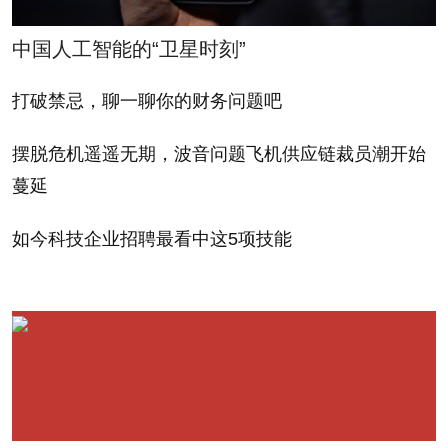
下我们表达个人生活的方
streaming site Netflix
中国人工智能的“卫星时刻”
式。如果最初的Facebook
(NFLX) more deeply
只是（一段对话）的开头
integrate their services
打破禁忌，聊一聊你的财务问题吧
5分钟，那么我今天所展
into Facebook.
摆脱危机遥遥无期，波音问题飞机供应链裁员潮开始
的则是这段对话余下的部
蔓延
分，也就是长达几个小时
"Imagine expressing
的深入、精彩的交流；而
the story of your life,"
如今科技企业招聘最看中这5项技能
下一步的流媒体功能
Zuckerberg explained. "If
（stream）则可以将呈现
the original Facebook
的对话时长延长到15小
was the first five minutes
时。”实际上，Facebook
[of a conversation] and
有望成为我们的数字生活
the stream was the next
剪贴板，而有朝一日，它
15, what I want to show