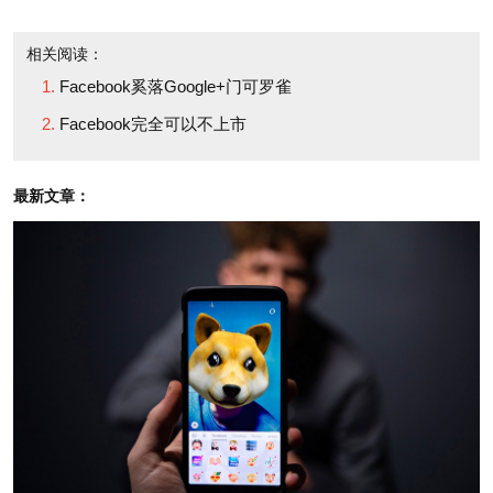
的全新途径；以及加强版
profile called Timeline; a
相关阅读：
的“社交图景”（social
new way to bring
Facebook奚落Google+门可罗雀
graph）功能，也就是网
applications into the
Facebook完全可以不上市
络版的个人关系图，用户
Facebook experience;
可以借此绘出自己与其他
and, an evolved version
最新文章：
人关系的示意图。至于最
of the "social graph" -- the
重要的，恐怕要数社交图
web of personal
景能让Spotify等音乐服务
relationships that users
以及Netflix这类流媒体网
map out by connecting to
站更加紧密地将其业务嵌
each other. Perhaps most
入到Facebook中。
significant, the social
graph lets businesses like
扎克伯格称：“想像一
music service Spotify or