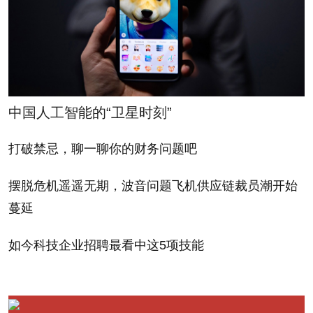
宜迟。此前，两家公司已
movie that would likely
经就《愤怒的小鸟，里
be developed in-house
约》（Angry Birds Rio）
thanks to the acquisition
达成了独家销售协议。
of Helsinki-based
animation studio Kombo
中国人工智能的“卫星时刻”
正如我们此前报道的那
earlier this summer. On
打破禁忌，聊一聊你的财务问题吧
样，《愤怒的小鸟》将于
the subject of Amazon's
今年年底前推出两种新的
reported Kindle tablet,
摆脱危机遥遥无期，波音问题飞机供应链裁员潮开始
游戏体验。新的游戏玩法
due out later this year,
蔓延
将与目前完全不同，将会
Stalbow wouldn't confirm
融合地理定位等热门新功
如今科技企业招聘最看中这5项技能
an app, but given the
能。眼下，Rovio正在修
companies' close
补这项功能，以便将人流
relationship -- the two