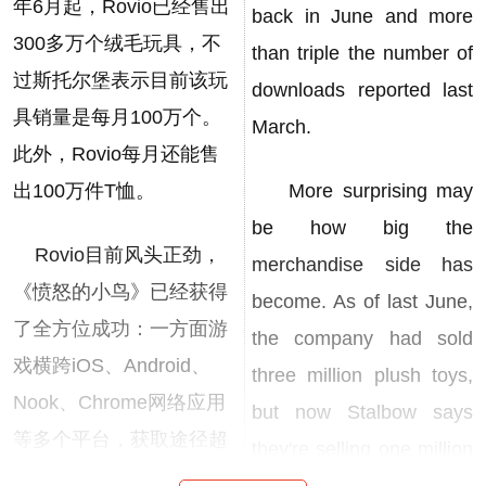
年6月起，Rovio已经售出
back in June and more
300多万个绒毛玩具，不
than triple the number of
过斯托尔堡表示目前该玩
downloads reported last
具销量是每月100万个。
March.
此外，Rovio每月还能售
出100万件T恤。
More surprising may
be how big the
Rovio目前风头正劲，
merchandise side has
《愤怒的小鸟》已经获得
become. As of last June,
了全方位成功：一方面游
the company had sold
戏横跨iOS、Android、
three million plush toys,
Nook、Chrome网络应用
but now Stalbow says
等多个平台，获取途径超
they're selling one million
过25种；另一方面由于