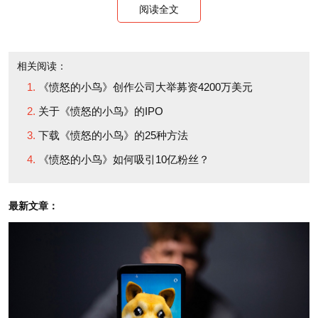
a month, in addition to
阅读全文
Rovio今年夏初收购了位
selling one million t-shirts
于赫尔辛基的动画工作室
each month.
Kombo，有消息称电影版
相关阅读：
《愤怒的小鸟》创作公司大举募资4200万美元
《愤怒的小鸟》正在制作
The news bodes well
关于《愤怒的小鸟》的IPO
之中。还有消息称，亚马
for Rovio, which is
下载《愤怒的小鸟》的25种方法
逊（Amazon）将于今年
capitalizing on Angry
《愤怒的小鸟》如何吸引10亿粉丝？
晚些时候发布Kindle平
Birds' success in every
板。虽然斯托尔堡并未确
way possible, with more
最新文章：
认《愤怒的小鸟》将会登
than 25 ways to get it
陆这一平台，但鉴于两者
across multiple platforms
的亲密关系，Rovio出现
-- iOS, Android, Nook,
在亚马逊的新平台似乎是
Chrome Web app -- to
毫无争议的，这事宜早不
talks of an Angry Birds