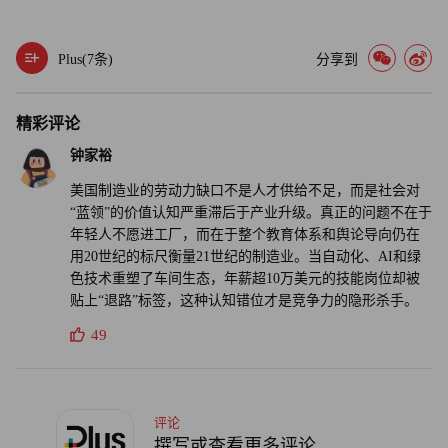
技能型工种绝非退而求其次的选择，而是支撑社会发展的根
Plus(
7
条)
分享到
基。随着我们拥抱先进技术和自动化，对掌握制造方法、精
益求精的人才的需求只会与日俱增。
精彩评论
新篇章
钟家裕
美国制造业的劳动力缺口不是人才供给不足，而是社会对
时值美国建国250周年，我们应当铭记：真正撑起这个国家
“蓝领”的价值认知严重滞后于产业升级。真正的问题不在于
的，不只是理念，更是一双双手、一件件工具、一批批材
年轻人不愿进工厂，而在于整个教育体系和舆论导向仍在
料，以及将愿景变为现实的劳动者们。
用20世纪的标尺衡量21世纪的制造业。当自动化、AI和绿
色技术重塑了车间生态，年薪超10万美元的技能岗位却被
美国创新的新篇章从不缺雄心与抱负，缺的是投入资源、培
贴上“退路”标签，这种认知错位才是竞争力的隐形杀手。
养实干人才的智慧。
49
美国的未来将继续由制造业从业者浇筑、焊接、组装和搭
建，他们始终是驱动美国进步的引擎。（财富中文网）
评论
撰写或查看更多评论