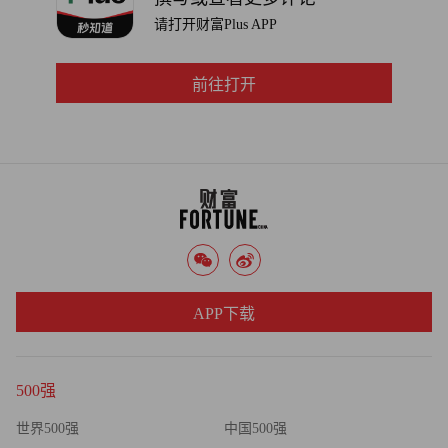
马克·雷菲尔德（Mark Rayfield），Saint-Gobain North
请打开财富Plus APP
America和CertainTeed总裁兼首席执行官
Fortune.com上发表的评论文章中表达的观点，仅代表作者本
前往打开
人的观点，不代表《财富》杂志的观点和立场。
译者：中慧言-王芳
APP下载
500强
世界500强
中国500强