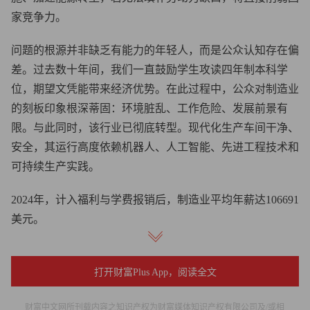
家竞争力。
问题的根源并非缺乏有能力的年轻人，而是公众认知存在偏
差。过去数十年间，我们一直鼓励学生攻读四年制本科学
位，期望文凭能带来经济优势。在此过程中，公众对制造业
的刻板印象根深蒂固：环境脏乱、工作危险、发展前景有
限。与此同时，该行业已彻底转型。现代化生产车间干净、
安全，其运行高度依赖机器人、人工智能、先进工程技术和
可持续生产实践。
2024年，计入福利与学费报销后，制造业平均年薪达106691
美元。
极具讽刺意味的是：最质疑四年制本科学位价值的这代人，
恰恰忽视了这个已实现全面现代化的行业——在这里，无需
打开财富Plus App，阅读全文
本科学历也能闯出一番事业。
财富中文网所刊载内容之知识产权为财富媒体知识产权有限公司及/或相