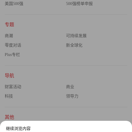
美国500强
500强榜单申报
专题
商潮
可持续发展
零度对话
新全球化
Plus专栏
导航
财富活动
商业
科技
领导力
其他
杂志订阅
公司介绍
继续浏览内容