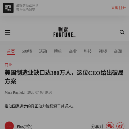
最好的商业评论
立即打开
来自你的洞察
首页
500强
活动
榜单
商业
科技
视频
商潮
商业
美国制造业缺口达380万人，这位CEO给出破局
方案
Mark Rayfield
2026-07-08 19:30
推动国家进步的真正动力始终源于普通人。
Plus(
7
条)
分享到