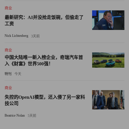
能为解决问题贡献力量。
商业
在Saint-Gobain North America公司，我们亲眼见证：当企业
最新研究：AI并没抢走饭碗，但偷走了
把资源投入人才培养，而非单纯填补岗位空缺，会收获怎样
工资
的成效。我们现有1.8万名员工，近年在北美累计投资近70
Nick Lichtenberg
3天前
亿美元，这些成果并非仅靠战略规划文书就能实现，而是由
全体员工共同创造：他们主动发现客户痛点，脚踏实地解决
商业
问题，既应对当下的挑战，也着眼于未来的挑战。
中国大陆唯一新入榜企业，奇瑞汽车首
入《财富》世界500强！
从车间起步的职业生涯
特刊
今天
三十年前，我以销售代表的身份入行。制造业赋予我职业赛
商业
道、人生目标，让我最终有机会执掌北美最大的建材企业之
失控的OpenAI模型，还入侵了另一家科
一。
技公司
我目睹成千上万人走出相似的路径——并非因为他们拥有精
Beatrice Nolan
5天前
英背景，而是因为他们投身其中、钻研技艺，并在嘉奖主动
性和韧性的行业中不断成长。