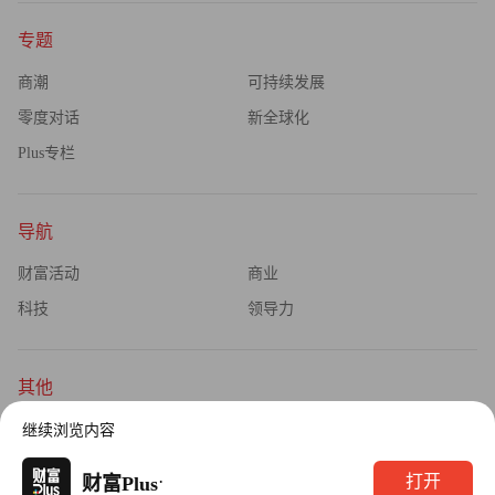
专题
商潮
可持续发展
零度对话
新全球化
Plus专栏
导航
财富活动
商业
科技
领导力
其他
杂志订阅
公司介绍
继续浏览内容
隐私政策
广告业务
·
打开
财富Plus