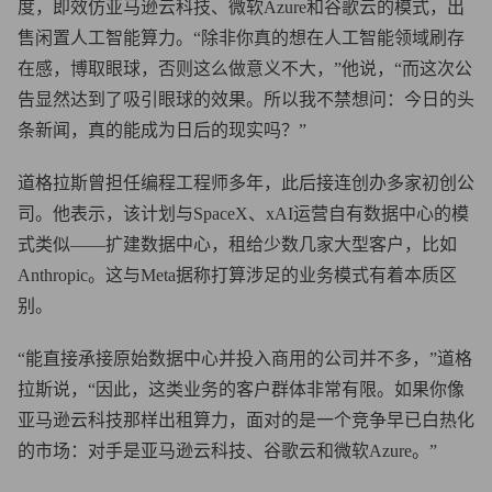
度，即效仿亚马逊云科技、微软Azure和谷歌云的模式，出
售闲置人工智能算力。“除非你真的想在人工智能领域刷存
在感，博取眼球，否则这么做意义不大，”他说，“而这次公
告显然达到了吸引眼球的效果。所以我不禁想问：今日的头
条新闻，真的能成为日后的现实吗？”
道格拉斯曾担任编程工程师多年，此后接连创办多家初创公
司。他表示，该计划与SpaceX、xAI运营自有数据中心的模
式类似——扩建数据中心，租给少数几家大型客户，比如
Anthropic。这与Meta据称打算涉足的业务模式有着本质区
别。
“能直接承接原始数据中心并投入商用的公司并不多，”道格
拉斯说，“因此，这类业务的客户群体非常有限。如果你像
亚马逊云科技那样出租算力，面对的是一个竞争早已白热化
的市场：对手是亚马逊云科技、谷歌云和微软Azure。”