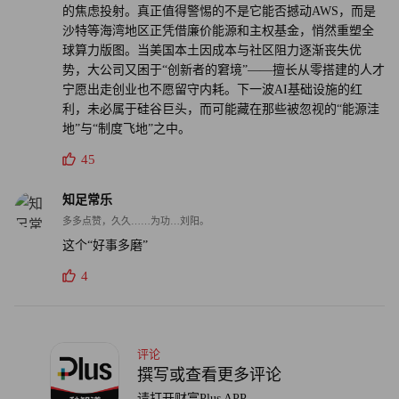
的焦虑投射。真正值得警惕的不是它能否撼动AWS，而是
只是阶段性尝试。”
沙特等海湾地区正凭借廉价能源和主权基金，悄然重塑全
球算力版图。当美国本土因成本与社区阻力逐渐丧失优
****
势，大公司又困于“创新者的窘境”——擅长从零搭建的人才
宁愿出走创业也不愿留守内耗。下一波AI基础设施的红
·数据中心的地缘经济博弈：美国建设AI数据中心的成本
利，未必属于硅谷巨头，而可能藏在那些被忽视的“能源洼
高、社区阻力大，而沙特等海湾国家凭借廉价能源和主权基
地”与“制度飞地”之中。
金支持，正成为更具性价比的算力新据点，全球算力布局的
45
“中东变量”值得关注。
知足常乐
·Meta跨界云服务的真实意图：Meta宣布出售闲置AI算力，
多多点赞，久久……为功…刘阳。
但这可能更像一次战术性公关而非战略转型，投资者需警惕
这个“好事多磨”
“大公司光环”下的转型陷阱，避免盲目追逐热门概念。
4
·AI对广告业的长期红利：算力出租市场面临白热化竞争，
但Meta开源模型Llama和基于用户行为的广告定向技术，有
评论
望提升营销效率、降低产品成本，最终惠及消费者。
撰写或查看更多评论
请打开财富Plus APP