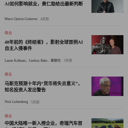
AI如何影响就业，黄仁勋给出最新判断
他表示，部分原因在于人才短缺。“懂得从零搭建业务的人
才，通常不会留在Meta这样的大公司，而是自己去创办初创
Marco Quiroz-Gutierrez
4天前
公司了。”
商业
Meta的广告业务
40年前的《终结者》，影射全球首例AI
自主入侵事件
尽管对Meta转向云计算业务持怀疑态度，但道格拉斯仍然看
Laurie Kellman，Lindsey Bahr，美联社
5天前
好Meta整体的人工智能战略，尤其是开源模型及其对广告业
务的长期价值，只是不少投资者担心巨额投入能否带来回
商业
报。
马斯克预测十年内“货币将失去意义”，
知名投资人发出警告
“长期来看，我其实非常看好Meta的人工智能模型和整个
Llama生态。我认为Meta有资金、有意愿，也有能力招募顶
Nick Lichtenberg
5天前
尖人才，最终一定能交出亮眼成绩。尤其是他们基于海量数
据构建和训练这些模型，有动力以极具竞争力的价格对外开
商业
放。这不仅利好Meta自身的广告业务，也会惠及整个广告行
中国大陆唯一新入榜企业，奇瑞汽车首