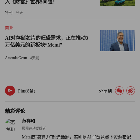
入《财富》世界500强！
业。”道格拉斯说。
特刊
今天
道格拉斯认为，最终所有成本都会转嫁给消费者，企业只有
盈利才会持续投入。他说，“这些模型越能精准预测用户的
商业
购买意向，产品的成本就越低。如果能提升营销效率，最终
AI对存储芯片的旺盛需求，正在推动3
会以更低售价的形式惠及消费者。”
万亿美元的新板块“Memi”
Amanda Gerut
4天前
那么，对外出售算力是否会让Meta更像亚马逊或微软（这两
家都是业务多元化的基础设施企业，对广告业务的依赖度更
低）？道格拉斯认为恰恰相反。
Plus(
8
条)
分享到
“业内普遍认为，Meta今年将成为全球最大的广告公司，而
它目前已是全球最大的社交媒体公司了，”他指出，Meta的
技术优势在于能通过用户行为推断消费意图，而非像谷歌那
精彩评论
样依赖搜索关键词。“转型为人工智能基础设施企业更像是
范祥和
走弯路。这并非重大战略布局，仅仅是战术举措。所有战术
极限运动爱好者
举措都有周期，我认为，即便这一举措真正落地，大概率也
Meta借“卖算力”制造话题，实则是AI军备竞赛下资源错配