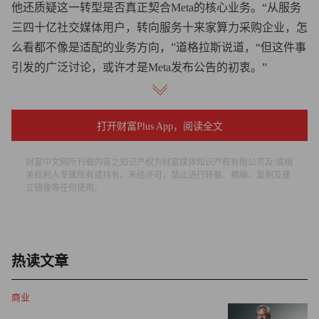
他还质疑这一转型是否真正契合Meta的核心业务。“从服务
三四十亿社交媒体用户，转向服务十来家算力采购企业，怎
么看都不像是适配的业务方向，”道格拉斯说道，“但这件事
引发的广泛讨论，或许才是Meta发布公告的初衷。”
业务摇摆
打开财富Plus App，阅读全文
Meta出售闲置算力的消息一出，股价便应声上涨，但道格拉
斯认为，市场往往会追捧进军新业务的知名企业，却低估了
财富中文网所刊载内容之知识产权为财富媒体知识产权有限公司及/或相
业务转型的实际难度。
关权利人专属所有或持有。未经许可，禁止进行转载、摘编、复制及建
立镜像等任何使用。
“人们总有一种惯性思维，在某个领域取得成功的公司宣布
进军新领域，必然会再次成功，”他说，“实际上，无论公司
规模多大，从零开始打造一家新公司、开发新产品线或开辟
热读文章
新的收入来源，都极其困难，即使产品与市场契合度已得到
验证也是如此。Meta此前多次尝试拓展新业务，Threads便
商业
是典型案例，却屡屡遭遇发展瓶颈。”