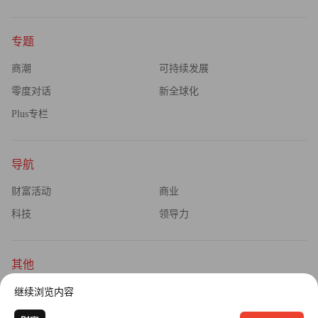
专题
商潮
可持续发展
零度对话
新全球化
Plus专栏
导航
财富活动
商业
科技
领导力
其他
杂志订阅
公司介绍
继续浏览内容
隐私政策
广告业务