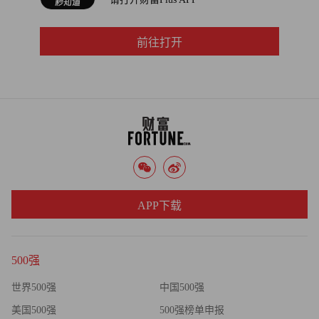
·大公司创新的结构性难题：一个反常识的现象是，越是成
功的大型企业，越难从零孵化新业务，因为擅长创业的人才
往往选择离开。这对评估巨头企业的“第二曲线”具有警示意
前往打开
义。（财富中文网）
财富中文网对原文有删减和调整
编辑：魏雨彤
APP下载
500强
世界500强
中国500强
美国500强
500强榜单申报