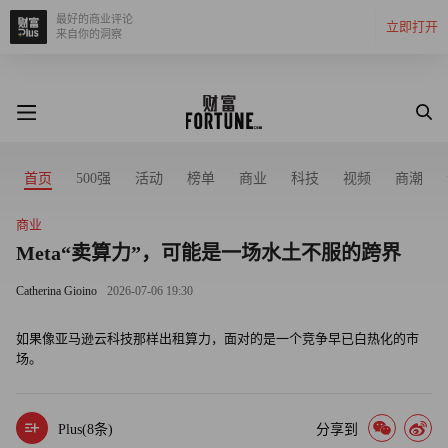
最好的商业评论
立即打开
来自你的洞察
首页
500强
活动
榜单
商业
科技
视频
商潮
商业
Meta“卖算力”，可能是一场水土不服的跨界
Catherina Gioino
2026-07-06 19:30
如果像亚马逊云科技那样出租算力，面对的是一个竞争早已白热化的市
场。
Plus(
8
条)
分享到