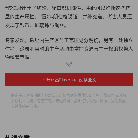
“该遗址出土了纺轮、配重织机部件，由此可以推断这些坑
屋的生产属性，”雷尔-朗伯格说道，并补充道，考古人员还
发现了银币、玻璃珠与陶器。
专家发现，遗址内生产区与工艺区划分明确，另有一处独立
住宅，这表明当时的生产活动由掌控资源与生产权的权势人
物统筹管理。
雷尔-朗伯格介绍，过去三十年间，当地民众借助金属探测
打开财富Plus App，阅读全文
器在这片区域挖出多枚银币。一年半前，在新道路和工业区
动工前的试发掘工作，引起了考古学界的关注。
财富中文网所刊载内容之知识产权为财富媒体知识产权有限公司及/或相
关权利人专属所有或持有。未经许可，禁止进行转载、摘编、复制及建
“从探沟剖面就能看出，遗址范围不断延伸，房屋、坑屋以
立镜像等任何使用。
及纺织生产遗迹连片分布。”雷尔-朗伯格说。
莫斯高德博物馆历史学家卡斯珀·安德森（Kasper
Andersen）表示，瑟夫滕遗址的发现，是理解当时当地经