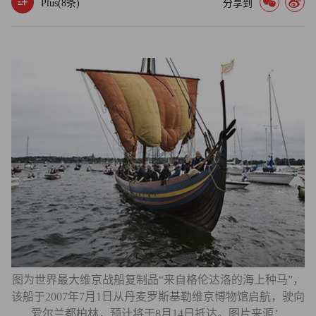
Plus(
8
条)
分享到
图为世界最大维京战船复制品“来自格伦达洛的海上种马”，
该船于2007年7月1日从丹麦罗斯基勒维京博物馆启航，驶向
爱尔兰都柏林，预计将于8月14日抵达。图片来源：