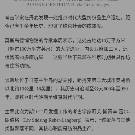
BJARKE ORSTED/AFP via Getty Images
考古学家在丹麦发现一处维京时代大型纺织品生产遗址，距
今已有千余年历史，印证了维京社会的成熟度。
莫斯高德博物馆的专家本周表示，这处占地达10万平方米
（超过100万平方英尺）的大型遗址，内设亚麻加工区，还
保留着80多座坑屋——这些半地下建筑在维京时期兼具作坊
与住所功能。
该遗址位于日德兰半岛的瑟夫滕，距丹麦第二大城市奥胡斯
以北约10公里（6英里）。其历史可追溯至公元600年至950
年，即铁器时代晚期至维京时代早期。
主导此次为期10个月发掘工作的考古学家莉芙·斯蒂辛·雷尔-
朗伯格（Liv Stidsing Reher-Langberg）表示：“该聚落与其他
类型聚落不同，其核心职能是纺织品生产。”