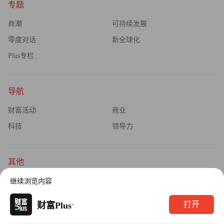
专题
商潮
可持续发展
零度对话
新全球化
Plus专栏
导航
财富活动
商业
科技
领导力
其他
杂志订阅
公司介绍
继续浏览内容
隐私政策
广告业务
·
打开
财富Plus