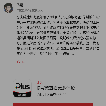
飞翔
享家装经验的家居达人
瑟夫滕遗址彻底颠覆了“维京人只是蛮族海盗”的刻板印象：
10万平方米的纺织工坊、80余座专业化坑屋、明确的工序
分区与资源管控，证明维京时代已存在成熟的工业化生产
体系和精英主导的供应链管理。更关键的是，这些纺织品
通过奥胡斯进入跨国贸易网，说明维京经济绝非孤立掠
夺，而是深度嵌入了欧陆乃至跨洋的商业系统。这一发现
提示我们：研究维京文明，必须跳出战争叙事，重新评估
其作为中世纪早期“全球化”推手的角色。
45
评论
撰写或查看更多评论
请打开财富Plus APP