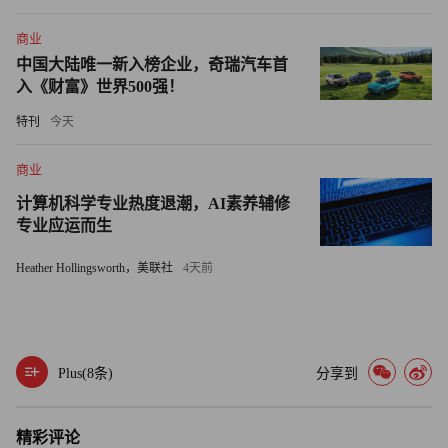
史学界通常将公元793年至1066年划定为维京时代，这一时
期被称为“维京人”的诺曼人在欧洲开展大规模劫掠、殖民、
商业
中国大陆唯一新入榜企业，奇瑞汽车首
征服与贸易活动，足迹甚至远达北美。
入《财富》世界500强！
安德森表示，瑟夫滕的发现表明，维京人“并非在欧洲各地
特刊
今天
游荡、心智未开且缺乏成熟社会体系的野蛮部族”。
商业
“要支撑瑟夫滕这样的生产基地，必须有高度组织化的社会
计算机科学专业热度退潮，AI素养辅修
体系与生产线，同时也需广阔市场消化产能，”他表示，“瑟
专业应运而生
夫滕生产的纺织品，外销市场远不止本地。”（财富中文
Heather Hollingsworth，美联社
4天前
网）
译者：中慧言-王芳
Plus(
8
条)
分享到
精彩评论