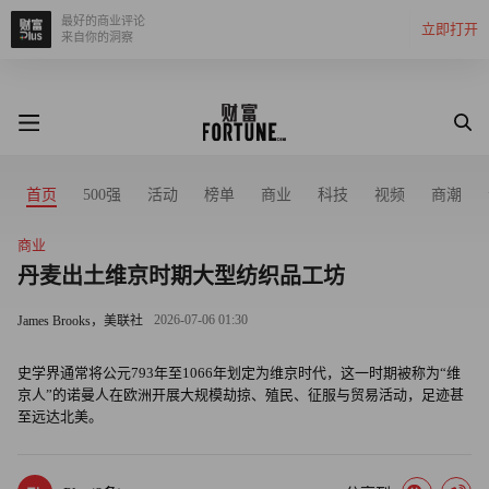
最好的商业评论
立即打开
来自你的洞察
首页
500强
活动
榜单
商业
科技
视频
商潮
商业
丹麦出土维京时期大型纺织品工坊
2026-07-06 01:30
James Brooks，美联社
史学界通常将公元793年至1066年划定为维京时代，这一时期被称为“维
京人”的诺曼人在欧洲开展大规模劫掠、殖民、征服与贸易活动，足迹甚
至远达北美。