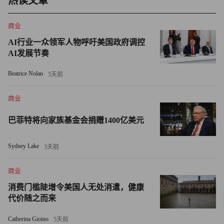
热读文章
济、文化与政治结构的“又一块拼图”。
商业
维京时期，如今的奥胡斯当时名为“阿罗斯”，是王室据点与
AI行业一众领军人物呼吁美国政府调控
国际贸易枢纽。去年，考古学家在距此地仅4公里（2.5英
AI发展节奏
里）的利斯贝格发现了另一处维京遗址，据推测曾为贵族宅
Beatrice Nolan
5天前
邸。
商业
安德森表示，商品和原料很可能先从瑟夫滕等乡村和聚落运
来，再流入庞大的国际贸易网络。
巴菲特将向家族基金会捐赠1400亿美元
“如此规模的生产基地，不可能仅服务本地市场。必须将其
Sydney Lake
3天前
置于更宏大的贸易网络、更广阔的国际视野中审视。”安德
森说道。
商业
消费门槛陡增令美国人无处消遣，健康
雷尔-朗伯格希望，后续的碳测年与花粉分析能解答诸多疑
代价随之而来
问，比如该遗址具体生产哪类纺织品。
Catherina Gioino
5天前