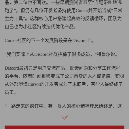
品，第二位也不喜欢。一些早期测试者甚至“连踢带叫地逃
跑了”。但仍有几位开发者坚持使用Cursor并开始当成“日常
主力工具”。这群核心用户搭建起高效的反馈循环，团队为
自己也为小社区持续迭代优化产品。
Cursor社区的下一个发展阶段是在Discord上。
“我们实际上从Discord社群招募了很多成员，”特鲁尔说。
Discord最初只是用户交流产品、反馈问题和分享工作流程
的平台，随着时间推移变成了公司自身的人才储备库。积极
从外部塑造Cursor的开发者成为了求职者，有些人最终成了
员工。
“一路走来的疯狂中，有一群人的核心精神理念始终是：这
群开发者在为开发者打造产品，”他在Compile大会上说道。
如今，Cursor拥有300多名员工，其产品被67%的《财富》美