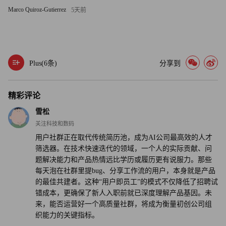
正训练规模超大的全新模型，算力投入是以往的10到20倍，
Marco Quiroz-Gutierrez
5天前
目标是在打造能处理各类软件工程任务的智能体，而不仅仅
是代码补全。
“我们希望未来与智能体协作就像跟真人同事共事一样，把
Plus(
6
条)
分享到
智能体当作专属工程师团队，”特鲁尔表示，“未来可以把整
个项目交给智能体，让智能体持续开发数日，最终交付可直
精彩评论
接测试的完整成果。”（财富中文网）
雪松
译者：梁宇
关注科技和数码
用户社群正在取代传统简历池，成为AI公司最高效的人才
审校：夏林
筛选器。在技术快速迭代的领域，一个人的实际贡献、问
题解决能力和产品热情远比学历或履历更有说服力。那些
每天泡在社群里提bug、分享工作流的用户，本身就是产品
的最佳共建者。这种“用户即员工”的模式不仅降低了招聘试
错成本，更确保了新人入职前就已深度理解产品基因。未
来，能否运营好一个高质量社群，将成为衡量初创公司组
织能力的关键指标。