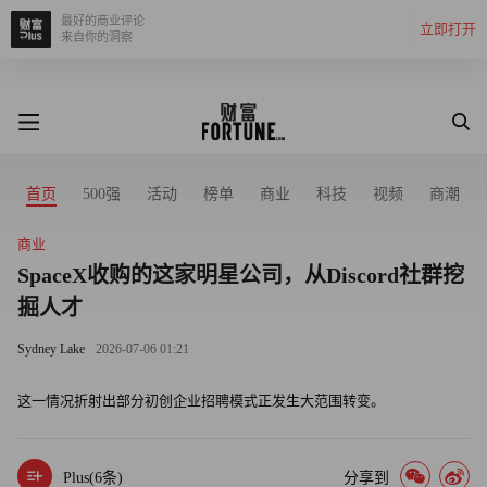
最好的商业评论
立即打开
来自你的洞察
首页
500强
活动
榜单
商业
科技
视频
商潮
商业
SpaceX收购的这家明星公司，从Discord社群挖
掘人才
Sydney Lake
2026-07-06 01:21
这一情况折射出部分初创企业招聘模式正发生大范围转变。
Plus(
6
条)
分享到