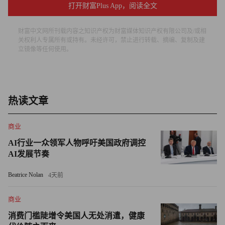
国500强公司使用，每天生成约1.5亿行企业代码。员工中有
打开财富Plus App，阅读全文
很多人最初都是用户。他们就是测试新功能，提交错误报
告，在公司Discord服务器上活跃的人。
财富中文网所刊载内容之知识产权为财富媒体知识产权有限公司及/或相
关权利人专属所有或持有。未经许可，禁止进行转载、摘编、复制及建
立镜像等任何使用。
其他从社区中招募人才的公司
特鲁尔从热爱产品，每日活跃的用户中招募人才的做法，其
实并非独创。例如，Notion长期以来一直将全球用户社区当
热读文章
成推动增长的引擎，从用户群体中招聘活跃的社群达人，将
社区运营工作体系化。
商业
AI行业一众领军人物呼吁美国政府调控
“创业早期，我们发现有用户在Twitter（如今的X平台）和
AI发展节奏
Reddit上分享技巧，为其他用户提供支持，”Notion品牌与传
播主管卡米尔·里基茨在博客文章中表示，“当时营销团队人
Beatrice Nolan
4天前
手有限，社群明显成了我们扩大Notion影响力的方式。”
商业
Figma也采取过类似策略，聘请早已深入设计社区的设计师
消费门槛陡增令美国人无处消遣，健康