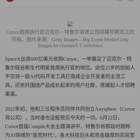
Cursor首席执行官迈克尔・特鲁尔讲述公司招募早期员工的
历程。图片来源：Getty Images—Big Event Media/Getty
Images for HumanX Conference
SpaceX出资600亿美元收购Cursor，一举奠定了迈克尔・特
鲁尔硅谷新生代明星首席执行官的地位。这位25岁的创始人
不仅将一款AI代码开发工具打造成企业开发者的主流工
具，还依托围绕产品成长起来的用户社群，搭建起人才招聘
渠道。
2022年初，他和三位程序员同伴共同创立Anysphere（Cursor
母公司），当时谁也没能预见今天的一切。6月22日，
Cursor首届Compile大会主题演讲中，特鲁尔将那段时期称
为AI领域的“蛮荒时代”。各大科技巨头和资金雄厚的实验室