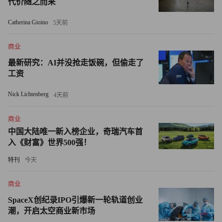
达人，其中一些人还是该产品的早期忠实拥护者。
代价随之而来
Catherina Gioino
5天前
“我们想邀请参加过内测并且喜欢产品的用户交流，”Figma
首位业务员工克莱尔·巴特勒接受First Round采访时表示，
商业
“有一天，我们在Twitter上发了条推文，大意是‘有没有人想
最新研究：AI并没抢走饭碗，但偷走了
来Figma办公室跟团队一起吃披萨？’来了大概10个人，大家
工资
开始热火朝天地聊Figma。”
Nick Lichtenberg
4天前
这一情况折射出部分初创企业招聘模式正发生大范围转变。
VerityAI研究显示，创始人不再只依赖领英或传统招聘网
商业
站，而是越发关注Discord社群、Slack群组和小众论坛，因
中国大陆唯一新入榜企业，奇瑞汽车首
入《财富》世界500强！
为都是潜在候选人日常活跃的平台。相比正式招聘渠道，这
些社区运转速度更快，也更容易建立信任，因为声誉是围绕
特刊
今天
具体的贡献，而非只靠简历和求职信。
商业
对特鲁尔而言，即便公司被SpaceX收购并不断扩张，社群
SpaceX创纪录IPO引爆新一轮轨道创业
招聘模式也能让团队与核心用户保持紧密联系。目前Cursor
潮，开启太空商业新市场