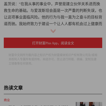
盖茨说：“在我从事的事业中，声誉是建立伙伴关系进而挽
救生命的基础。与爱泼斯坦会面是一次严重的判断失误，也
让这项事业面临风险。他的行为与我一直为之奋斗的目标背
道而驰。我始终致力于建设一个让人人都有机会过上健康而
充实生活的世界。”
今年5月初，盖茨多年来首次缺席了伯克希尔-哈撒韦年度股
打开财富Plus App，阅读全文
东大会。他曾担任伯克希尔董事会成员，直至2020年卸任。
财富中文网所刊载内容之知识产权为财富媒体知识产权有限公司及/或相
梅琳达·弗伦奇·盖茨也开始与盖茨基金会保持距离
关权利人专属所有或持有。未经许可，禁止进行转载、摘编、复制及建
立镜像等任何使用。
自从大量爱泼斯坦相关文件公开以来，盖茨的前妻梅琳达·
弗伦奇·盖茨也开始与盖茨基金会保持距离。
热读文章
2021年，弗伦奇·盖茨与比尔·盖茨结束了近30年的婚姻，正
式分道扬镳。2024年，弗伦奇·盖茨辞去当时资产规模达630
商业
亿美元的比尔及梅琳达·盖茨基金会联席主席一职，并获得