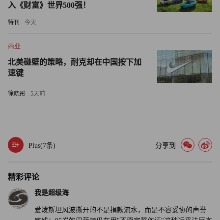
入《财富》世界500强！
但他从未目睹或参与任何违法行为。
特刊
今天
在一系列质疑袭来之际，盖茨基金会正处于一个关键时期。
该基金会去年夏天曾向《财富》杂志透露，计划在2045年底
商业
前逐步用完全部捐赠基金并结束运营，未来几年还将加速慈
北美碰壁的策略，耐克却在中国按下加
善支出。随着计划的推进，基金会已告知员工，未来几年将
速键
裁减数百个岗位。尽管如此，它仍然是全球最具影响力的慈
徐晓彤
5天前
善基金会之一。
****
Plus(
7
条)
分享到
·巴菲特因盖茨与爱泼斯坦的纠葛而暂停了长达20年的“终身
捐赠”承诺，表明合规与声誉危机足以对亿万富翁数年间建
立的财富纽带产生负面影响。
精彩评论
我是超级海
·从梅琳达到巴菲特，均透露与盖茨基金会保持剧烈的微妙
爱泼斯坦风波撕开的不是捐款流水，而是不容妥协的声誉
立场，未来或将以意想不到的方式改变着全球卫生与平等事