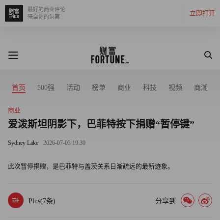
最好的商业评论
立即打开
来自你的洞察
首页
500强
活动
榜单
商业
科技
视频
商潮
商业
爱泼斯坦阴影下，巴菲特按下捐赠“暂停键”
Sydney Lake
2026-07-03 19:30
此次暂停捐赠，是巴菲特与盖茨关系日渐疏远的最新迹象。
Plus(
7
条)
分享到