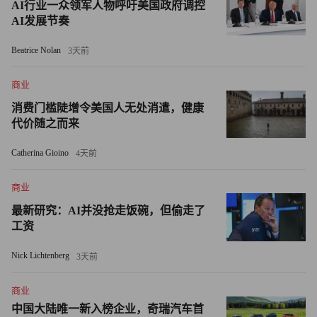
AI行业一众领军人物呼吁美国政府调控
额外125亿美元资金，用于支持她自己的慈善项目，聚焦女
AI发展节奏
性和家庭事业。如今，她运营着个人独立基金会Pivotal，专
注于推动性别平等和全球卫生事业。
Beatrice Nolan
3天前
今年2月，弗伦奇·盖茨在接受美国国家公共电台采访时表
商业
示，盖茨及爱泼斯坦相关文件中提到的其他人，对所涉及事
消费门槛陡增令美国人无处消遣，健康
件“必须给个交代”，但“不是由我来回应”。
代价随之而来
Catherina Gioino
4天前
今年1月底曝光的文件显示，爱泼斯坦曾撰写多份涉及盖茨
的备忘录，暗示这位亿万富翁有婚外情。盖茨的发言人对此
商业
一再否认，称这些说法“荒谬至极，完全失实”。《财富》杂
最新研究：AI并没抢走饭碗，但偷走了
志随后对相关文件进行了深度报道，还原了爱泼斯坦如何花
工资
费约十年时间，通过直接接触和中间人牵线等手段，想方设
法打入盖茨的核心社交圈，甚至在盖茨停止与其联系后仍不
Nick Lichtenberg
3天前
罢休。
商业
盖茨的一位发言人称，盖茨对曾与爱泼斯坦会面深感后悔，
中国大陆唯一新入榜企业，奇瑞汽车首