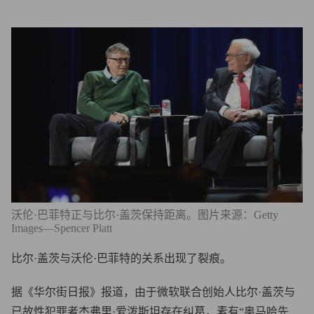
沃伦·巴菲特正与比尔·盖茨保持距离。图片来源：Getty
Images—Spencer Platt
比尔·盖茨与沃伦·巴菲特的关系出现了裂痕。
据《华尔街日报》报道，由于微软联合创始人比尔·盖茨与
已故性犯罪者杰弗里·爱泼斯坦存在纠葛，素有“奥马哈先