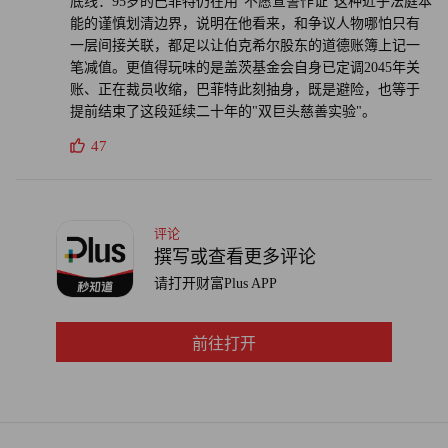
底线：95岁的巴菲特仍在用"不愿宣誓作证"这种近乎法庭本
业的资金流向。
能的谨慎划清边界，说明在他看来，和争议人物哪怕只有
一层间接关联，都足以让伯克希尔股东的道德账簿上记一
·在盖茨基金会计划加速支出并裁减数百岗位的关键期，若
笔减值。更值得玩味的是盖茨基金会自身已定调2045年关
失去巴菲特每年的稳定捐赠及背书，其资产管理与项目资金
账、正在裁员收缩，巴菲特此刻抽身，既是避险，也等于
提前结束了这段延续二十年的"双巨头慈善实验"。
链的跨期匹配将面临考验。（财富中文网）
47
财富中文网对原文有删减和调整
编辑：魏雨彤
评论
撰写或查看更多评论
请打开财富Plus APP
前往打开