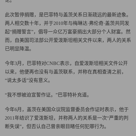
论。
此次暂停捐赠，是巴菲特与盖茨关系日渐疏远的最新迹象。
两人相交数十年，并于2010年与梅琳达·弗伦奇·盖茨共同发
起“捐赠誓言”，倡导一众亿万富豪捐出大部分个人财富。然
而，自美国司法部公开爱泼斯坦相关文件以来，两人的关系
已明显降温。
今年3月，巴菲特对CNBC表示，自爱泼斯坦相关文件公开
以来，他便再也没有与盖茨联系，并称在真相查清之前，
“说太多话”没有意义。
“我不想被迫宣誓作证。”巴菲特补充道。
今年6月，盖茨在美国众议院监督委员会作证时表示，他于
2011年结识了爱泼斯坦，并称两人的关系是一次“严重的判
断失误”，但否认自己曾亲眼目睹任何犯罪行为。