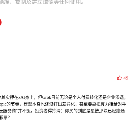
摘编、复制及建立镜像等任何使用。
49
部分其实押在xAI身上，但Grok目前无论是个人付费转化还是企业渗透，
thropic的节奏，模型本身也还没打出差异化，甚至要靠把算力租给对手
的云服务商"并不冤。投资者得拎清：你买的到底是星链那块已经跑通
期彩票？