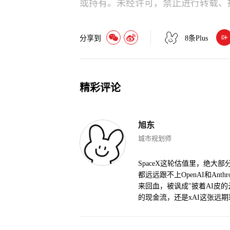
或持有。未经许可，禁止进行转载、
分享到
8
条Plus
精彩评论
旭东
城市规划师
SpaceX这轮估值里，绝大
都远远跟不上OpenAI和An
来回血，被讽成"披着AI皮
的现金流，还是xAI这张远