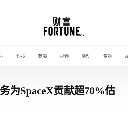
业
科技
商潮
视频
活动
专题
为SpaceX贡献超70%估