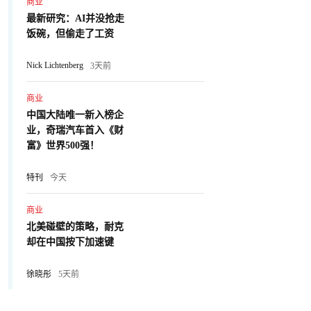
商业
最新研究：AI并没抢走
饭碗，但偷走了工资
Nick Lichtenberg
3天前
商业
中国大陆唯一新入榜企
业，奇瑞汽车首入《财
富》世界500强！
特刊
今天
商业
北美碰壁的策略，耐克
却在中国按下加速键
徐晓彤
5天前