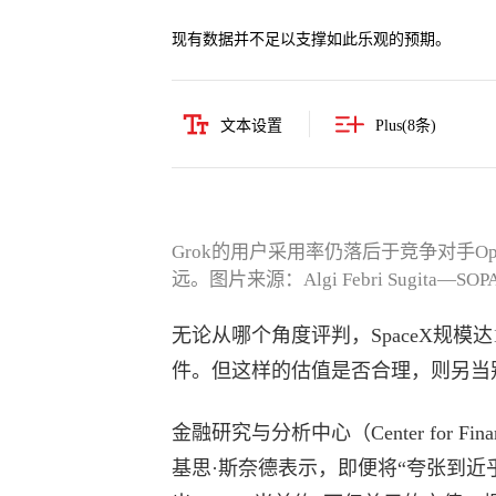
现有数据并不足以支撑如此乐观的预期。
文本设置
Plus(
8
条)
Grok的用户采用率仍落后于竞争对手Ope
远。图片来源：Algi Febri Sugita—SOPA Im
无论从哪个角度评判，SpaceX规模
件。但这样的估值是否合理，则另当
金融研究与分析中心（Center for Financ
基思·斯奈德表示，即便将“夸张到近