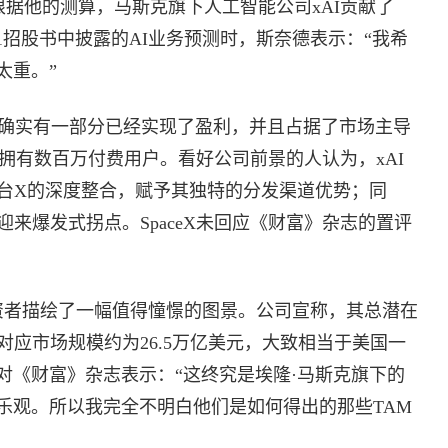
。根据他的测算，马斯克旗下人工智能公司xAI贡献了
X在S-1招股书中披露的AI业务预测时，斯奈德表示：“我希
太重。”
中，确实有一部分已经实现了盈利，并且占据了市场主导
在全球拥有数百万付费用户。看好公司前景的人认为，xAI
平台X的深度整合，赋予其独特的分发渠道优势；同
迎来爆发式拐点。SpaceX未回应《财富》杂志的置评
给投资者描绘了一幅值得憧憬的图景。公司宣称，其总潜在
，对应市场规模约为26.5万亿美元，大致相当于美国一
对《财富》杂志表示：“这终究是埃隆·马斯克旗下的
乐观。所以我完全不明白他们是如何得出的那些TAM