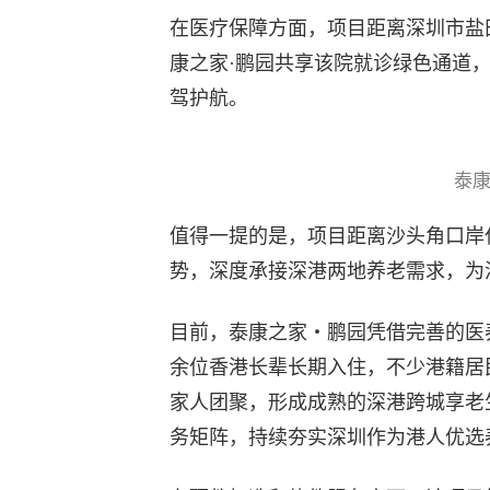
在医疗保障方面，项目距离深圳市盐
康之家·鹏园共享该院就诊绿色通道
驾护航。
泰康
值得一提的是，项目距离沙头角口岸仅
势，深度承接深港两地养老需求，为
目前，泰康之家・鹏园凭借完善的医
余位香港长辈长期入住，不少港籍居
家人团聚，形成成熟的深港跨城享老
务矩阵，持续夯实深圳作为港人优选