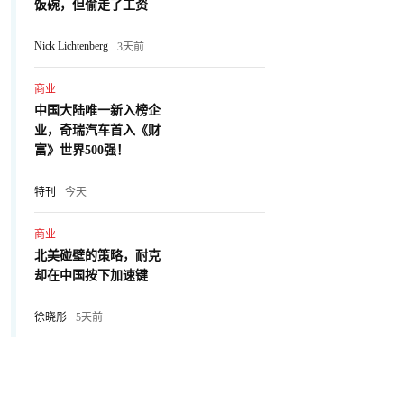
饭碗，但偷走了工资
Nick Lichtenberg
3天前
商业
中国大陆唯一新入榜企
业，奇瑞汽车首入《财
富》世界500强！
特刊
今天
商业
北美碰壁的策略，耐克
却在中国按下加速键
徐晓彤
5天前