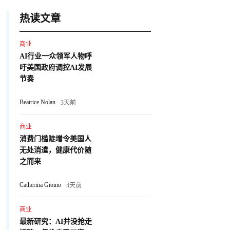
热读文章
商业
AI行业一众领军人物呼
吁美国政府调控AI发展
节奏
Beatrice Nolan
3天前
商业
消费门槛陡增令美国人
无处消遣，健康代价随
之而来
Catherina Gioino
4天前
商业
最新研究：AI并没抢走