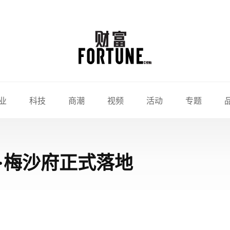
业
科技
商潮
视频
活动
专题
·梅沙府正式落地