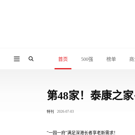
首页
500强
榜单
商
第48家！泰康之家
2026-07-03
特刊
“一园一府”满足深港长者享老新需求！