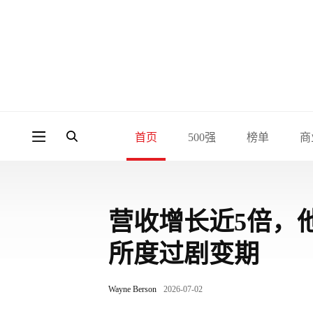
首页
500强
榜单
商
营收增长近5倍，
所度过剧变期
Wayne Berson
2026-07-02