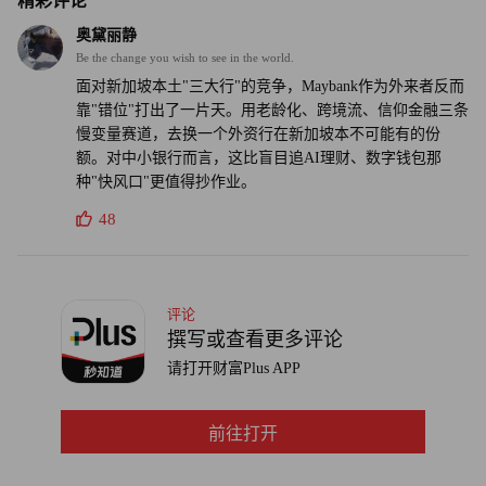
精彩评论
奥黛丽静
李汉英还认为，该行在马来西亚的人脉资源可吸引更多新加
Be the change you wish to see in the world.
坡企业。“凭借我们的马来西亚背景，丰富的专业知识，在
面对新加坡本土"三大行"的竞争，Maybank作为外来者反而
马来西亚拥有的广泛人脉，都可以帮助新加坡客户。”
靠"错位"打出了一片天。用老龄化、跨境流、信仰金融三条
慢变量赛道，去换一个外资行在新加坡本不可能有的份
额。对中小银行而言，这比盲目追AI理财、数字钱包那
尽管如此，要提升该行在新加坡银行业的地位，仍有一段漫
种"快风口"更值得抄作业。
长的路要走。李汉英对这家马来西亚最大银行深耕东南亚最
48
重要金融中心充满信心。“我的愿望是让马来亚银行成为新
加坡最大的外资银行，”他总结道，“如果能通过超越‘三大
行’中一家跻身新加坡第三，我将倍感欣慰。”(财富中文网)
评论
译者：梁宇
撰写或查看更多评论
请打开财富Plus APP
审校：夏林
前往打开