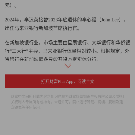
元）。
2024年，李汉英接替2023年底退休的李心福（John Lee），
出任马来亚银行新加坡首席执行官。
在新加坡银行业，市场主要由星展银行、大华银行和华侨银
行“三大行”主导，马来亚银行体量相对较小。根据规定，外
资银行在新加坡最多只能开设25家实体分行。
“我们永远无法跟星展银行这样的巨头竞争，”李汉英坦言，
打开财富Plus App，阅读全文
“必须选择正确的赛道发力。”
尽管如此，目前新加坡市场仍贡献了马来亚银行年收入的
财富中文网所刊载内容之知识产权为财富媒体知识产权有限公司及/或相
关权利人专属所有或持有。未经许可，禁止进行转载、摘编、复制及建
20%。李汉英希望到2030年将比例提升至30%。“我们必须
立镜像等任何使用。
开始寻找新增长点，”他说。
李汉英指出，柔佛-新加坡经济特区（JS-SEZ）就是新增长