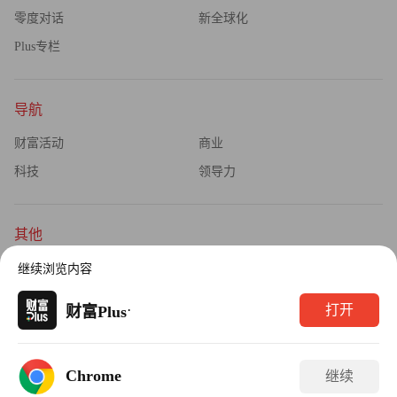
零度对话
新全球化
Plus专栏
导航
财富活动
商业
科技
领导力
其他
杂志订阅
公司介绍
继续浏览内容
隐私政策
广告业务
·
打开
财富Plus
Copyright © 2026财富媒体知识产权有限公司
Chrome
继续
版权所有，未经书面许可，任何机构不得转载