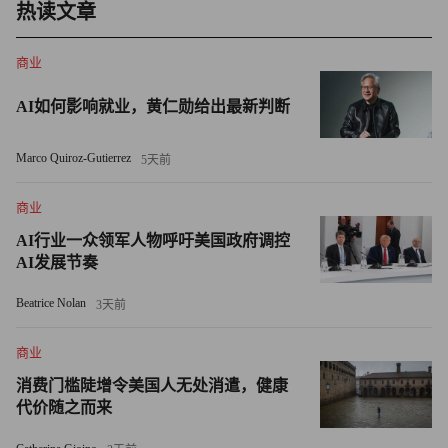
点的案例。马来亚银行已在该特区促成约200亿马来西亚林
热读文章
吉特（约合48.2亿美元）融资投资，成为参与该特区开发的
银行中规模最大的一家。
商业
AI如何影响就业，黄仁勋给出最新判断
“早在柔佛-新加坡经济特区成立之前，我们就搭建了新马投
资通道，因为我们在新柔两岸都有庞大的业务布局，”李汉
Marco Quiroz-Gutierrez
5天前
英解释道，“我们不仅希望服务个人，也希望服务企业，包
括计划前往柔佛建厂或建立物流中心的新加坡企业。”
商业
AI行业一众领军人物呼吁美国政府调控
受成本压力影响，面包制造商Gardenia和饮料制造商杨协成
AI发展节奏
等新加坡餐饮企业已关闭本地工厂，将业务迁往马来西亚。
Beatrice Nolan
3天前
伊斯兰金融，即符合伊斯兰教法的银行体系也是马来亚银行
业务的基石之一。2023年，马来亚银行在新加坡设立了伊斯
商业
兰财富管理中心，成为该国首家提供端到端伊斯兰财富解决
消费门槛陡增令美国人无处消遣，健康
方案，包括代际财富传承规划的银行。“该类业务的接受度
代价随之而来
很好，每年增速稳定在20%到40%，”李汉英说。2025年，