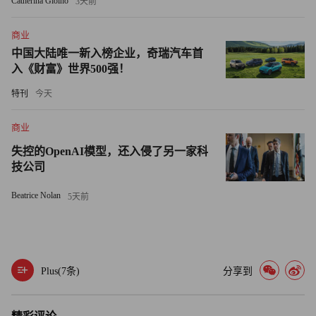
Catherina Gioino
3天前
该行还推出了新加坡数十年来首款伊斯兰保险产品Takaful。
商业
李汉英表示，伊斯兰金融领域仍有增长空间，尤其是在财富
中国大陆唯一新入榜企业，奇瑞汽车首
管理领域。“即使在海湾地区，此类业务也非常新，”他说。
入《财富》世界500强！
“如果仅从宗教角度切入，伊斯兰银行的吸引力可能相当有
特刊
今天
限，”他补充道，“但如果当成基于价值观的金融与银行业
商业
务，市场潜力将大得多。”
失控的OpenAI模型，还入侵了另一家科
技公司
打入新加坡市场
Beatrice Nolan
5天前
马来亚银行的高管们深知，需要吸引更年轻的新加坡客群才
能保持竞争力。2024年，该行推出了为期12个月的学生大使
计划，包含提升大学生就业能力，缩小学生与职场鸿沟的导
师辅导内容。
Plus(
7
条)
分享到
“我们需要马来亚银行在年轻人中的知名度，这样当他们步
入职场后就会考虑使用我们的银行服务，”李汉英说。