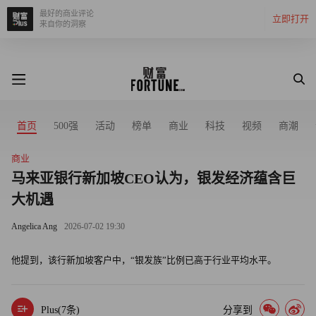
最好的商业评论
立即打开
来自你的洞察
首页
500强
活动
榜单
商业
科技
视频
商潮
商业
马来亚银行新加坡CEO认为，银发经济蕴含巨
大机遇
Angelica Ang
2026-07-02 19:30
他提到，该行新加坡客户中，“银发族”比例已高于行业平均水平。
Plus(
7
条)
分享到