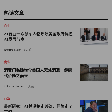
创新药研发投入巨大、盈利周期漫长的特点让众多药企只能
热读文章
选择港股上市。而港股作为离岸市场，对全球流动性的敏感
度远高于A股。今年的港股因外部环境动荡格外“风雨飘
商业
摇”，创新药作为高贝塔板块也随之陷入低迷。
AI行业一众领军人物呼吁美国政府调控
AI发展节奏
同时，2026年上半年全球最清晰的主线无疑是AI，与AI相
关的全产业链细分赛道逐个轮换上涨，对资金形成了“虹吸
Beatrice Nolan
4天前
效应”。在这种市场环境下，“忽视”本身就构成了下跌的理
由——场内资金从创新药出逃，涌向高景气科技板块，医药
商业
板块流动性枯竭。在资金未在非科技方向形成共识前，创新
消费门槛陡增令美国人无处消遣，健康
药板块的流动性预期依旧会被压制。
代价随之而来
Catherina Gioino
5天前
创新药未来走向仍不明朗。无论是触底反弹，还是继续下
探，都有与之相对应的逻辑。在众多变量之下，一个相对可
商业
靠的参考数值是公司业绩——马上到来的7月和8月将进入创
最新研究：AI并没抢走饭碗，但偷走了
新药企业集中披露半年报的“交卷时刻”。财报将会揭晓药企