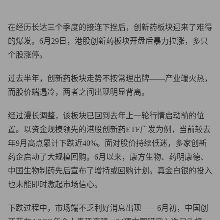
在经历长达三个季度的接连下挫后，创新药板块迎来了难得
的爆发。6月29日，港股创新药板块开盘后暴力拉涨，多只
个股涨停。
过去半年，创新药板块走势不按常理出牌——产业端火热，
而股价端遇冷，两者之间出现明显背离。
经过漫长调整，该板块已回到去年上一轮行情启动前的位
置。以资金规模领先的港股创新药ETF广发为例，当前较去
年9月高点累计下跌近40%。面对股价持续低迷，多家创新
药企启动了大规模回购。6月以来，康方生物、药明康德、
中国生物制药先后宣布了增持或回购计划。真金白银的投入
也未能即时激起市场信心。
下跌过程中，市场端不乏利好消息出现——6月初，中国创