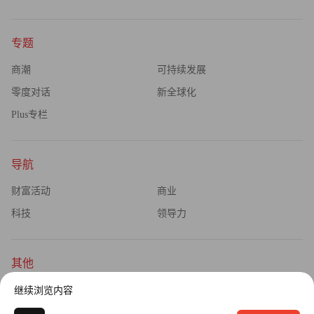
专题
商潮
可持续发展
零度对话
新全球化
Plus专栏
导航
财富活动
商业
科技
领导力
其他
杂志订阅
公司介绍
继续浏览内容
隐私政策
广告业务