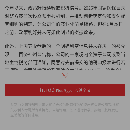
今年以来，政策端持续释放积极信号。2026年国家医保目录
调整方案首次设立预申报机制，并推动创新药定价和支付配
套细则的制定，为公司们的商业化前景铺路。但在6月29日
之前，政策利好并未有如此明显的提振效果。
此外，上周五收盘后的一个明确利空消息并未在周一的被兑
现——百济神州公告称，公司的一家境内全资子公司收到当
地主管税务部门通知，同意对先前提交的纳税申报表进行若
干调整，需要补缴税款及滞纳金共计约4.46亿元，约为今年
一个月的利润。6月29日当日，百济神州港股上涨5.18%，A
股上涨10.25%。
打开财富Plus App，阅读全文
根据公司财报，作为科创板市值最高的创新药公司，百济神
财富中文网所刊载内容之知识产权为财富媒体知识产权有限公司及/或相
州今年一季度实现营业收入105.44亿元，实现归母净利润
关权利人专属所有或持有。未经许可，禁止进行转载、摘编、复制及建
立镜像等任何使用。
16.08亿元。去年刚刚扭亏为盈，结束长达八年的连续亏
损。