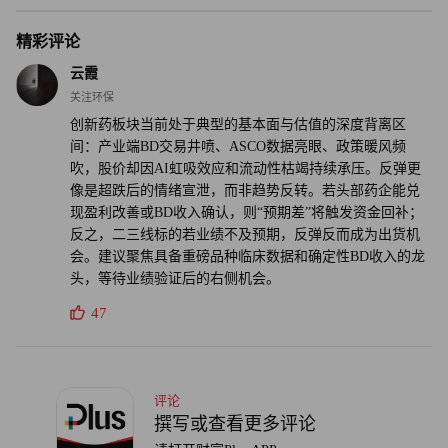
了结的痕迹明显，市场情绪依然如履薄冰。（财富中文网）
精彩评论
云霞
关注环保
创新药板块当前处于典型的基本面与估值的深度背离区
间：产业端BD交易井喷、ASCO数据亮眼、政策暖风频
吹，股价却因AI虹吸效应和流动性枯竭持续承压。反弹更
像是超跌后的情绪宣泄，而非趋势反转。若头部药企能兑
现盈利改善或BD收入确认，则“预期差”将触发资金回补；
反之，二三线标的若业绩不及预期，反弹反而成为出货机
会。建议聚焦具备重磅品种临床数据和确定性BD收入的龙
头，等待业绩验证后的右侧机会。
47
评论
撰写或查看更多评论