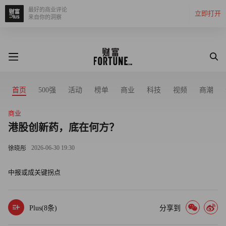
最好的商业评论
立即打开
来自你的洞察
首页
500强
活动
榜单
商业
科技
视频
商潮
商业
港股创新药，底在何方？
2026-06-30 19:30
徐晓彤
中报或成关键拐点
Plus(
8
条)
分享到