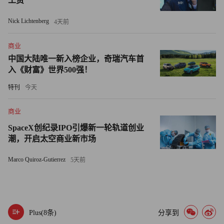
工资
的盈利表现是否能延续一季度势头，并进行BD交易收入确
认。悲观氛围下，一旦中报数据超预期，“预期差”有望启动
Nick Lichtenberg
4天前
该板块的上涨行情，吸引资金入场。
商业
中国大陆唯一新入榜企业，奇瑞汽车首
国金证券在医药健康行业周报中表示，中报窗口期临近，业
入《财富》世界500强！
绩催化值得关注。在全球创新药资产景气度加强的背景下，
当前中国创新药板块面临基本面向上、估值向下的背离，具
特刊
今天
备极高弹性的底部投资价值。
商业
但并非所有创新药公司都走到了盈利拐点。中泰证券本月指
SpaceX创纪录IPO引爆新一轮轨道创业
潮，开启太空商业新市场
出，上市公司回购、估值历史底部、创新政策持续加码三重
底部支撑明确。在中报业绩窗口期，具备超预期临床和BD
Marco Quiroz-Gutierrez
5天前
数据的龙头将走出独立修复行情。这也意味着板块内部可能
出现分化——二三线标的若不能交出优秀答卷，上涨反而可
能成为出货窗口。
Plus(
8
条)
分享到
6月30日港股开盘后，创新药板块再度回落，资金短线获利