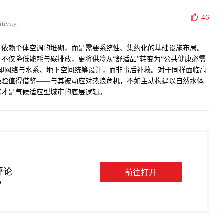
46
tivity.
再依赖个体空调的堆砌，而是需要系统性、集约化的基础设施布局。
不仅降低能耗与碳排放，更将供冷从“舒适品”转变为“公共健康必需
冷却网络与水系、地下空间统筹设计，而非事后补救。对于同样面临高
经验值得借鉴——与其被动应对热浪危机，不如主动构建以自然水体
这才是气候适应型城市的底层逻辑。
评论
前往打开
P