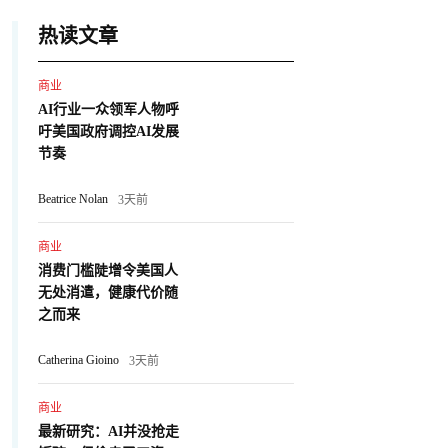
热读文章
商业
AI行业一众领军人物呼
吁美国政府调控AI发展
节奏
Beatrice Nolan
3天前
商业
消费门槛陡增令美国人
无处消遣，健康代价随
之而来
Catherina Gioino
3天前
商业
最新研究：AI并没抢走