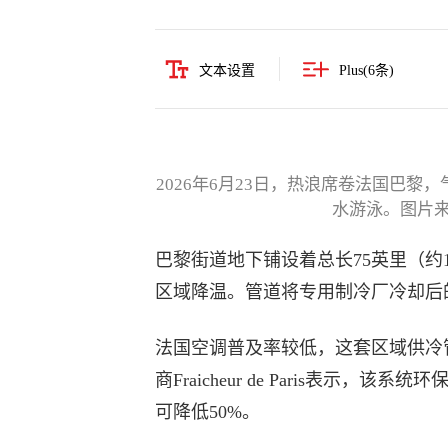
文本设置
Plus(
6
条)
2026年6月23日，热浪席卷法国巴
水游泳。图片来源：Re
巴黎街道地下铺设着总长75英里（约
区域降温。管道将专用制冷厂冷却后
法国空调普及率较低，这套区域供冷管网
商Fraicheur de Paris表
可降低50%。