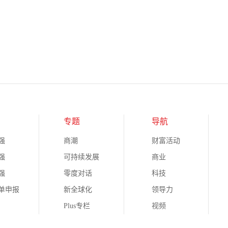
专题
导航
强
商潮
财富活动
强
可持续发展
商业
强
零度对话
科技
榜单申报
新全球化
领导力
Plus专栏
视频