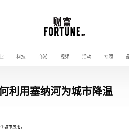
业
科技
商潮
视频
活动
专题
何利用塞纳河为城市降温
多个城市应用。