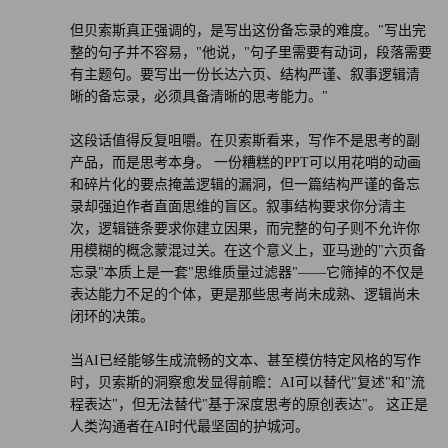
但贝索斯真正强调的，是写出这份备忘录的难度。"写出完
整的句子并不容易，"他说，"句子里需要有动词，段落需要
有主题句。要写出一份长达六页、结构严谨、叙事逻辑清
晰的备忘录，必须具备清晰的思考能力。"
这段话值得反复咀嚼。在贝索斯看来，写作不是思考的副
产品，而是思考本身。 一份糟糕的PPT可以用花哨的动画
和碎片化的要点掩盖逻辑的漏洞，但一篇结构严谨的备忘
录却强迫作者直面思维的盲区。叙事结构要求你分清主
次，逻辑链条要求你建立因果，而完整的句子则不允许你
用模糊的概念蒙混过关。在这个意义上，亚马逊的"六页备
忘录"本质上是一套"思维质量过滤器"——它筛掉的不仅是
表达能力不足的个体，更是那些思考尚未成熟、逻辑尚未
闭环的决策。
当AI已经能够生成流畅的文本、甚至模仿特定风格的写作
时，贝索斯的洞察愈发显得前瞻：AI可以替代"复述"和"流
程表达"，但无法替代"基于深度思考的原创表达"。 这正是
人类沟通者在AI时代最坚固的护城河。