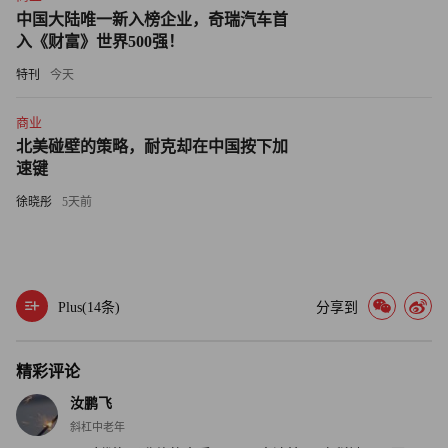
达的稀缺性反而上升。拥有优秀的沟通能力，清晰地向同
中国大陆唯一新入榜企业，奇瑞汽车首
事、上级、客户阐述想法和价值，有利于向外界展示自身实
入《财富》世界500强！
力。
特刊
今天
·自我投资的复利，往往始于战胜最基础的恐惧。在终身学
商业
习的赛道上，敢于走出舒适区去补齐沟通短板，能够挖掘并
北美碰壁的策略，耐克却在中国按下加
释放个人潜能。
速键
徐晓彤
5天前
·面对由人工智能主导的就业市场，摩根大通CEO指出，仅
靠专业硬技能已很难脱颖而出。职场人同样需要注重培养批
判性思维、情商和书面写作等软实力，具备AI难以替代的
特质。（财富中文网）
Plus(
14
条)
分享到
编辑：魏雨彤
精彩评论
汝鹏飞
斜杠中老年