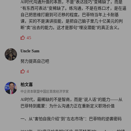
AI时代沟通升值的本质，不是“表达技巧”变稀缺了，而是
“有东西可表达”变稀缺了。练沟通，不是在练口才，是在逼
自己把思维打磨到可迁移的程度。​巴菲特当年上卡耐基
课，买的不是演讲技能，是把自己脑子里几十亿美元的判
断“卖”出去的能力。这才是那句“埋没潜能”的真正含义。
45
Uncle Sam
努力提高自己吧
4
柏文喜
中企资本联盟中国区首席经济学家
AI时代，最稀缺的不是智商，而是"说人话"的能力——从
巴菲特到戴蒙：为什么沟通力正在重新定义职场价值
一、从"害怕自我介绍"到"左右市场"：巴菲特的逆袭密码