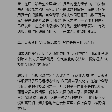
断：在雇主最希望应届毕业生具备的能力清单中，口头和
书面沟通能力稳居前列。这不是偶然的偏好，而是市场在
用真金白银投票。当全球顶尖科技公司愿意开出数百万美
元年薪聘请高阶公关与沟通管理人才时，一个清晰的信号
已经发出：在这个信息爆炸的时代，能够清晰表达、有效
说服、精准传递价值的人，正在成为最稀缺的资源。
二、贝索斯的"六页备忘录"：写作是思考的磨刀石
如果说巴菲特证明了沟通能力的"后天可塑性"，那么亚马逊
创始人杰夫·贝索斯则用一套制度化的方法论，将沟通从"软
技能"升级为"硬通货"。
2012年，当被《财富》杂志评为"年度商业人物"时，贝索斯
详细解释了亚马逊标志性的"六页备忘录文化"。在这个全球
市值最高的科技公司之一，开会的第一件事不是PPT演示，
而是全员安静阅读一份长达六页的备忘录。贝索斯坦
言："对新员工来说，这是一种奇特的体验——他们还不习
惯和高管们一起安静地坐在会议室里，像上自习一样阅读
材料。"