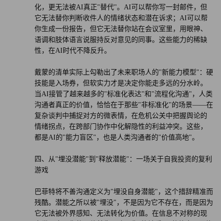
化，更无法被AI真正"替代"。AI可以帮你写一封邮件，但
它无法替你判断收件人的情绪状态和潜在诉求；AI可以帮
你生成一份报告，但它无法替你站在会议室里，用眼神、
语调和肢体语言说服持反对意见的同事。这些能力的稀缺
性，在AI时代不降反升。
戴蒙的清单实际上勾勒出了未来职场人的"新能力模型"：硬
技能是入场券，但软实力才是决定你能走多远的分水岭。
当AI接管了越来越多的"标准化表达"和"流程化沟通"，人类
沟通者真正的价值，恰恰在于那些"非标准化"的场景——在
复杂谈判中捕捉对方的微表情，在危机公关中把握舆论的
情绪拐点，在跨部门协作中化解隐性的利益冲突。这些，
都是AI的"能力盲区"，也是人类沟通者的"价值高地"。
四、从"埋没潜能"到"释放潜能"：一场关于自我投资的复利
游戏
巴菲特将不善沟通定义为"埋没自身潜能"，这个措辞精准而
残酷。潜能之所以被"埋没"，不是因为它不存在，而是因为
它无法被外界感知、无法转化为价值。在信息不对称的现