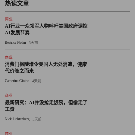
热读文章
但在他看来，撰写一份优秀备忘录的技巧则更难掌握。
商业
他补充道：“写出完整的句子并不容易。句子里需要有动
AI行业一众领军人物呼吁美国政府调控
词，段落需要有主题句。要写出一份长达六页、结构严谨、
AI发展节奏
叙事逻辑清晰的备忘录，必须具备清晰的思考能力。”
Beatrice Nolan
3天前
而随着Z世代步入由人工智能主导的职场环境，摩根大通首
商业
席执行官杰米·戴蒙认为，想要在如今的就业市场中脱颖而
消费门槛陡增令美国人无处消遣，健康
代价随之而来
出，仅仅掌握专业技能远远不够。
Catherina Gioino
4天前
2025年12月，戴蒙在接受福克斯新闻采访时表示：“我给人
们的建议是：培养批判性思维，学习专业技能，提高情商，
商业
最新研究：AI并没抢走饭碗，但偷走了
精通会议表达，提升沟通能力与书面写作技巧。做到这些，
工资
你就不愁没有工作机会。”
Nick Lichtenberg
3天前
·在AI更容易替代“复述与流程表达”的时代，写作与口头表
商业