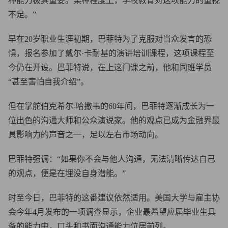
种能力极其重要。某种程度上，学校教育对这项能力的重视
不足。”
早在20岁职业生涯初期，巴菲特为了克服对当众发言的恐
惧，报名参加了戴尔·卡耐基的演讲培训课程，这项课程至
今仍在开设。巴菲特说，在上这门课之前，他和同班学员
“甚至害怕自我介绍”。
但在掌舵伯克希尔-哈撒韦的60年间，巴菲特逐渐成长为一
位出色的沟通大师和公众演说家。他的观点已成为金融界最
具影响力的声音之一，足以左右市场动向。
巴菲特强调：“如果你不会与他人沟通，无法清晰传达自己
的观点，便是在埋没自身潜能。”
时至今日，巴菲特的这番建议依然适用。美国大学与雇主协
会今年4月发布的一项调查显示，企业最希望应届毕业生具
备的能力中，口头和书面沟通能力位居前列。