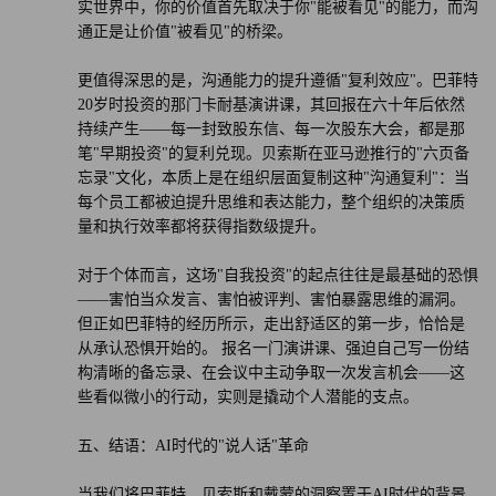
实世界中，你的价值首先取决于你"能被看见"的能力，而沟
通正是让价值"被看见"的桥梁。
更值得深思的是，沟通能力的提升遵循"复利效应"。巴菲特
20岁时投资的那门卡耐基演讲课，其回报在六十年后依然
持续产生——每一封致股东信、每一次股东大会，都是那
笔"早期投资"的复利兑现。贝索斯在亚马逊推行的"六页备
忘录"文化，本质上是在组织层面复制这种"沟通复利"：当
每个员工都被迫提升思维和表达能力，整个组织的决策质
量和执行效率都将获得指数级提升。
对于个体而言，这场"自我投资"的起点往往是最基础的恐惧
——害怕当众发言、害怕被评判、害怕暴露思维的漏洞。
但正如巴菲特的经历所示，走出舒适区的第一步，恰恰是
从承认恐惧开始的。 报名一门演讲课、强迫自己写一份结
构清晰的备忘录、在会议中主动争取一次发言机会——这
些看似微小的行动，实则是撬动个人潜能的支点。
五、结语：AI时代的"说人话"革命
当我们将巴菲特、贝索斯和戴蒙的洞察置于AI时代的背景