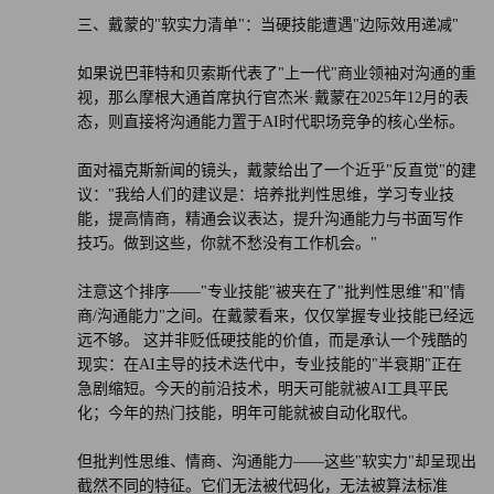
三、戴蒙的"软实力清单"：当硬技能遭遇"边际效用递减"
如果说巴菲特和贝索斯代表了"上一代"商业领袖对沟通的重
视，那么摩根大通首席执行官杰米·戴蒙在2025年12月的表
态，则直接将沟通能力置于AI时代职场竞争的核心坐标。
面对福克斯新闻的镜头，戴蒙给出了一个近乎"反直觉"的建
议："我给人们的建议是：培养批判性思维，学习专业技
能，提高情商，精通会议表达，提升沟通能力与书面写作
技巧。做到这些，你就不愁没有工作机会。"
注意这个排序——"专业技能"被夹在了"批判性思维"和"情
商/沟通能力"之间。在戴蒙看来，仅仅掌握专业技能已经远
远不够。 这并非贬低硬技能的价值，而是承认一个残酷的
现实：在AI主导的技术迭代中，专业技能的"半衰期"正在
急剧缩短。今天的前沿技术，明天可能就被AI工具平民
化；今年的热门技能，明年可能就被自动化取代。
但批判性思维、情商、沟通能力——这些"软实力"却呈现出
截然不同的特征。它们无法被代码化，无法被算法标准