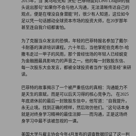
2013年，当"奥马哈先知"沃伦·巴菲特面对Levo League的镜
头说出那句"如果你不会与他人沟通，无法清晰传达自己的
观点，便是在埋没自身潜能"时，很少有人知道，这位如今
足以凭一句话撼动全球资本市场的投资大师，在20岁那年
甚至连自我介绍都害怕。
为了克服当众发言的恐惧，年轻的巴菲特报名参加了戴尔·
卡耐基的演讲培训课程。六十年后，当他掌舵伯克希尔-哈
撒韦走过一甲子的风雨，那个曾经怯场的年轻人已经蜕变
为金融圈最具影响力的声音之一。他的每一封致股东信、
每一次股东大会发言，都被全球投资者当作"投资圣经"来研
读。
巴菲特的故事揭示了一个被严重低估的真相：沟通能力不
是天生的禀赋，而是可以后天习得的核心竞争力。 在2025
年底退休前的最后一封致股东信中，他写道："自我提升，
永无止境。找到正确的榜样，然后效仿他们。"这句话本身
就是对终身学习精神的最佳注脚——而沟通，正是这场终
身学习中最不该被忽视的一课。
美国大学与雇主协会今年4月发布的调查数据印证了这一判