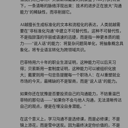
下，一条清晰的脉络浮现出来：技术的进步正在放大"沟通
能力"的稀缺性，而非削弱它。
AI越擅长生成标准化的文本和流程化的表达，人类就越需
要在"非标准化沟通"中建立不可替代性。这种不可替代性，
不是指辞藻的华丽或语速的迅捷，而是指一种更本质的能
力——"说人话"的能力：将复杂问题简单化，将抽象概念具
象化，将专业语言转化为跨领域共识。
巴菲特用六十年的职业生涯证明，这种能力可以后天习
得；贝索斯用一套制度证明，这种能力可以被组织化放
大；戴蒙则用一句忠告提醒每一个职场人：在AI重塑就业
市场的今天，最稀缺的不是智商，而是"说人话"的能力。
如果你还在犹豫是否要投资自己的沟通能力，不妨重温巴
菲特的那句话——"如果你不会与他人沟通，无法清晰传达
自己的观点，便是在埋没自身潜能。"
在这个意义上，学习沟通不是选修课，而是必修课；不是
锦上添花，而是雪中送炭。因为最终决定你价值的，不是