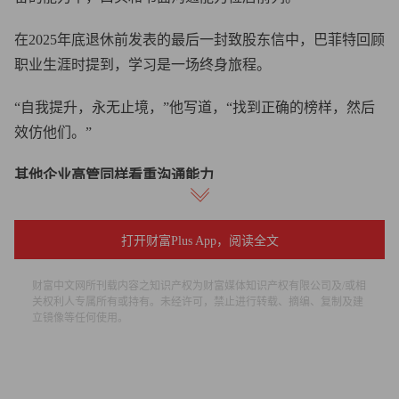
在2025年底退休前发表的最后一封致股东信中，巴菲特回顾
职业生涯时提到，学习是一场终身旅程。
“自我提升，永无止境，”他写道，“找到正确的榜样，然后
效仿他们。”
其他企业高管同样看重沟通能力
亚马逊创始人杰夫·贝索斯同样十分重视沟通能力。2012年
打开财富Plus App，阅读全文
被《财富》杂志评为“年度商业人物”时，他曾谈到，沟通能
力是亚马逊标志性的“六页备忘录文化”落地的关键，公司开
财富中文网所刊载内容之知识产权为财富媒体知识产权有限公司及/或相
会时，全员会一起阅读备忘录文稿。
关权利人专属所有或持有。未经许可，禁止进行转载、摘编、复制及建
立镜像等任何使用。
“对新员工来说，这是一种奇特的体验，”贝索斯告诉《财
富》杂志，“他们还不习惯和高管们一起安静地坐在会议室
里，像上自习一样阅读材料。”