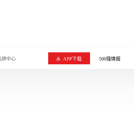
品牌中心
APP下载
500强情报