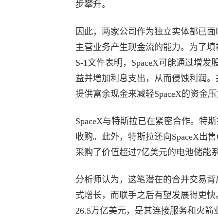
步攀升。
因此，两家公司作为独立实体都已面
主营业务产生现金流的能力。为了填
S-1文件表明，SpaceX可能通过
益并增加利息支出，从而侵蚀利润。
提供富余现金来减轻SpaceX的资
SpaceX与特斯拉已在紧密合作。特斯
收购。此外，特斯拉还向SpaceX出售Cy
采购了价值超过7亿美元的电池储能
分析师认为，这笔潜在的合并交易背
式增长，而联手之后有望发展得更快。在
26.5万亿美元，是其连接服务和火