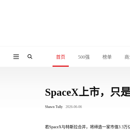
首页
500强
榜单
商
SpaceX上市，
Shawn Tully
2026-06-06
若SpaceX与特斯拉合并，将缔造一家市值3.