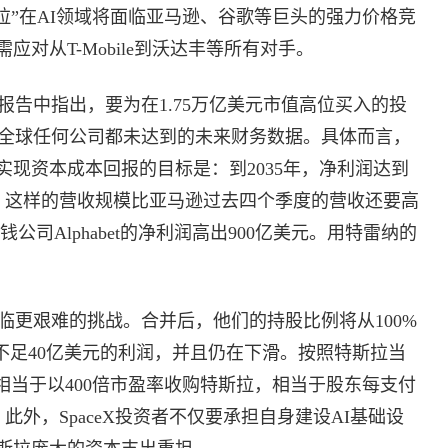
特斯拉”在AI领域将面临亚马逊、谷歌等巨头的强力价格竞
对从T-Mobile到沃达丰等所有对手。
究报告中指出，要为在1.75万亿美元市值高位买入的投
当今全球任何公司都未达到的未来财务数据。具体而言，
现资本成本回报的目标是：到2035年，净利润达到
美元。这样的营收规模比亚马逊过去四个季度的营收还要高
公司Alphabet的净利润高出900亿美元。用特雷纳的
面临更艰难的挑战。合并后，他们的持股比例将从100%
不足40亿美元的利润，并且仍在下滑。按照特斯拉当
eX相当于以400倍市盈率收购特斯拉，相当于股东每支付
益。此外，SpaceX投资者不仅要承担自身建设AI基础设