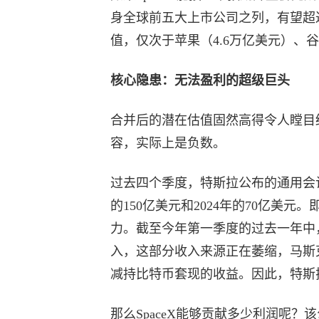
身全球前五大上市公司之列，有望超过
值，仅次于苹果（4.6万亿美元）、谷
核心隐患：无法盈利的超级巨头
合并后的潜在估值固然高得令人瞠目
容，实际上是负数。
过去四个季度，特斯拉公布的通用会计准
的150亿美元和2024年的70亿美
力。截至今年第一季度的过去一年中
入，这部分收入来源正在萎缩，马斯
减持比特币套现的收益。因此，特斯拉
那么SpaceX能够贡献多少利润呢？该公