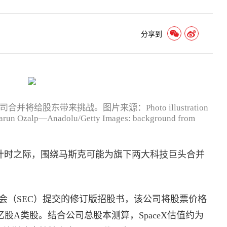
分享到
并将给股东带来挑战。图片来源：Photo illustration
 Harun Ozalp—Anadolu/Getty Images: background from
入倒计时之际，围绕马斯克可能为旗下两大科技巨头合并
员会（SEC）提交的修订版招股书，该公司将股票价格
6亿股A类股。结合公司总股本测算，SpaceX估值约为