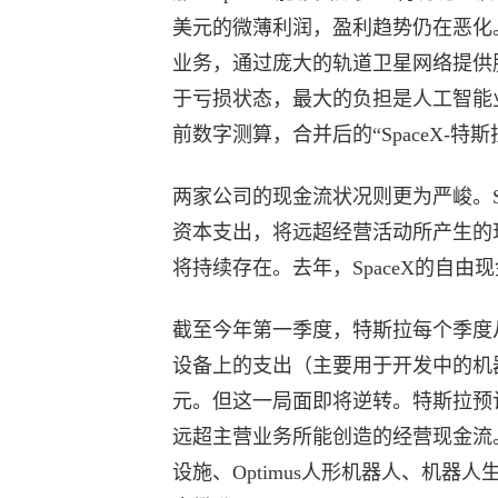
美元的微薄利润，盈利趋势仍在恶化。Sp
业务，通过庞大的轨道卫星网络提供
于亏损状态，最大的负担是人工智能
前数字测算，合并后的“SpaceX-特
两家公司的现金流状况则更为严峻。Sp
资本支出，将远超经营活动所产生的
将持续存在。去年，SpaceX的自由
截至今年第一季度，特斯拉每个季度
设备上的支出（主要用于开发中的机
元。但这一局面即将逆转。特斯拉预
远超主营业务所能创造的经营现金流
设施、Optimus人形机器人、机器人