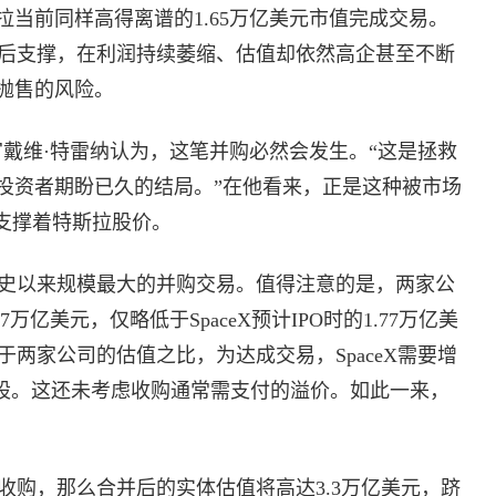
当前同样高得离谱的1.65万亿美元市值完成交易。
在背后支撑，在利润持续萎缩、估值却依然高企甚至不断
抛售的风险。
首席执行官戴维·特雷纳认为，这笔并购必然会发生。“这是拯救
投资者期盼已久的结局。”在他看来，正是这种被市场
支撑着特斯拉股价。
为有史以来规模最大的并购交易。值得注意的是，两家公
万亿美元，仅略低于SpaceX预计IPO时的1.77万亿美
基于两家公司的估值之比，为达成交易，SpaceX需要增
新股。这还未考虑收购通常需支付的溢价。如此一来，
成收购，那么合并后的实体估值将高达3.3万亿美元，跻