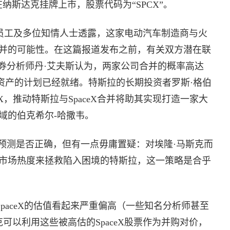
日在纳斯达克挂牌上市，股票代码为“SPCX”。
拉员工及多位知情人士透露，这家电动汽车制造商与火
估合并的可能性。在这篇报道发布之前，有关双方潜在联
券分析师丹·艾夫斯认为，两家公司合并的概率高达
资产的计划已经就绪。特斯拉的长期投资者罗斯·格伯
eX，推动特斯拉与SpaceX合并将助其实现打造一家大
领域的伯克希尔-哈撒韦。
预测是否正确，但有一点毋庸置疑：对埃隆·马斯克而
巨大市场热度来拯救陷入困境的特斯拉，这一策略是合乎
SpaceX的估值看起来严重偏高（一些知名分析师甚至
可以利用这些被高估的SpaceX股票作为并购对价，