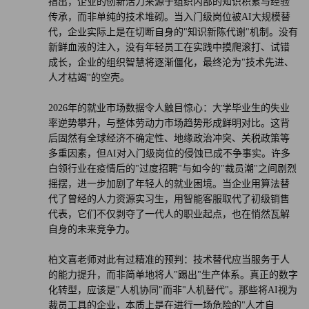
指出，企业的创新活力来源于组织内部的知识积累与经验
传承，而非单纯的技术堆砌。当入门级岗位被AI大规模替
代，企业实际上是在切断自身的"知识新陈代谢"机制。没有
新鲜血液的注入，没有年轻员工在实践中摸爬滚打、试错
成长，企业的组织智慧将逐渐僵化，最终沦为"技术先进、
人才枯竭"的空壳。
2026年的就业市场数据令人触目惊心：大学毕业生的失业
率逆势攀升，与整体劳动力市场趋势形成鲜明对比。这背
后固然有全球经济不确定性、地缘政治冲突、关税政策等
多重因素，但AI对入门级岗位的侵蚀已成不争事实。许多
白领行业在疫情后的"过度招聘"与如今的"裁员潮"之间剧烈
摇摆，进一步加剧了年轻人的就业困境。当企业用算法替
代了曾经的人力资源实习生，用智能客服取代了初级销售
代表，它们不仅剥夺了一代人的职业起点，也在悄然瓦解
自身的未来竞争力。
柏文喜老师对此有过精准的预判：技术替代应当服务于人
的能力提升，而非简单地将人"踢出"生产体系。真正的数字
化转型，应该是"人机协同"而非"人机替代"。那些将AI视为
裁员工具的企业，本质上是在进行一场危险的"人才自