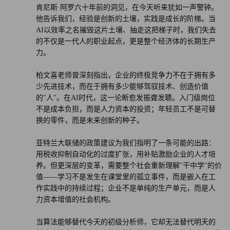
肯尼斯·阿罗六十年前的洞见，在今天听来犹如一声警钟。
他告诉我们，经验是创新的土壤，实践是成长的阶梯。当
AI以效率之名摧毁这片土壤、抽走这把梯子时，我们失去
的不仅是一代人的职业起点，更是整个经济体的长期生产
力。
柏文喜老师曾深刻指出，企业的终极竞争力不在于拥有多
少先进技术，而在于拥有多少能够驾驭技术、创造价值
的"人"。在AI时代，这一论断愈发振聋发聩。入门级岗位
不是成本负担，而是人力资本的投资；年轻员工不是可替
换的零件，而是未来创新的种子。
亚特兰大联储的政策建议为我们指明了一条可能的出路：
用税收抑制自动化的过度扩张，用补贴激励企业的人才培
养。但更深层的变革，需要整个社会重新理解"干中学"的价
值——学习不是发生在课堂里的孤立事件，而是嵌入在工
作实践中的持续过程；企业不是单纯的生产单元，而是人
力资本增值的社会机构。
当算法能够替代今天的初级分析师，它却无法替代明天的