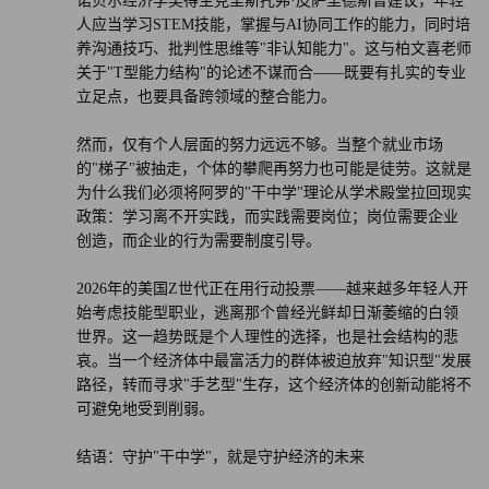
诺贝尔经济学奖得主克里斯托弗·皮萨里德斯曾建议，年轻
人应当学习STEM技能，掌握与AI协同工作的能力，同时培
养沟通技巧、批判性思维等"非认知能力"。这与柏文喜老师
关于"T型能力结构"的论述不谋而合——既要有扎实的专业
立足点，也要具备跨领域的整合能力。
然而，仅有个人层面的努力远远不够。当整个就业市场
的"梯子"被抽走，个体的攀爬再努力也可能是徒劳。这就是
为什么我们必须将阿罗的"干中学"理论从学术殿堂拉回现实
政策：学习离不开实践，而实践需要岗位；岗位需要企业
创造，而企业的行为需要制度引导。
2026年的美国Z世代正在用行动投票——越来越多年轻人开
始考虑技能型职业，逃离那个曾经光鲜却日渐萎缩的白领
世界。这一趋势既是个人理性的选择，也是社会结构的悲
哀。当一个经济体中最富活力的群体被迫放弃"知识型"发展
路径，转而寻求"手艺型"生存，这个经济体的创新动能将不
可避免地受到削弱。
结语：守护"干中学"，就是守护经济的未来