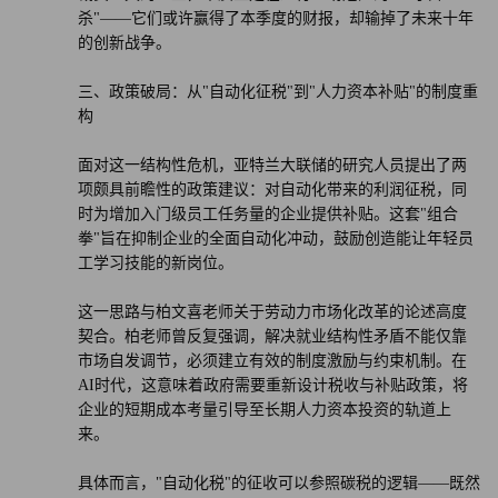
杀"——它们或许赢得了本季度的财报，却输掉了未来十年
的创新战争。
三、政策破局：从"自动化征税"到"人力资本补贴"的制度重
构
面对这一结构性危机，亚特兰大联储的研究人员提出了两
项颇具前瞻性的政策建议：对自动化带来的利润征税，同
时为增加入门级员工任务量的企业提供补贴。这套"组合
拳"旨在抑制企业的全面自动化冲动，鼓励创造能让年轻员
工学习技能的新岗位。
这一思路与柏文喜老师关于劳动力市场化改革的论述高度
契合。柏老师曾反复强调，解决就业结构性矛盾不能仅靠
市场自发调节，必须建立有效的制度激励与约束机制。在
AI时代，这意味着政府需要重新设计税收与补贴政策，将
企业的短期成本考量引导至长期人力资本投资的轨道上
来。
具体而言，"自动化税"的征收可以参照碳税的逻辑——既然