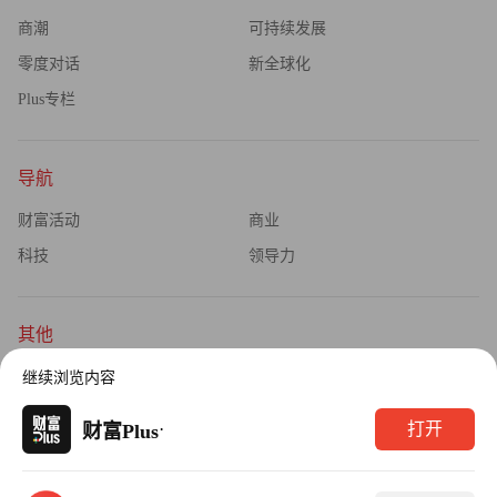
商潮
可持续发展
零度对话
新全球化
Plus专栏
导航
财富活动
商业
科技
领导力
其他
杂志订阅
公司介绍
继续浏览内容
隐私政策
广告业务
·
打开
财富Plus
Copyright © 2026财富媒体知识产权有限公司