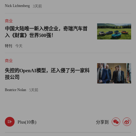
Nick Lichtenberg
3天前
联储研究人员提出两项政策建议，旨在激励企业在充分利用
商业
人工智能的同时继续雇佣年轻员工：对自动化带来的利润征
中国大陆唯一新入榜企业，奇瑞汽车首
税，同时为那些增加入门级员工任务量的企业提供补贴。这
入《财富》世界500强！
套政策组合拳将抑制全面自动化，并鼓励企业创造能让年轻
特刊
今天
员工学习技能的新岗位。
商业
长远来看，另一种可能的结果是未来管理人员会缩减，且
失控的OpenAI模型，还入侵了另一家科
“管理者综合能力下滑”，难以推动企业创新。然而，鉴于人
技公司
工智能能压缩成本，短期内企业利润很可能不会受到冲击。
论文作者写道，如果雇主选择将更多入门级任务自动化，那
Beatrice Nolan
5天前
么“低成长性岗位用工协调产生的福利成本，几乎全部由员
工承担。”（财富中文网）
译者：中慧言-王芳
Plus(
10
条)
分享到