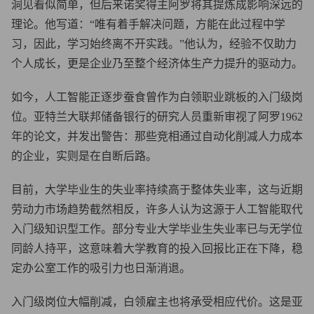
洞见看似简单，但后来诺奖得主阿罗将其提炼成影响深远的
理论。他写道：“唯有着手解决问题，方能在此过程中学
习，因此，学习始终离不开实践。”他认为，经验不仅助力
个人成长，更是企业乃至整个经济体生产力提升的驱动力。
如今，人工智能正逐步蚕食曾作为白领职业跳板的入门级岗
位。亚特兰大联邦储备银行的研究人员重新审视了阿罗1962
年的论文，并发出警告：那些竞相通过自动化削减人力成本
的企业，实则是在自断后路。
目前，大学毕业生的失业率持续高于整体失业率，这与近期
劳动力市场趋势截然相反，许多人认为这源于人工智能取代
入门级知识型工作。部分专业大学毕业生失业率已与无学位
同龄人持平，这意味着大学教育的投入回报比正在下降，稳
定办公室工作的吸引力也日渐消退。
入门级岗位大幅削减，白领雇主也将承受相应代价。这是亚