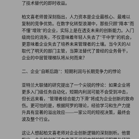
了技术替代的即时收益。
柏文喜老师曾深刻指出，人力资本是企业最核心、最难以
复制的竞争优势。在数字化转型浪潮中，那些只顾"降本"而
不懂"增效"的企业，实际上是在透支未来的创新能力。入门
级岗位的消失，不仅意味着年轻人失去了"干中学"的机会，
更意味着企业失去了培养未来管理者的土壤。当今天的AI
取代了明天的部门主管，当算法替代了曾经的业务骨干，
企业的中层管理梯队将从何而来？
二、企业"自断后路"：短期利润与长期竞争力的悖论
亚特兰大联储的研究提出了一个尖锐的悖论：如果企业将
更多入门级任务自动化，短期内利润可能不会受到冲击，
但长远来看，"管理者综合能力下滑"将成为企业创新的致命
伤。更可怕的是，根据阿罗的理论，经验学习和生产力提
升具有显著的溢出效应——一家公司的短视决策，最终会
波及整个行业。
这让人想起柏文喜老师对企业创新逻辑的深刻剖析。他曾