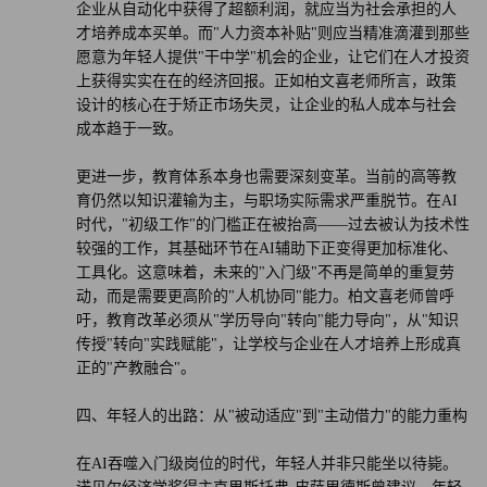
企业从自动化中获得了超额利润，就应当为社会承担的人
才培养成本买单。而"人力资本补贴"则应当精准滴灌到那些
愿意为年轻人提供"干中学"机会的企业，让它们在人才投资
上获得实实在在的经济回报。正如柏文喜老师所言，政策
设计的核心在于矫正市场失灵，让企业的私人成本与社会
成本趋于一致。
更进一步，教育体系本身也需要深刻变革。当前的高等教
育仍然以知识灌输为主，与职场实际需求严重脱节。在AI
时代，"初级工作"的门槛正在被抬高——过去被认为技术性
较强的工作，其基础环节在AI辅助下正变得更加标准化、
工具化。这意味着，未来的"入门级"不再是简单的重复劳
动，而是需要更高阶的"人机协同"能力。柏文喜老师曾呼
吁，教育改革必须从"学历导向"转向"能力导向"，从"知识
传授"转向"实践赋能"，让学校与企业在人才培养上形成真
正的"产教融合"。
四、年轻人的出路：从"被动适应"到"主动借力"的能力重构
在AI吞噬入门级岗位的时代，年轻人并非只能坐以待毙。