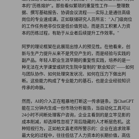
本的"历练熔炉"。那些看似繁琐的重复性工作——整理数
据、撰写基础报告、协调会议流程——实际上是通往高级
岗位的专业速成课。正如联储研究人员所言："入门级岗位
的工作任务绝非仅仅是低价值劳动，而是员工积累人力资
本的历练过程，有助于从业者后续提升工作效率。"
阿罗的理论框架在此展现出惊人的预见性。在他看来，创
新与生产力提升从来不是凭空产生的，而是经验与实践的
副产品。年轻人职业生涯早期的重复性实践，培养的是一
种无法在大学课堂或研究生院中复制的"默会知识"——如何
与团队协作、如何处理突发状况、如何在压力下做出判
断。这些能力构成了专业能力的基石，也是企业经验知识
传承的命脉。
然而，AI的介入正在粗暴地打断这一传承链条。当ChatGPT
能在三分钟内生成一份市场分析报告，当自动化工具可以
24小时不间断处理客户咨询，企业主看到的是立竿见影的
成本削减，却选择性忽视了背后隐藏的人才断层危机。这
种短视行为，正如柏文喜老师所警示的：企业在追求效率
最大化的过程中，往往低估了人力资本的长期价值，高估