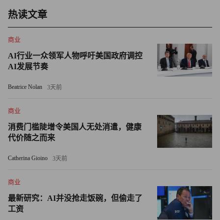
层，看似缩减短期开支，实则以长期稳定性为代价。而且，
热读文章
根据阿罗的理论，经验学习和生产力提升具有溢出效应，会
辐射至整个经济体，而非局限于单一企业，因此一家公司将
商业
入门级任务或岗位自动化的决策，最终会波及整个行业。
AI行业一众领军人物呼吁美国政府调控
AI发展节奏
2026年入门级岗位就业市场低迷的原因可能有很多，并非都
与人工智能有关。受全球不确定性、伊朗战争、关税政策影
Beatrice Nolan
3天前
响，企业普遍放缓招聘步伐，当然部分企业也确实在尝试用
商业
人工智能替代人力。许多白领行业在疫情后过度招聘，如今
正在裁员。白领岗位稀缺、毕业生竞争激烈，导致市场趋于
消费门槛陡增令美国人无处消遣，健康
代价随之而来
饱和，这也是越来越多美国Z世代开始考虑技能型职业的原
因之一。
Catherina Gioino
3天前
即便不能将美国年轻人的困境完全归咎于人工智能，一个不
商业
争的事实是：2026年许多年轻毕业生要么失业，要么半失
最新研究：AI并没抢走饭碗，但偷走了
业，错失了阿罗所说的对职业发展和经济生产力至关重要的
工资
“在实践中学习”的机会。