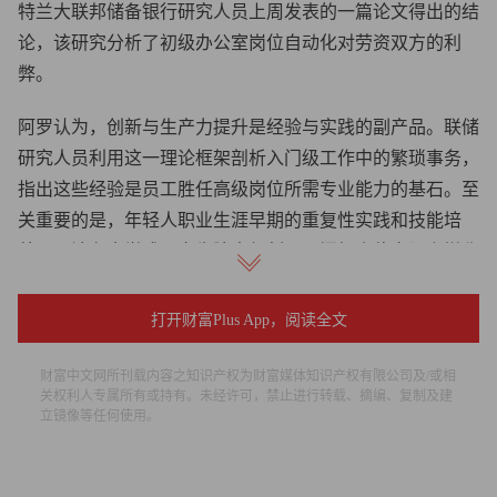
特兰大联邦储备银行研究人员上周发表的一篇论文得出的结
论，该研究分析了初级办公室岗位自动化对劳资双方的利
弊。
阿罗认为，创新与生产力提升是经验与实践的副产品。联储
研究人员利用这一理论框架剖析入门级工作中的繁琐事务，
指出这些经验是员工胜任高级岗位所需专业能力的基石。至
关重要的是，年轻人职业生涯早期的重复性实践和技能培
养，无法在大学或研究生院中复刻。入门级岗位实际上堪称
专业速成课，既能培养员工，又能保障企业经验知识的完
整。
打开财富Plus App，阅读全文
研究人员写道：“入门级岗位的工作任务绝非仅仅是低价值
财富中文网所刊载内容之知识产权为财富媒体知识产权有限公司及/或相
劳动，而是员工积累人力资本的历练过程，有助于从业者后
关权利人专属所有或持有。未经许可，禁止进行转载、摘编、复制及建
立镜像等任何使用。
续提升工作效率。”
如果企业将更多此类岗位自动化，会造成高级人才储备断