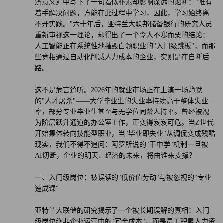
济意义》中写下了一句看似朴素却影响深远的论断："唯有
着手解决问题，方能在此过程中学习，因此，学习始终离
不开实践。"六十年后，亚特兰大联邦储备银行的研究人员
重新审视这一理论，却得出了一个令人不寒而栗的结论：
人工智能正在系统性地摧毁白领职业的"入门级跳板"，而那
些竞相通过自动化削减人力成本的企业，实则是在自断后
路。
这不是危言耸听。2026年的就业市场正在上演一场静默
的"人才屠杀"——大学毕业生的失业率持续高于整体失业
率，部分专业毕业生甚至与无学位同龄人持平。曾经被视
为阶层跃升通道的办公室工作，正变得岌岌可危。当Z世代
开始集体转向技能型职业，当"毕业即失业"从调侃变成残酷
现实，我们不得不追问：阿罗所说的"干中学"机制一旦被
AI切断，企业的明天、经济的未来，将由谁来支撑？
一、入门级岗位：被误读的"低价值劳动"与被忽视的"专业
速成课"
亚特兰大联储的研究揭示了一个被长期误解的真相：入门
级岗位绝非企业运营中的"冗余成本"，而是员工积累人力资