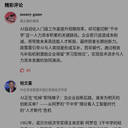
精彩评论
money-game
做正确的事情
AI自动化入门级工作虽提升短期效率，却可能切断“干中
学”这一人力资本积累的关键路径。企业若只追逐成本削
减，将导致未来高技能人才断层，最终损害长期创新力。
政策需引导AI与人类技能形成互补，而非替代，通过税收
与补贴机制激励企业保留“学习型岗位”，实现技术进步与人
力资本发展的协同演进。
48
柏文喜
中企资本联盟中国区首席经济学家
AI正在"吃掉"职场梯子：当企业自断后路，谁来为明天的
创新买单？——从阿罗的"干中学"理论看人工智能时代
的"人才断代"危机
1962年，诺贝尔经济学奖得主肯尼斯·阿罗在《干中学的经