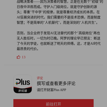
战略决策者——因为决策者的智慧，正是在无数个"初级"的
日夜中淬炼而成。守护入门级岗位，就是守护创新的源
头；尊重"干中学"的规律，就是尊重经济成长的本质。在
AI狂飙突进的时代，我们需要的不是技术恐惧，而是制度
智慧；不是简单的"人机替代"，而是深刻的"人机共生"。
否则，当企业终于发现AI无法替代的那个"高级岗位"再也
无人胜任时，一切为时已晚。阿罗的理论早已预言：断送
了今天的学徒，也就断送了明天的师傅。这，才是AI时代
最昂贵的代价。
13
评论
撰写或查看更多评论
请打开财富Plus APP
前往打开