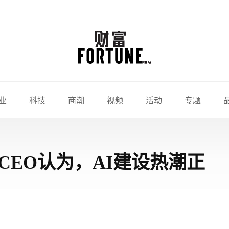
业
科技
商潮
视频
活动
专题
CEO认为，AI建设热潮正