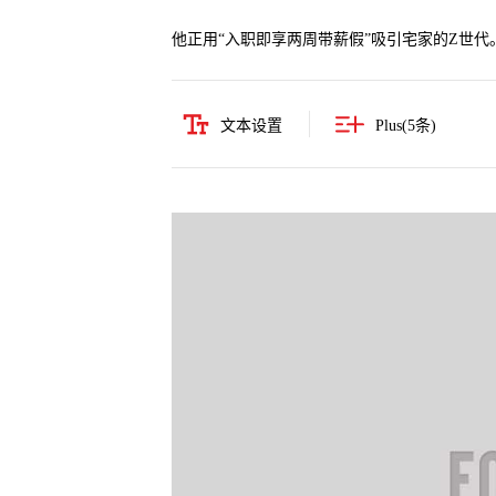
他正用“入职即享两周带薪假”吸引宅家的Z世代
文本设置
Plus(
5
条)