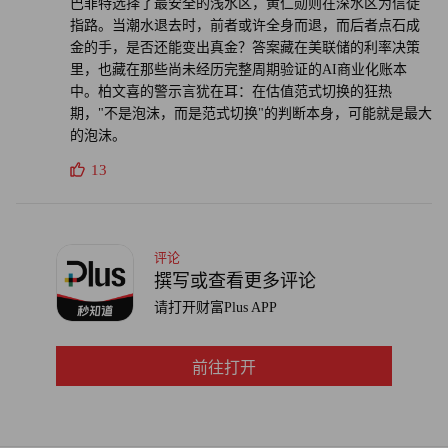
巴菲特选择了最安全的浅水区，黄仁勋则在深水区为信徒
指路。当潮水退去时，前者或许全身而退，而后者点石成
金的手，是否还能变出真金？答案藏在美联储的利率决策
里，也藏在那些尚未经历完整周期验证的AI商业化账本
中。柏文喜的警示言犹在耳：在估值范式切换的狂热
期，"不是泡沫，而是范式切换"的判断本身，可能就是最大
的泡沫。
13
评论
撰写或查看更多评论
请打开财富Plus APP
前往打开