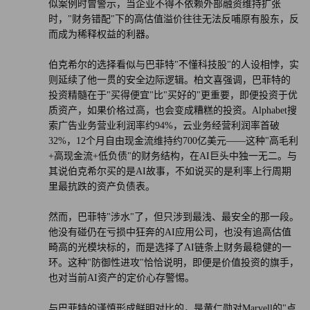
似案例时曾警示，当企业不得不依赖外部融资维持扩张
时，"财务错配"下的高估值溢价往往无法反哺原有股东，反
而成为稀释权益的利器。
伯克希尔的选择看似与巴菲特"不懂科技股"的人设相悖，实
则延续了他一贯的安全边际逻辑。柏文喜强调，巴菲特的
投资精髓在于"买得便宜"比"买好的"更重要，即便投资于优
质资产，如果价格过高，也会变成糟糕的投资。Alphabet搜
索广告业务营业利润率约94%，云业务经营利润率首破
32%，12个月自由现金流维持约700亿美元——这种"高毛利
+高现金流+低负债"的财务结构，在AI巨头中独一无二。与
其说伯克希尔买的是AI故事，不如说买的是利率上行周期
里最抗跌的资产负债表。
然而，巴菲特"涉水"了，但只涉到最浅、最安全的那一段。
他没有碰仍在亏损中狂奔的AI应用公司，也没有追高估值
畸高的光模块标的，而是选择了AI链条上财务最稳健的一
环。这种"防御性进攻"恰恰说明，即便是价值投资的旗手，
也对当前AI资产的定价心存警惕。
与巴菲特的谨慎形成鲜明对比的，是黄仁勋对Marvell的"点