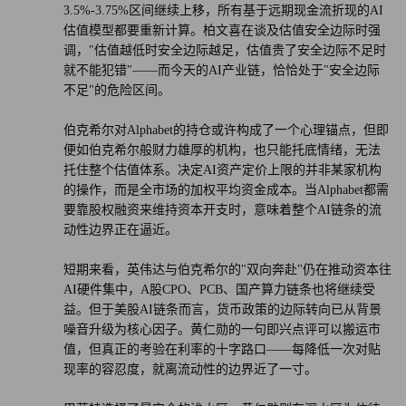
3.5%-3.75%区间继续上移，所有基于远期现金流折现的AI
估值模型都要重新计算。柏文喜在谈及估值安全边际时强
调，"估值越低时安全边际越足，估值贵了安全边际不足时
就不能犯错"——而今天的AI产业链，恰恰处于"安全边际
不足"的危险区间。
伯克希尔对Alphabet的持仓或许构成了一个心理锚点，但即
便如伯克希尔般财力雄厚的机构，也只能托底情绪，无法
托住整个估值体系。决定AI资产定价上限的并非某家机构
的操作，而是全市场的加权平均资金成本。当Alphabet都需
要靠股权融资来维持资本开支时，意味着整个AI链条的流
动性边界正在逼近。
短期来看，英伟达与伯克希尔的"双向奔赴"仍在推动资本往
AI硬件集中，A股CPO、PCB、国产算力链条也将继续受
益。但于美股AI链条而言，货币政策的边际转向已从背景
噪音升级为核心因子。黄仁勋的一句即兴点评可以搬运市
值，但真正的考验在利率的十字路口——每降低一次对贴
现率的容忍度，就离流动性的边界近了一寸。