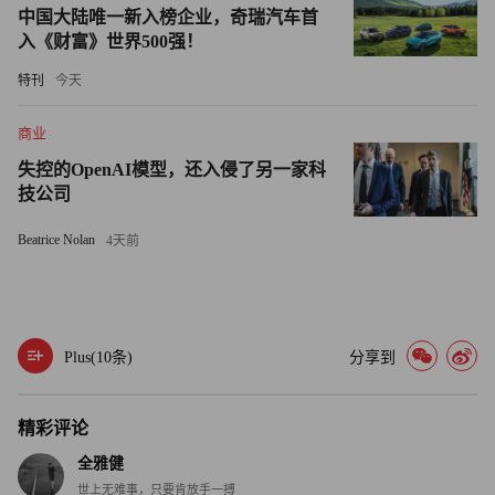
中国大陆唯一新入榜企业，奇瑞汽车首
为Alphabet股价提供了一个心理锚点。但在一个日交易量动
入《财富》世界500强！
辄数千亿美元的市场里，即便如伯克希尔般财力雄厚的机构
也只能托底情绪，无法托住整个估值体系。
特刊
今天
实际上，决定AI资产定价上限的并非某家机构的操作，而
商业
是全市场的加权平均资金成本。如果美联储将利率从当前的
失控的OpenAI模型，还入侵了另一家科
3.5%-3.75%区间继续上移，所有基于远期现金流折现的AI估
技公司
值模型都要重新计算。Alphabet可以通过提价或控费等方式
Beatrice Nolan
4天前
来对冲一部分利率风险，但那些仍在亏损中狂奔的AI应用
公司、高杠杆的光模块和PCB厂商，将面临最直接的流动性
抽离。
Plus(
10
条)
分享到
短期来看，英伟达与伯克希尔某种程度上的“双向奔赴”，仍
在推动整个资本继续往AI硬件方向集中。而A股市场也同样
精彩评论
在承受显著的资金集中效应——CPO、PCB、存储、MLCC
等出口映射板块，以及以寒武纪、海光、中芯国际为代表的
全雅健
世上无难事，只要肯放手一搏
国产算力链条，也将继续受益于全球资本开支最确定的那一