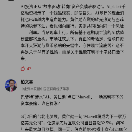
AI投资正从"故事驱动"转向"资产负债表驱动"。Alphabet千
部分。
亿融资揭示了一个残酷现实：即便巨头，AI基建的现金消
耗也已超越内生造血能力。黄仁勋点燃的硅光热潮与巴菲
但于美股AI链条而言，货币政策的边际转向无疑正在从背
特的稳健下注，看似相向而行，实则共同指向同一个风险
景噪音升级为核心因子。当Alphabet都需要靠股权融资来维
——利率。当贴现率上行，所有基于远期现金流的AI估值
持资本开支时，意味着整个AI链条对利率的敏感度已经被
模型都将重构。市场狂欢之下，真正的考验是：谁能在资
本开支狂潮与货币紧缩的夹缝中，守住现金流底线？这不
拉到最满——每降低一次对贴现率的容忍度，就离流动性的
再是关于AI有多性感，而是关于谁能在利率十字路口活下
边界近了一寸。
来。
47
黄仁勋的一句即兴点评，可以变成真金白银的市值搬运。但
真正的考验，在利率的十字路口。（财富中文网）
柏文喜
中企资本联盟中国区首席经济学家
巴菲特"涉水"AI、黄仁勋"点石"Marvell：一场高利率下的
资本豪赌，谁在裸泳？
6月2日的台北电脑展，黄仁勋一句"Marvell将成为下一家万
亿美元公司"，让这家芯片互联公司当日暴涨32.5%，创26
年来最大单日涨幅。同一天，伯克希尔·哈撒韦宣布以100亿