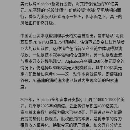
美元认购Alphabet新发行股份，将其持仓推至约300亿美
元。AI基建的"总设计师"与价值投资"老钱"罕见地相向而
行，看似为美股AI狂欢再添一把火，但水面之下，真正的
风险正在悄然升级。
中国企业资本联盟副理事长柏文喜曾指出，当市场从"消费
互联网PE"向"AI原生PS"切换时，估值范式剧变往往伴随着
巨大的认知错位。这种错位在当前AI产业链中体现得淋漓
尽致：一边是技术叙事驱动的估值飙升，另一边是现金流
与资本开支的残酷现实。Alphabet在坐拥1268亿美元现金的
情况下，仍选择以800亿美元大规模融资，其中100亿美元
定向配售给伯克希尔——这一动作本身就说明，即便强如
谷歌，AI基建的消耗速度也已超过内生现金流的积累速
度。
2026年，Alphabet全年资本开支指引上调至1800至1900亿美
元，几乎是2025年的两倍。云业务订单积压4600亿美元，
意味着未来数年的算力需求已被锁死，但建设这些产能需
要提前垫付巨额现金。股权融资的本质，是将未来的算力
租赁收入证券化，换取今天的建厂资金。柏文喜在分析类