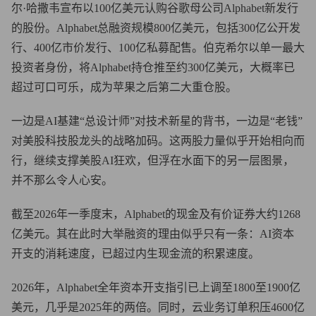
尔·哈撒韦宣布以100亿美元认购谷歌母公司Alphabet新发行
的股份。Alphabet总融资规模800亿美元，包括300亿公开发
行、400亿市价发行、100亿私募配售。伯克希尔以单一最大
投资者身份，将Alphabet持仓推至约300亿美元，大概率已
超过可口可乐，成为苹果之后第二大重仓股。
一边是AI基建“总设计师”对技术新星的背书，一边是“老钱”
对美股科技股龙头的战略加码。这两股力量似乎开始相向而
行，继续支撑美股AI狂欢，但浮在水面下的另一层图景，
并不那么令人心安。
截至2026年一季度末，Alphabet的现金及有价证券大约1268
亿美元。其在此时大举融资的理由似乎只有一条：AI资本
开支的消耗速度，已超过内生现金流的积累速度。
2026年，Alphabet全年资本开支指引已上调至1800至1900亿
美元，几乎是2025年的两倍。同时，云业务订单积压4600亿