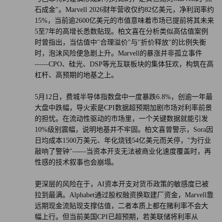
石成金"。Marvell 2026财年营收仅约82亿美元，净利润率约
15%，当前逾2600亿美元的市值意味着市场已提前将其未来
5至7年的高增长悉数贴现。柏文喜在分析类似高估值案例
时曾指出，当估值中"合理溢价"与"折价释放"的比例失衡
时，泡沫风险便急剧上升。Marvell的暴涨并非孤立事件
——CPO、硅光、DSP等光互联板块的集体狂欢，构筑在高
杠杆、高预期的地基之上。
5月12日，费城半导体指数盘中一度暴跌6.8%，创逾一年最
大盘中跌幅，导火索是CPI数据超预期加剧市场对利率前景
的担忧。在流动性驱动的市场里，一个关键数据就能引发
10%级别震幅，说明地基并不牢固。柏文喜曾警示，Sora因
日均成本1500万美元、年化烧钱54亿美元而关停，"为行业
敲响了警钟"——当资本开支无法被商业化速度覆盖时，再
性感的技术叙事也会崩塌。
更深层的风险在于，AI资本开支对货币政策的敏感度已被
拉到最满。Alphabet通过股权融资换取建厂资金，Marvell靠
远期现金流贴现支撑估值，二者本质上都在赌利率不会大
幅上行。但当前美国CPI已超预期，若美联储将利率从