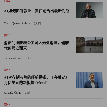
商业
而黄仁勋对Marvell的“万亿美元市值”判断，尽管点燃了市场
AI如何影响就业，黄仁勋给出最新判断
情绪，但Marvell 2026财年营收仅约82亿美元，净利润率约
15%，当前逾2600亿美元的市值意味着市场已提前将其未来
Marco Quiroz-Gutierrez
5天前
5至7年的高增长悉数贴现。这种定价对贴现率也极度敏感，
美联储一旦发出任何鹰派信号，Marvell这类远期现金流占
商业
比极高的标的将首当其冲。
消费门槛陡增令美国人无处消遣，健康
代价随之而来
CPO、硅光、DSP等光互联板块的集体暴涨，同样构筑在高
Catherina Gioino
3天前
杠杆、高预期的地基上。5月12日，费城半导体指数盘中一
度暴跌6.8%，创逾一年最大盘中跌幅，主要因为当日发布
商业
的美国CPI数据超预期（4月同比升3.8%）加剧市场对利率
AI对存储芯片的旺盛需求，正在推动3
前景的担忧。在流动性驱动的市场里，一个关键数据就能引
万亿美元的新板块“Memi”
发10%级别震幅，说明地基并不牢固。
Amanda Gerut
5天前
伯克希尔对Alphabet的持仓或许构成了一个“put”（卖出期
权），如果Alphabet股价跌下来，伯克希尔可能继续买，这
商业