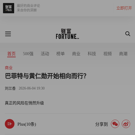
最好的商业评论
立即打开
来自你的洞察
首页
500强
活动
榜单
商业
科技
视频
商潮
商业
巴菲特与黄仁勋开始相向而行？
2026-06-04 19:30
刘兰香
真正的风险在悄然升级
Plus(
10
条)
分享到