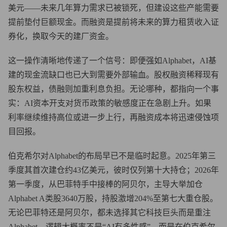
美元——未来几年算力需求已被锁死，但建设这些产能需要
提前垫付巨额现金。而融资是提前将未来的算力租赁收入证
券化，换取今天的建厂资金。
这一操作清晰地传递了一个信号：即便强如Alphabet，AI基
建的现金流缺口也已大到需要外部输血。股权融资稀释现有
股东权益，债融则加重利息负担。无论哪种，都指向一个事
实：AI资本开支对货币政策的敏感度正在急剧上升。如果
利率继续维持高位或进一步上行，再融资成本将迅速侵蚀项
目回报。
伯克希尔对Alphabet的布局早已不是临时起意。2025年第三
季度其首次建仓约43亿美元，彼时仅列第十大持仓；2026年
第一季度，从巴菲特手中接棒的阿贝尔，主导大举加仓
Alphabet A类股3640万股，持股激增204%至第七大重仓股。
无论巴菲特还是阿贝尔，都未选择其它科技巨头而是重注
Alphabet，逻辑大概率不是“AI有多性感”，而是在伯克希尔