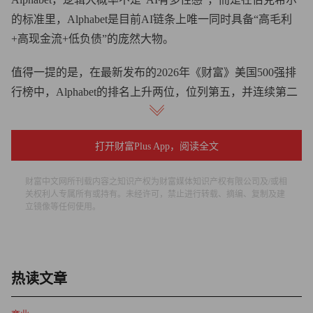
的标准里，Alphabet是目前AI链条上唯一同时具备“高毛利
+高现金流+低负债”的庞然大物。
值得一提的是，在最新发布的2026年《财富》美国500强排
行榜中，Alphabet的排名上升两位，位列第五，并连续第二
年蝉联“最赚钱公司”称号，年度利润再次突破1000亿美元大
关，以超1321亿美元的利润创下上榜企业的历史最高纪录。
打开财富Plus App，阅读全文
根据Alphabet一季度财报，其搜索广告业务的营业利润率约
财富中文网所刊载内容之知识产权为财富媒体知识产权有限公司及/或相
为94%，云业务经营利润率首破32%，12个月自由现金流尚
关权利人专属所有或持有。未经许可，禁止进行转载、摘编、复制及建
能维持在约700亿美元量级。即便将全年资本开支提升至近
立镜像等任何使用。
2000亿美元，其资产负债表仍比绝大多数AI概念股稳健得
多。与其说伯克希尔这100亿美元买的是AI故事，不如说是
买的这家公司在利率上行周期里比同行更抗跌的资产负债
热读文章
表。显然，如果说科网泡沫时巴菲特全程站在岸上，这一次
他涉了水，但也只涉到了最浅、最安全的那一段。