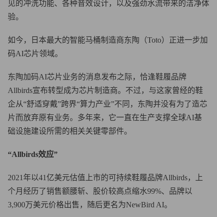
见的冲洗功能、各种音效设计，以及强劲水流带来的洁净体
验。
如今，日本最大的智能马桶制造商东陶（Toto）正进一步加
码AI芯片领域。
东陶加码AI芯片业务的消息发布之际，恰逢鞋履品牌
Allbirds宣布转型成为芯片制造商。不过，与这家曾经的鞋
企从“舒适穿戴”跨界“算力产业”不同，东陶并没有为了造芯
片而放弃原有业务。多年来，它一直在生产支撑全球AI基
础设施建设所需的相关关键零部件。
“Allbirds效应”
2021年以41亿美元估值上市的可持续鞋履品牌Allbirds，上
个月经历了销售额腰斩、股价较高点缩水99%、品牌以
3,900万美元价格出售，随后更名为NewBird AI。