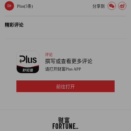
上述许多拥有“近乎垄断”地位的企业均来自日本。过去十年
Plus(
5
条)
分享到
间，日本在提升股东价值方面确实做出了诸多努力，但对于
海外投资者而言，进入日本市场依然困难重重，而且市场也
精彩评论
确实担心，这一改革进程可能出现倒退。
日本2015年出台的《公司治理准则》（Corporate Governance
Code）曾推动一系列实质性改革，包括提高股东权益回报
评论
率（ROE）、增强董事会独立性，以及逐步拆解长期存在
撰写或查看更多评论
的交叉持股体系。然而，日本企业至今仍普遍持有大量现
请打开财富Plus APP
金，其现金占总资产比例维持在16%至18%，远高于美国和
欧洲企业的水平。此外，尽管73%的投资者认为企业有必要
前往打开
重新审视资产负债表结构，但真正采取行动的企业仅占约
20%。
如今，日本《公司治理准则》正悄然修订。日本首相高市早
苗已明确表态，希望企业将账上的现金重新投入实体经济，
用于提高工资和扩大资本支出，而非通过股票回购和派发股