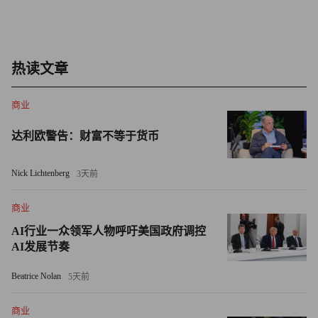
而与Allbirds不同的是，东陶并不是通过改名来拥抱AI热
潮。事实上，这家公司生产半导体相关零部件的历史已有40
年之久。
热读文章
AI芯片供应链
商业
AI芯片供应链中，藏着大量鲜为人知的零部件和材料制造
达利欧警告：财富不等于货币
商。许多企业原本深耕完全不同的行业，却凭借长期积累的
技术优势，逐渐成为半导体产业链中不可或缺的一环。正如
Nick Lichtenberg
3天前
《财富》杂志此前所言，芯片供应链“充斥着各种近乎垄断
商业
的企业”。
AI行业一众领军人物呼吁美国政府调控
以味之素（Ajinomoto）为例。这家以生产味精闻名的企业
AI发展节奏
在20世纪70年代发现，其鲜味调味料生产过程中的副产品具
Beatrice Nolan
5天前
有优异的电子材料特性。到1999年，其研发的味之素积层膜
（ABF）已成为处理器封装中的标准绝缘基板材料，至今仍
商业