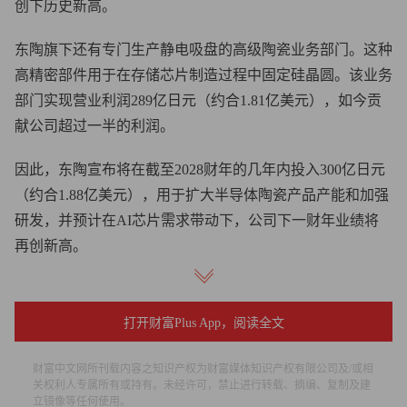
创下历史新高。
东陶旗下还有专门生产静电吸盘的高级陶瓷业务部门。这种
高精密部件用于在存储芯片制造过程中固定硅晶圆。该业务
部门实现营业利润289亿日元（约合1.81亿美元），如今贡
献公司超过一半的利润。
因此，东陶宣布将在截至2028财年的几年内投入300亿日元
（约合1.88亿美元），用于扩大半导体陶瓷产品产能和加强
研发，并预计在AI芯片需求带动下，公司下一财年业绩将
再创新高。
今年2月入股东陶的伦敦激进投资机构Palliser Capital将其称
为“AI存储芯片产业链中最被低估、最容易被忽视的受益企
打开财富Plus App，阅读全文
业”。该机构认为，东陶的陶瓷业务是长期受益于AI基础设
施建设的投资标的，未来数年有望保持30%以上的年增长
财富中文网所刊载内容之知识产权为财富媒体知识产权有限公司及/或相
关权利人专属所有或持有。未经许可，禁止进行转载、摘编、复制及建
率。
立镜像等任何使用。