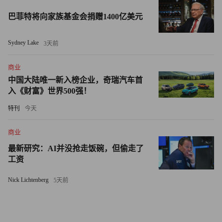
牢牢占据市场主导地位。
巴菲特将向家族基金会捐赠1400亿美元
再比如雷泰光电（Lasertec）。这家公司在极紫外光
（EUV）光罩检测设备市场的全球占有率超过90%。没有这
Sydney Lake
3天前
类设备，台积电（TSMC）、三星电子（Samsung
商业
Electronics）和英特尔（Intel）等芯片巨头便无法生产7纳米
中国大陆唯一新入榜企业，奇瑞汽车首
及以下先进制程的AI芯片。与此同时，最初从事印刷设备
入《财富》世界500强！
业务的SCREEN Holdings，如今已成为全球领先的晶圆清洗
特刊
今天
设备制造商。
商业
而这还只是日本的情况。韩国同样拥有完善的半导体产业生
态，例如专注于后道封装设备的韩美半导体（Hanmi
最新研究：AI并没抢走饭碗，但偷走了
工资
Semiconductor）等企业；中国则正大力推进成熟制程晶圆制
造和半导体级材料的本土产能建设。
Nick Lichtenberg
5天前
以投资者利益为代价提升股东价值？