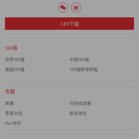
息回馈股东。（财富中文网）
译者：刘进龙
APP下载
审校：汪皓
500强
世界500强
中国500强
美国500强
500强榜单申报
专题
商潮
可持续发展
零度对话
新全球化
Plus专栏