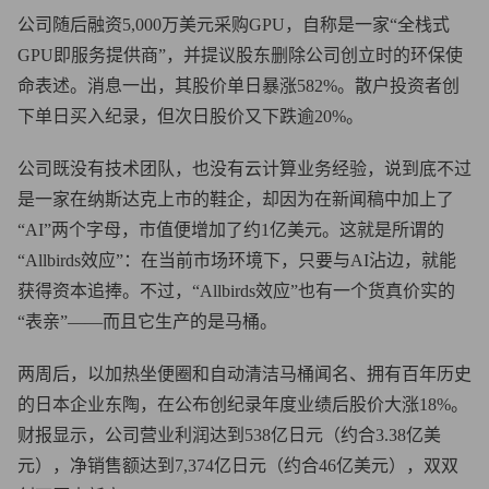
公司随后融资5,000万美元采购GPU，自称是一家“全栈式
GPU即服务提供商”，并提议股东删除公司创立时的环保使
命表述。消息一出，其股价单日暴涨582%。散户投资者创
下单日买入纪录，但次日股价又下跌逾20%。
公司既没有技术团队，也没有云计算业务经验，说到底不过
是一家在纳斯达克上市的鞋企，却因为在新闻稿中加上了
“AI”两个字母，市值便增加了约1亿美元。这就是所谓的
“Allbirds效应”：在当前市场环境下，只要与AI沾边，就能
获得资本追捧。不过，“Allbirds效应”也有一个货真价实的
“表亲”——而且它生产的是马桶。
两周后，以加热坐便圈和自动清洁马桶闻名、拥有百年历史
的日本企业东陶，在公布创纪录年度业绩后股价大涨18%。
财报显示，公司营业利润达到538亿日元（约合3.38亿美
元），净销售额达到7,374亿日元（约合46亿美元），双双