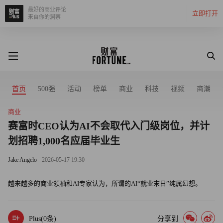
最好的商业评论
立即打开
来自你的洞察
首页
500强
活动
榜单
商业
科技
视频
商潮
商业
赛富时CEO认为AI不会取代入门级岗位，并计
划招聘1,000名应届毕业生
Jake Angelo
2026-05-17 19:30
越来越多的商业领袖和AI专家认为，所谓的AI“就业末日”纯属幻想。
Plus(
0
条)
分享到