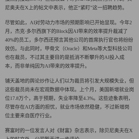
尼奥夫在X上的帖文中表示，他正“紧盯”这一招聘趋势。
尽管如此，AI对劳动力市场的预期影响已开始显现。今年2
月，杰克·多尔西旗下的Block因AI带来的效率提升裁减了
40%的员工，多尔西还预言其他公司的首席执行官也将纷纷
效仿。与此同时，甲骨文（Oracle）和Meta等大型科技公司
也在裁员，不过其主要目的是抵消不断攀升的AI投入成
本，而非单纯因为AI带来的效率提升。
铺天盖地的舆论炒作让人们以为裁员将引发大规模失业，但
这些裁员尚未在宏观数据中体现。上个月，美国新增就业岗
位17.8万个，高于预期，失业率降至4.3%。这些迹象表明，
尽管存在AI方面的担忧，就业市场依然稳健，不过新增岗
位主要来自医疗行业。
赛富时的一位发言人对《财富》杂志表示，除贝尼奥夫在X