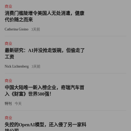
商业
括信息服务、工程和专业服务等。Anthropic近期的一项研究
消费门槛陡增令美国人无处消遣，健康
指出，AI在理论上已经能够将这些行业中大多数岗位所涉
代价随之而来
及的任务自动化。但根据NACE的调查，仅有11.4%的雇主
Catherina Gioino
3天前
表示计划减少招聘，而在这些企业中，只有不到16%将AI列
为减少招聘的原因。
商业
最新研究：AI并没抢走饭碗，但偷走了
这轮招聘扩张，与赛富时今年2月的裁员形成对比。据商业
工资
内幕援引知情人士消息及部分受影响员工在LinkedIn上的发
Nick Lichtenberg
3天前
文报道，这家SaaS巨头当时裁减了不到1,000个岗位。受影
响的岗位包括市场营销、项目管理、数据分析，以及与
商业
Agentforce相关的职位——而贝尼奥夫在X上的帖文中表
中国大陆唯一新入榜企业，奇瑞汽车首
入《财富》世界500强！
示，Agentforce正是目前继续增加人手的AI产品之一。去年8
月，贝尼奥夫还在一次采访中透露，赛富时已将客户支持团
特刊
今天
队从9,000人缩减至5,000人。
商业
失控的OpenAI模型，还入侵了另一家科
就在赛富时计划扩大应届毕业生和实习生招聘之际，诸如英