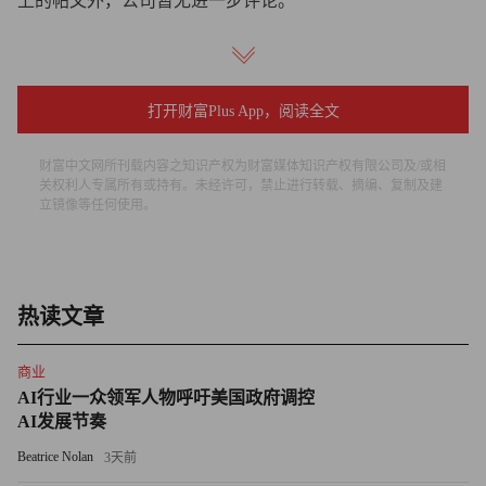
上的帖文外，公司暂无进一步评论。
为何一些公司在AI自动化加速时仍在扩大招聘
在一些科技公司因AI提效或回笼现金流而裁减岗位时，也
打开财富Plus App，阅读全文
有公司在扩大招聘。今年2月，IBM宣布将入门级岗位招聘
规模扩大两倍，包括软件开发等受AI冲击较大的领域，押
财富中文网所刊载内容之知识产权为财富媒体知识产权有限公司及/或相
关权利人专属所有或持有。未经许可，禁止进行转载、摘编、复制及建
注在AI应用尚存局限的背景下，这些新员工将为公司带来
立镜像等任何使用。
长期增长。
IBM首席人力资源官尼克尔·拉莫罗在接受采访时表示：“未
来三到五年里，最成功的公司将是那些在当前环境下加大入
热读文章
门级岗位招聘力度的公司。”
商业
美国大学与雇主协会（National Association of Colleges and
AI行业一众领军人物呼吁美国政府调控
Employers，NACE）的一份最新报告显示，雇主计划将
AI发展节奏
2026届毕业生的招聘规模提高5.6%。计划扩大招聘的许多
Beatrice Nolan
3天前
行业，恰恰是被认为最容易受到AI自动化冲击的行业，包