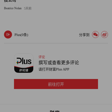
技公司
伟达（Nvidia）首席执行官黄仁勋等商业领袖则认为，AI并
Beatrice Nolan
5天前
不会真正取代人类员工。相反，大量AI智能体将与员工协
同工作，在不减少员工数量的情况下提升生产力。
黄仁勋表示：“10年后，我们希望拥有7.5万名员工——规模
尽可能精简，但又足以支撑业务需要。他们会非常忙碌。这
Plus(
0
条)
分享到
7.5万名员工将与750万个AI智能体协同工作。”
贝尼奥夫近日在接受TBPN采访时表示，得益于公司AI智能
评论
体的强大能力，他在2026财年不会增加软件开发人员或客服
撰写或查看更多评论
人员的招聘，但由于需求旺盛，对销售人员的招聘反而会加
请打开财富Plus APP
大力度。
前往打开
他表示：“我们需要更大的承载能力，因为需求比以往任何
时候都更强劲。” （财富中文网）
译者：刘进龙