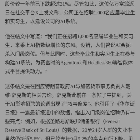
股价较一年前已下跌超过31%。尽管如此，这位亿万富翁近
日在社交平台X上发文称，公司正在招聘1,000名应届毕业生
和实习生，以建设公司的AI系统。
他在帖文中写道：“我们正在招聘1,000名应届毕业生和实习
生，来乘上AI指数级增长的东风。没错，人们曾说AI会扼
杀入门级岗位。但与此同时，这些毕业生和实习生正在参与
构建AI系统，为赛富时的Agentforce和Headless360等智能体
式平台提供动力。”
这条帖文是在回应特朗普政府AI与加密货币事务负责人戴
维·萨克斯的相关言论。萨克斯此前在一条帖子中提到，关
于AI影响招聘的论调出现了“叙事偏差”。他引用了《华尔街
日报》一篇最新报道中的数据，指出入门级岗位招聘仍有一
些亮点：例如，根据圣路易斯联邦储备银行（Federal
Reserve Bank of St. Louis）的数据，20至24岁人群的失业率
虽然仍接近5.6%，但已较去年9月9.2%的高点有所下降。贝