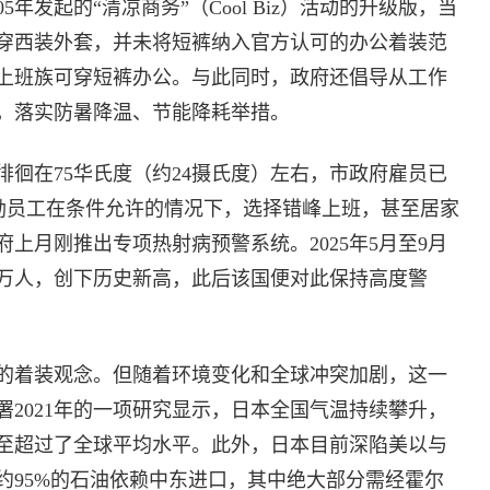
年发起的“清凉商务”（Cool Biz）活动的升级版，当
穿西装外套，并未将短裤纳入官方认可的办公着装范
上班族可穿短裤办公。与此同时，政府还倡导从工作
，落实防暑降温、节能降耗举措。
徊在75华氏度（约24摄氏度）左右，市政府雇员已
励员工在条件允许的情况下，选择错峰上班，甚至居家
上月刚推出专项热射病预警系统。2025年5月至9月
0万人，创下历史新高，此后该国便对此保持高度警
的着装观念。但随着环境变化和全球冲突加剧，这一
2021年的一项研究显示，日本全国气温持续攀升，
幅度甚至超过了全球平均水平。此外，日本目前深陷美以与
约95%的石油依赖中东进口，其中绝大部分需经霍尔