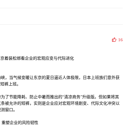
16
东京着装松绑看企业的宏观应变与代际进化
海峡，当气候变暖让东京的夏日逼近人体极限，日本上班族们意外获
穿短裤上班。
为了节能降耗、防止中暑而推出的“清凉商务”升级版。但如果将其
这条被允许的短裤，实则是企业应对宏观环境剧变、代际文化冲突以
观测窗口。
”：重塑企业的风险韧性