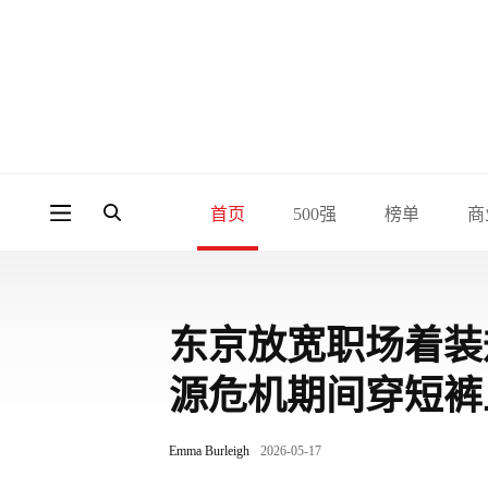
首页
500强
榜单
商
东京放宽职场着装
源危机期间穿短裤
Emma Burleigh
2026-05-17