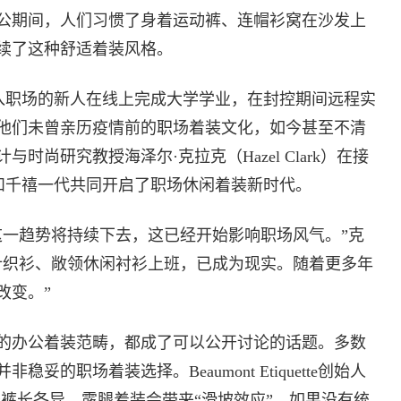
公期间，人们习惯了身着运动裤、连帽衫窝在沙发上
续了这种舒适着装风格。
入职场的新人在线上完成大学学业，在封控期间远程实
他们未曾亲历疫情前的职场着装文化，如今甚至不清
尚研究教授海泽尔·克拉克（Hazel Clark）在接
和千禧一代共同开启了职场休闲着装新时代。
这一趋势将持续下去，这已经开始影响职场风气。”克
领针织衫、敞领休闲衬衫上班，已成为现实。随着更多年
改变。”
的办公着装范畴，都成了可以公开讨论的话题。多数
的职场着装选择。Beaumont Etiquette创始人
裤长各异，露腿着装会带来“滑坡效应”。如果没有统