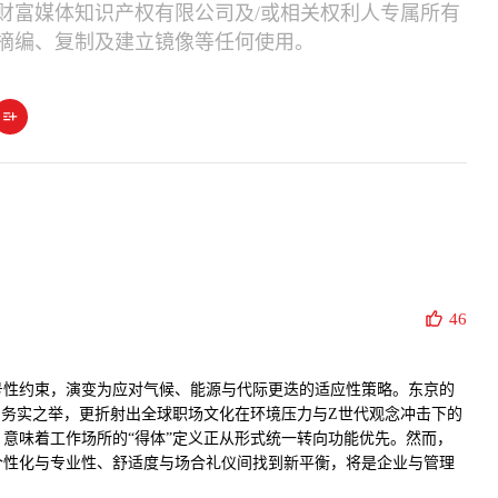
财富媒体知识产权有限公司及/或相关权利人专属所有
摘编、复制及建立镜像等任何使用。
46
号性约束，演变为应对气候、能源与代际更迭的适应性策略。东京的
的务实之举，更折射出全球职场文化在环境压力与Z世代观念冲击下的
意味着工作场所的“得体”定义正从形式统一转向功能优先。然而，
个性化与专业性、舒适度与场合礼仪间找到新平衡，将是企业与管理