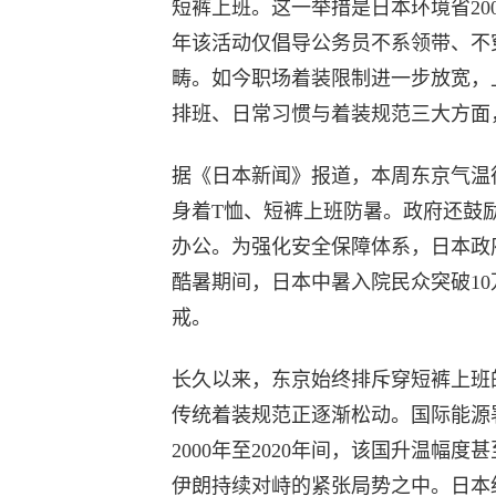
短裤上班。这一举措是日本环境省2005
年该活动仅倡导公务员不系领带、不
畴。如今职场着装限制进一步放宽，
排班、日常习惯与着装规范三大方面
据《日本新闻》报道，本周东京气温徘
身着T恤、短裤上班防暑。政府还鼓
办公。为强化安全保障体系，日本政府
酷暑期间，日本中暑入院民众突破1
戒。
长久以来，东京始终排斥穿短裤上班
传统着装规范正逐渐松动。国际能源署
2000年至2020年间，该国升温
伊朗持续对峙的紧张局势之中。日本