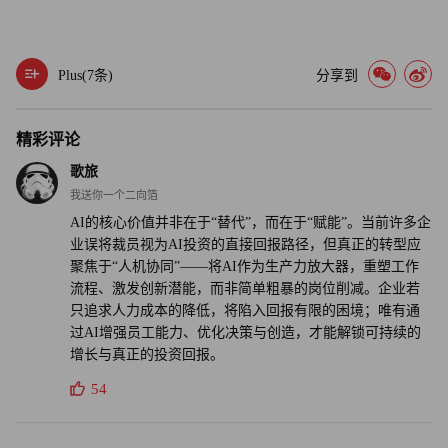
出于其他潜在动机，这种做法被称为“AI洗白”。OpenAI首
席执行官萨姆·奥尔特曼（Sam Altman）在2月的一次采访中
就提到了这一现象。
Plus(
7
条)
分享到
“我不清楚确切的比例，但确实存在‘AI洗白’现象——人们
精彩评论
将本就计划实施的裁员归咎于人工智能，当然也确实存在人
歌旅
工智能替代不同类型岗位的情况。”他说。
我送你一个二向箔
AI的核心价值并非在于“替代”，而在于“赋能”。当前许多企
但普瓦特万表示，数据表明，即便这些裁员与人工智能相
业误将裁员视为AI投资的直接回报路径，但真正的转型应
关，也更像是企业在试水人工智能，而非启动结构性重组。
聚焦于“人机协同”——将AI作为生产力放大器，重塑工作
流程、激发创新潜能，而非简单粗暴的岗位削减。企业若
“在我们看来，大多数企业只是开展了小范围的一次性尝
只追求人力成本的降低，将陷入回报有限的困境；唯有通
试，”她表示，“这种做法根本无法让企业从人工智能投资中
过AI增强员工能力、优化决策与创造，才能解锁可持续的
增长与真正的投资回报。
获得足额回报。”（财富中文网）
54
译者：中慧言-王芳