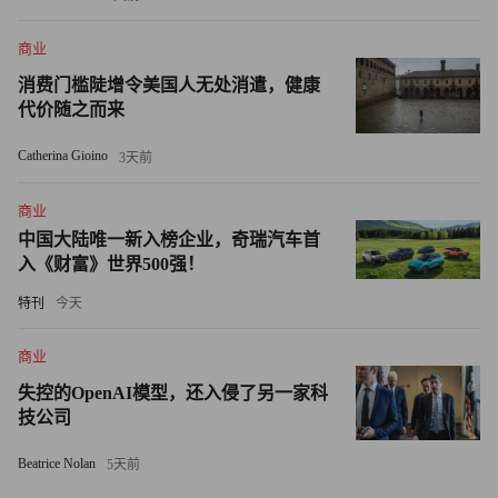
率，并援引了杰文斯悖论，但同时警告称，人工智能的发展
速度比以往任何技术都快，因此可能带来不同的结果。
商业
消费门槛陡增令美国人无处消遣，健康
“当给系统施加的负荷超出其常规极限时，就可能引发异常
代价随之而来
行为，并造成颠覆性冲击。”他说道。
Catherina Gioino
3天前
至少在硅谷，将裁员归因于人工智能已成为常态。再就业服
商业
务公司Challenger, Gray and Christmas发现，3月和4月，人工
中国大陆唯一新入榜企业，奇瑞汽车首
智能已成为裁员的首要原因，全年人工智能相关裁员人数已
入《财富》世界500强！
达49135人，几乎与该公司2025年报告的人工智能相关裁员
特刊
今天
总数持平。
商业
然而，人工智能创新并非此轮裁员的唯一原因。对于那些将
大量预算投入人工智能基础设施建设的超大规模企业而言，
失控的OpenAI模型，还入侵了另一家科
技公司
为支撑巨额人工智能投入而裁员已成为行业趋势。因此，微
软和Meta等公司表示，需通过精简人员盘活现金流。此外，
Beatrice Nolan
5天前
还有一种可能：许多打着人工智能旗号的裁员，实际上可能