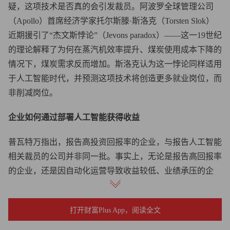
疑，这项技术是否真的会引发裁员。阿波罗全球管理公司
（Apollo）首席经济学家托尔斯滕·斯洛克（Torsten Slok）
近期援引了“杰文斯悖论”（Jevons paradox）——这一19世纪
的理论解释了为何在蒸汽机效率提升、煤炭使用成本下降的
情况下，煤炭需求反而增加。斯洛克认为这一悖论同样适用
于人工智能时代，并预测这项技术将创造更多就业岗位，而
非削减岗位。
企业如何通过部署人工智能获得收益
普瓦特万指出，报告高投资回报率的企业，与报告人工智能
相关裁员的公司并非同一批。事实上，无论是报告高回报率
的企业，还是因自动化运营导致收益较低、业绩承压的企
业，其裁员率几乎持平。
“裁员并不会创造价值，”她在谈及裁员时表示，“也绝非提
打开财富Plus App，阅读全文
升生产力的有效途径。”