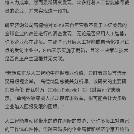
缩人力成本。然而最新研究发现，众多打着人工智能旗号裁
员的企业，并未实现这一预期。
研究咨询公司高德纳对350位来自年营收不低于10亿美元的
全球企业的高管进行的调查发现，无论是否采用人工智能，
许多企业都在裁员。在那些已开展人工智能或自动化技术试
点的受访企业中，80%表示实施了裁员，且这一决策与技术
是否真正产生回报并无关联。
“若想真正从人工智能中挖掘商业价值，只盯着裁员节流无
疑是短视之举，”高德纳副总裁兼分析师、该研究的主要研
究员海伦·普瓦特万（Helen Poitevin）对《财富》杂志表
示，“单纯依靠缩减人员规模谋求效益，很可能会让大多数
企业陷入回报受限的困境。”
人工智能自动化带来的迫在眉睫的威胁，让许多员工对自己
的工作忧心忡忡。但越来越多的企业高管和经济学家开始质