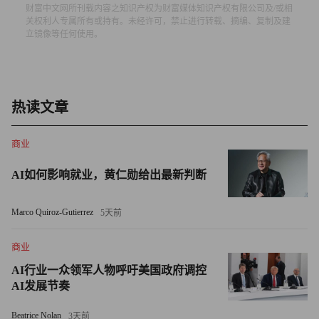
财富中文网所刊载内容之知识产权为财富媒体知识产权有限公司及/或相
关权利人专属所有或持有。未经许可，禁止进行转载、摘编、复制及建
相反，研究发现收益最高的企业是那些将人工智能作为“员
立镜像等任何使用。
工赋能”工具的企业，它们部署这项技术是为了提升员工的
生产力，而非直接取代员工。
人工智能相关裁员现状
热读文章
如今，全球企业高管在人工智能应用上的分歧日益加深。在
商业
高德纳另一项针对首席执行官及其他企业高管的调查中，约
三分之一的受访者表示，他们期望自主人工智能辅助人类做
AI如何影响就业，黄仁勋给出最新判断
决策，而非独立做出决策；另有27%的高管表示，他们期望
Marco Quiroz-Gutierrez
人工智能实现完全自主决策，仅需人类少量介入或完全无需
5天前
人类参与。
商业
Anthropic首席执行官达里奥·阿莫迪（Dario Amodei）最近收
AI行业一众领军人物呼吁美国政府调控
AI发展节奏
回了他去年关于人工智能将淘汰半数白领入门级岗位的争议
性言论。他转而表示，人工智能能赋能员工、提升工作效
Beatrice Nolan
3天前