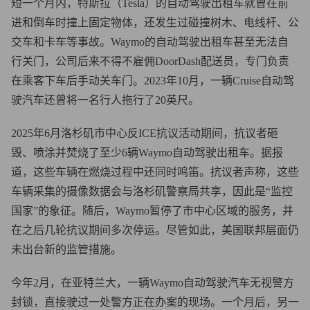
短一个月内，特斯拉（Tesla）的自动驾驶出租车就曾在前
进和倒车时撞上固定物体，还发生过碰撞树木、电线杆、公
交车和卡车等事故。Waymo的自动驾驶出租车甚至无法自
行关门，公司后来不得不雇佣DoorDash配送员，专门负责
在乘客下车后手动关车门。2023年10月，一辆Cruise自动驾
驶汽车还曾将一名行人拖行了20英尺。
2025年6月洛杉矶市中心反ICE抗议活动期间，抗议者砸
毁、喷涂并焚烧了至少6辆Waymo自动驾驶出租车。据报
道，这些车辆在燃烧过程中还同时鸣笛。抗议者声称，这些
车辆采集的摄像数据会与洛杉矶警察局共享，因此是“监控
国家”的象征。随后，Waymo暂停了市中心区域的服务，并
在之后几轮抗议期间多次停运。尽管如此，美国联邦层面仍
未出台新的监管措施。
今年2月，在亚特兰大，一辆Waymo自动驾驶汽车无视警方
封锁，直接驶过一处警方正在办案的现场。一个月后，另一