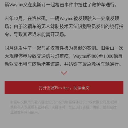
辆Waymo又在奥斯汀一起枪击事件中挡住了救护车通行。
去年12月，在洛杉矶，一辆Waymo被发现驶入一处案发现
场；由于这辆车的无人驾驶技术无法识别警员发出的绕行指
令，导致其迟迟未能离开现场。
同月还发生了一起与武汉事件极为类似的案例。旧金山一次
大规模停电导致交通信号灯瘫痪，Waymo约800至1,000辆自
动驾驶出租车随后堵塞道路，并妨碍了紧急救援车辆通行。
在3月2日举行的针对停电期间车队表现的听证会上，旧金山
市应急管理局执行主任玛丽·埃伦·卡罗尔表达了强烈不满。
打开财富Plus App，阅读全文
卡罗尔表示：“现在的情况是：我们的公共安全人员和应急
救援人员不得不亲自动手去挪动这些自动驾驶出租车。某种
财富中文网所刊载内容之知识产权为财富媒体知识产权有限公司及/或相
关权利人专属所有或持有。未经许可，禁止进行转载、摘编、复制及建
程度上，他们已经成了这些车辆默认的道路救援人员，我们
立镜像等任何使用。
认为这种状况根本不可持续。”