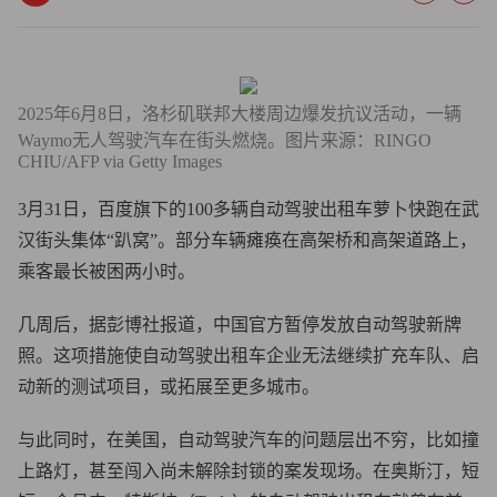
2025年6月8日，洛杉矶联邦大楼周边爆发抗议活动，一辆
Waymo无人驾驶汽车在街头燃烧。图片来源：RINGO
CHIU/AFP via Getty Images
3月31日，百度旗下的100多辆自动驾驶出租车萝卜快跑在武
汉街头集体“趴窝”。部分车辆瘫痪在高架桥和高架道路上，
乘客最长被困两小时。
几周后，据彭博社报道，中国官方暂停发放自动驾驶新牌
照。这项措施使自动驾驶出租车企业无法继续扩充车队、启
动新的测试项目，或拓展至更多城市。
与此同时，在美国，自动驾驶汽车的问题层出不穷，比如撞
上路灯，甚至闯入尚未解除封锁的案发现场。在奥斯汀，短