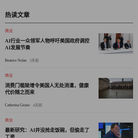
此后，Waymo已向这些车辆推送软件更新，但美国联邦层
面至今仍未出台相关监管措施。
热读文章
各州正设法减少车辆上路
商业
AI行业一众领军人物呼吁美国政府调控
美国目前尚未出台联邦层面的自动驾驶汽车安全法案。由众
AI发展节奏
议院两党议员共同提出的《2026年自动驾驶法案》（The
SELF DRIVE Act of 2026）原本有望成为美国首部相关法
Beatrice Nolan
3天前
律，但目前仍停留在草案阶段。该法案此前在2017年和2021
商业
年推出的版本，最终都未获通过。
消费门槛陡增令美国人无处消遣，健康
在联邦监管停滞不前之际，美国各州层面另一股趋势正在升
代价随之而来
温：通过立法减少民众驾车出行。布鲁金斯学会
Catherina Gioino
4天前
（Brookings Institution）研究发现，加利福尼亚州、明尼苏
达州、科罗拉多州和俄勒冈州如今已出台法律，要求交通部
商业
门控制车辆行驶里程。科罗拉多州已将原计划用于扩建高速
最新研究：AI并没抢走饭碗，但偷走了
公路的9亿美元资金，转投向快速公交系统建设。马里兰
工资