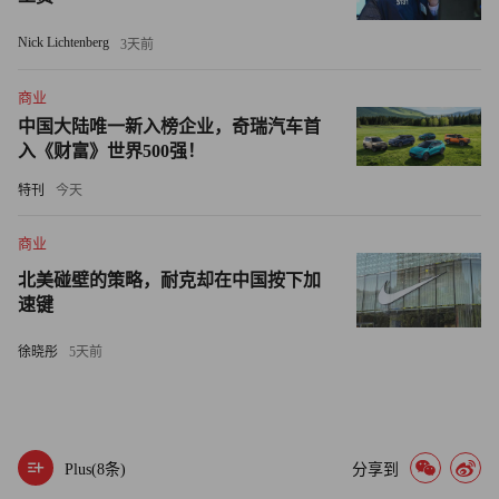
州、纽约州、新泽西州和马萨诸塞州也在考虑于2026年推进
Nick Lichtenberg
3天前
类似法案。
商业
外界普遍认为，大规模部署自动驾驶汽车反而可能进一步增
中国大陆唯一新入榜企业，奇瑞汽车首
加道路行驶总里程：空载的自动驾驶出租车会在接单间隙不
入《财富》世界500强！
断巡游，通勤者可能选择更长距离出行，而货运卡车则能够
特刊
今天
全天候运行。
商业
不过，中国自动驾驶出租车初创公司文远知行（WeRide）
北美碰壁的策略，耐克却在中国按下加
创始人兼首席执行官韩旭在利雅得举行的《财富》全球论坛
速键
（Fortune Global Forum）上表示，自动驾驶汽车或许永远无
法做到100%安全，但未来10年内，其安全性有望达到人类
徐晓彤
5天前
驾驶员的10倍。（财富中文网）
译者：刘进龙
Plus(
8
条)
分享到
审校：汪皓