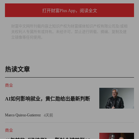
足联主席詹尼·因凡蒂诺表达关切；球迷组织已将抗议升级
为正式法律诉讼；纽约市市长佐赫兰·马姆达尼甚至在竞选
打开财富Plus App，阅读全文
期间将“门票价格的可负担性”纳入其竞选纲领。
财富中文网所刊载内容之知识产权为财富媒体知识产权有限公司及/或相
关权利人专属所有或持有。未经许可，禁止进行转载、摘编、复制及建
福特汉姆大学（Fordham University）商学院法律与伦理学教
立镜像等任何使用。
授、体育商业项目负责人马克·康拉德近期在接受《财富》
杂志采访时表示：“许多人原本认为这将是一场极具标志性
且圆满成功的盛会，但现在多重不利因素正在浮现。”
热读文章
交通与门票价格双双飙升
商业
门票价格毫无下降迹象。本届世界杯首次引入动态定价机
制，相关数据触目惊心。尽管在舆论压力下，国际足联曾限
AI如何影响就业，黄仁勋给出最新判断
时推出60美元的低价票，但小组赛门票价格已超过4,000美
元，决赛的最高票价更是突破了1万美元。
Marco Quiroz-Gutierrez
4天前
纽约—新泽西世界杯组委会向《财富》杂志表示，截至发稿
商业
时，比赛日的交通费率尚未最终确定。新泽西交通公司也给