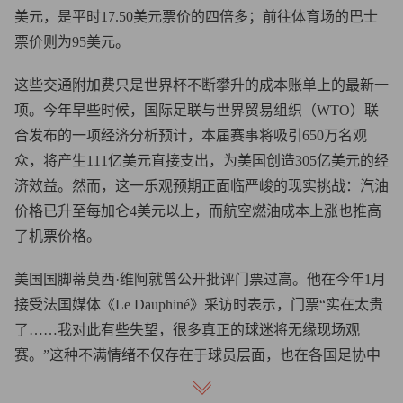
美元，是平时17.50美元票价的四倍多；前往体育场的巴士
票价则为95美元。
这些交通附加费只是世界杯不断攀升的成本账单上的最新一
项。今年早些时候，国际足联与世界贸易组织（WTO）联
合发布的一项经济分析预计，本届赛事将吸引650万名观
众，将产生111亿美元直接支出，为美国创造305亿美元的经
济效益。然而，这一乐观预期正面临严峻的现实挑战：汽油
价格已升至每加仑4美元以上，而航空燃油成本上涨也推高
了机票价格。
美国国脚蒂莫西·维阿就曾公开批评门票过高。他在今年1月
接受法国媒体《Le Dauphiné》采访时表示，门票“实在太贵
了……我对此有些失望，很多真正的球迷将无缘现场观
赛。”这种不满情绪不仅存在于球员层面，也在各国足协中
得到了共鸣。据报道，法国、西班牙和英格兰已直接向国际