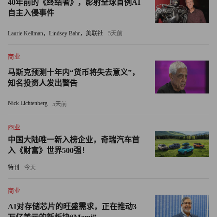
40年前的《终结者》，影射全球首例AI
出类似回应，并补充称：“正如州长明确指出的，八场比赛
自主入侵事件
产生的相关成本不会由日常通勤乘客承担。”
Laurie Kellman，Lindsey Bahr，美联社
5天前
就在《The Athletic》的报道发表前一天，新泽西州州长米奇
商业
·谢里尔还表示决心控制票价水平。她说道：“约两个月前上
马斯克预测十年内“货币将失去意义”，
任后，我便立即着手推进世界杯相关工作。我特别关注的一
知名投资人发出警告
点是，不能让新泽西的纳税人和通勤者为世界杯观赛人群的
出行买单。”
Nick Lichtenberg
5天前
大都会人寿体育场将承办8场世界杯比赛，其中包括7月19日
商业
中国大陆唯一新入榜企业，奇瑞汽车首
的决赛。由于场馆停车位有限——国际足联官方合作停车平
入《财富》世界500强！
台JustPark目前仅提供少量车位，单价高达225美元——对于
从纽约市出发的多数球迷来说，火车和网约车几乎是仅有的
特刊
今天
选择。
商业
今年3月，美国联邦交通管理局（Federal Transit
AI对存储芯片的旺盛需求，正在推动3