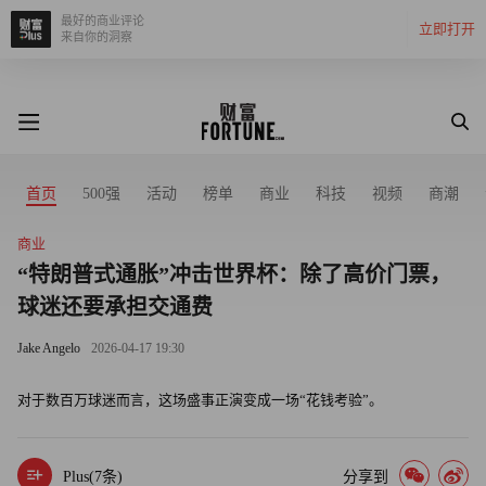
最好的商业评论
立即打开
来自你的洞察
首页
500强
活动
榜单
商业
科技
视频
商潮
商业
“特朗普式通胀”冲击世界杯：除了高价门票，
球迷还要承担交通费
Jake Angelo
2026-04-17 19:30
对于数百万球迷而言，这场盛事正演变成一场“花钱考验”。
Plus(
7
条)
分享到