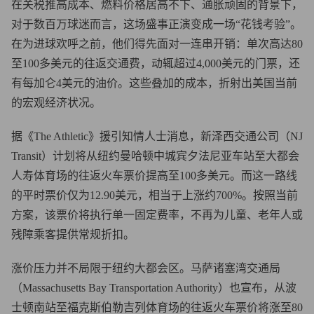
在关税推高成本、燃料价格居高不下、通胀顽固的背景下，
对于数百万球迷而言，这场盛事正演变成一场“花钱考验”。
在为进球欢呼之前，他们得先面对一连串开销：单次高达80
至100多美元的往返交通费，动辄超过4,000美元的门票，还
有每加仑4美元的油价。这些叠加的成本，折射出美国当前
的宏观经济状况。
据《The Athletic》援引知情人士消息，新泽西交通公司（NJ
Transit）计划将从纽约曼哈顿中城宾夕法尼亚车站至大都会
人寿体育场的往返火车票价提高至100多美元。而这一路线
的平时票价仅为12.90美元，相当于上涨约700%。按照当前
方案，该票价将执行单一固定费率，不再为儿童、老年人或
残障乘客提供常规折扣。
涨价压力并不局限于纽约大都会区。马萨诸塞湾交通局
（Massachusetts Bay Transportation Authority）也宣布，从波
士顿南站至福克斯伯勒吉列体育场的往返火车票价将涨至80