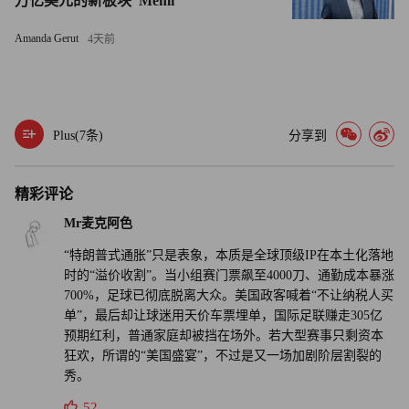
万亿美元的新板块“Memi”
Administration）宣布向11个主办城市提供总计1亿美元的交
通改善补助，这些资金可用于增加公交运力、提供残障人士
Amanda Gerut
4天前
出行支持以及开设快速接驳线路。
但账面压力依然不小。仅新泽西交通公司就预计，其世界杯
期间的运营成本将达到4,800万美元，几乎占到全部联邦补
Plus(
7
条)
分享到
助资金的一半。在谁来填补这一缺口尚无明确答案的情况
下，最终可能还是球迷用一张张昂贵的车票来埋单。（财富
精彩评论
中文网）
Mr麦克阿色
译者：刘进龙
“特朗普式通胀”只是表象，本质是全球顶级IP在本土化落地
时的“溢价收割”。当小组赛门票飙至4000刀、通勤成本暴涨
审校：汪皓
700%，足球已彻底脱离大众。美国政客喊着“不让纳税人买
单”，最后却让球迷用天价车票埋单，国际足联赚走305亿
预期红利，普通家庭却被挡在场外。若大型赛事只剩资本
狂欢，所谓的“美国盛宴”，不过是又一场加剧阶层割裂的
秀。
52