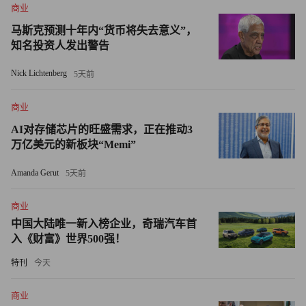
商业
执行不力。
马斯克预测十年内“货币将失去意义”，
尽管一些公司正争相部署AI智能体，但麻省理工学院
知名投资人发出警告
（MIT）去年发布的一份报告指出，企业95%的生成式人工
Nick Lichtenberg
5天前
智能试点项目宣告失败，原因并非技术质量不达标，而是工
具与组织之间存在学习鸿沟。
商业
AI对存储芯片的旺盛需求，正在推动3
尽管一些员工在消极抵触，研究人员发现，那些主动将人工
万亿美元的新板块“Memi”
智能融入工作流程的员工正脱颖而出。Workplace
Intelligence管理合伙人丹·肖贝尔（Dan Schawbel）表示，与
Amanda Gerut
5天前
迟迟不愿接纳人工智能的员工相比，那些熟练运用生成式人
商业
工智能的“超级用户”更易凭借工作表现获得回报。
中国大陆唯一新入榜企业，奇瑞汽车首
入《财富》世界500强！
肖贝尔在声明中称：“与迟迟未接纳这些工具的员工相比，
我们调查的超级用户在过去一年中获得晋升和加薪的可能性
特刊
今天
高出约3倍。超级用户每周可借助人工智能工具节省近9小时
商业
工作时间，是迟迟未接纳人工智能员工报告的节省时长（2