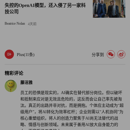
小时）的4.5倍。”
失控的OpenAI模型，还入侵了另一家科
技公司
Writer与Workplace Intelligence的这份报告显示，77%的高管
Beatrice Nolan
4天前
表示，随着管理层致力于借助人工智能引领公司走向未来，
那些不愿熟练掌握人工智能技能的员工将不再被纳入晋升或
领导岗位的考察范围。此外，69%的高管正计划开展与人工
智能相关的裁员。不过，Writer首席执行官兼联合创始人梅·
Plus(
11
条)
分享到
哈比卜（May Habib）指出，最成功的企业并非依赖裁员，
而是通过优化布局，实现代理式人工智能与人类能力的高效
精彩评论
协同。
藤洁雅
哈比卜在声明中表示：“那些以人机协作为核心彻底重塑运
员工的恐惧是现实的，AI确实在替代部分岗位。但以破坏
营模式的企业管理者，正以竞争对手无法复制的方式不断积
和抵制来应对是无效且危险的，这反而会让自己率先被淘
汰。真正的出路并非对抗，而是拥抱。个体应主动成为“超
累自身优势。”（财富中文网）
级用户”，将AI转化为效率杠杆；企业则需以“人机协同”为
核心重塑组织，将人的创造力聚焦于AI尚无法替代的战
译者：中慧言-王芳
略、情感与创新领域。未来属于善用AI放大自身能力的