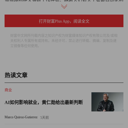
领领域的绝大多数工作任务。随着人们对人工智能自动化的
担忧逐渐成为现实，许多员工，包括相当一部分Z世代员
工，正在反抗，不愿接受自己的职业生涯就此走向终结的宿
打开财富Plus App，阅读全文
命。
财富中文网所刊载内容之知识产权为财富媒体知识产权有限公司及/或相
员工为何要破坏人工智能，以及为何此举会适得其反
关权利人专属所有或持有。未经许可，禁止进行转载、摘编、复制及建
立镜像等任何使用。
在承认曾破坏公司人工智能技术的员工中，30%的人表示是
因为担心人工智能会抢走自己的工作。“淘汰恐惧”
（FOBO，Fear of Becoming Obsolete）现象十分普遍。毕马
热读文章
威（KPMG）11月的一项调查也发现，4成员工担心人工智
能会取代自己的工作。然而颇具讽刺意味的是，该调查发
商业
现，拒绝使用人工智能的员工实际上比拥抱这项技术的员工
更易面临裁员风险。60%的高管表示，他们正考虑裁减拒绝
AI如何影响就业，黄仁勋给出最新判断
使用人工智能的员工。另有28%的受访者担忧这项技术存在
安全风险。26%的人认为这项技术削弱了自身的创造力或在
Marco Quiroz-Gutierrez
5天前
公司的价值。还有26%的受访者指出，公司的人工智能战略