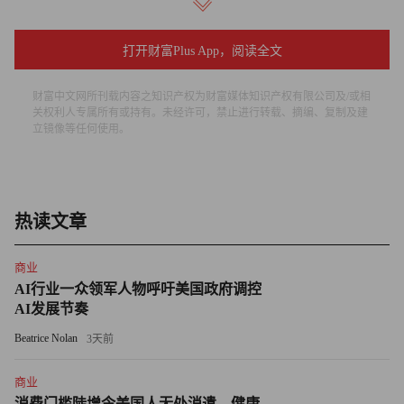
可能成为现实，并表示将当前局面与上世纪70年代的滞胀危
机相提并论是“不恰当的”。
打开财富Plus App，阅读全文
他指出，自20世纪70年代滞胀首次出现以来，美国经济结构
财富中文网所刊载内容之知识产权为财富媒体知识产权有限公司及/或相
关权利人专属所有或持有。未经许可，禁止进行转载、摘编、复制及建
韧性已显著增强，对石油产品的依赖也大幅降低。
立镜像等任何使用。
考德威尔解释道：“2025年，石油产品支出约占美国个人消
费总支出的3.3%，不到20世纪70年代8.3%平均水平的一
半。”
热读文章
不过，即便对滞胀风险持怀疑态度，考德威尔仍将今年年初
商业
的初始预测上调了1个百分点，预计美国个人消费支出价格
AI行业一众领军人物呼吁美国政府调控
指数的年增长率将达到3.6%。经济合作与发展组织也曾发
AI发展节奏
出警告，美国通胀率或攀升至4.2%。
Beatrice Nolan
3天前
美国劳工统计局发布的最新通胀报告显示，2月美国消费者
商业
价格指数同比涨幅稳定在2.4%。但这一数据并未反映自伊
消费门槛陡增令美国人无处消遣，健康