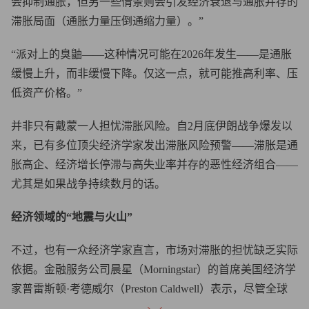
会抑制通胀，但另一些情景则会引发经济衰退与通胀并存的
滞胀局面（通胀力量压倒通缩力量）。”
“派对上的臭鼬——这种情况可能在2026年发生——是通胀
缓慢上升，而非缓慢下降。仅这一点，就可能推高利率、压
低资产价格。”
并非只有戴蒙一人担忧滞胀风险。自2月底伊朗战争爆发以
来，已有多位顶尖经济学家发出滞胀风险预警——滞胀是通
胀高企、经济增长停滞与高失业率并存的恶性经济组合——
尤其是如果战争持续数月的话。
经济领域的“地震与火山”
不过，也有一众经济学家直言，市场对滞胀的担忧缺乏实际
依据。金融服务公司晨星（Morningstar）的首席美国经济学
家普雷斯顿·考德威尔（Preston Caldwell）表示，尽管全球
约五分之一的石油供应需经霍尔木兹海峡运输，但滞胀不太