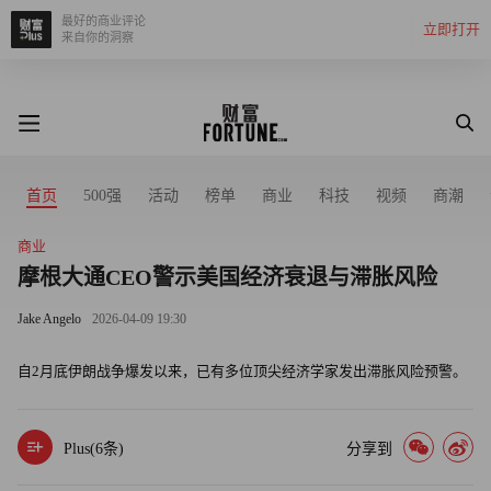
最好的商业评论
立即打开
来自你的洞察
首页
500强
活动
榜单
商业
科技
视频
商潮
商业
摩根大通CEO警示美国经济衰退与滞胀风险
Jake Angelo
2026-04-09 19:30
自2月底伊朗战争爆发以来，已有多位顶尖经济学家发出滞胀风险预警。
Plus(
6
条)
分享到