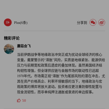
Plus(
6
条)
分享到
精彩评论
蘑菇会飞
当前伊朗战争等地缘政治冲突正成为扰动全球经济的核心
变量。戴蒙警示的“滞胀”风险，实质是地缘紧张、能源供给
压力与前期宽松政策后遗症的叠加体现。虽然美国经济结
构韧性增强，但全球供应链与金融市场的联动性已远超
1970年代。市场需正视“滞胀”作为尾部风险的潜在冲击，尤
其在资产价格高企、利率环境敏感的当下，地缘政治与宏
观政策的博弈将放大波动。投资者应更注重防御性配置与
现金流韧性，而非单纯押注通胀或衰退的单边叙事。
50