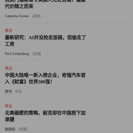
代价随之而来
朗战争爆发以来的价格变动情况。
Catherina Gioino
4天前
尽管戴蒙发出了明确的悲观预警，但他也列举了多项支撑经
济的积极因素，包括《大而美法案》带来的财政刺激、人工
商业
智能驱动的资本支出、监管放松政策，以及美联储的国库券
最新研究：AI并没抢走饭碗，但偷走了
工资
购买计划。
Nick Lichtenberg
3天前
除伊朗战争及其他地缘政治冲突外，戴蒙仍对其他经济逆风
保持警惕，包括全球财政赤字、资产价格处于高位、私人信
商业
中国大陆唯一新入榜企业，奇瑞汽车首
贷市场潜藏的风险。
入《财富》世界500强！
他写道：“在我看来，一些更重大的风险就像地壳板块一
特刊
今天
样，始终处于运动状态，一旦相互碰撞，便会不时引发地震
商业
与火山喷发。”（财富中文网）
北美碰壁的策略，耐克却在中国按下加
速键
译者：中慧言-王芳
徐晓彤
5天前