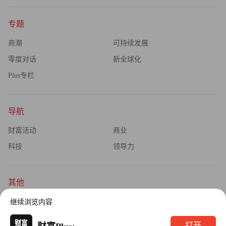
专题
商潮
可持续发展
零度对话
新全球化
Plus专栏
导航
财富活动
商业
科技
领导力
其他
杂志订阅
公司介绍
继续浏览内容
隐私政策
广告业务
·
打开