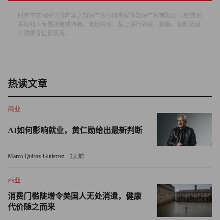
行服务，我们正聚焦安全导向的运营效能提升与技术壁垒构
建，以满足自动驾驶出行领域的庞大市场需求。”
财富中文网所刊载内容之知识产权为财富媒体知识产权有限公司及/或相
关权利人专属所有或持有。未经许可，禁止进行转载、摘编、复制及建
立镜像等任何使用。
谷歌暂未回应置评请求。Dragoneer、红杉资本和DST亦未
立即回应置评请求。Mubadala则拒绝置评。
Waymo拟融资160亿美元，聚焦整车厂扩张
热读文章
Waymo已在美国六座城市推出完全无人驾驶网约车服务，
商业
车内不再配备人类安全员，并向乘客收取费用，服务覆盖旧
金山湾区、洛杉矶，同时通过优步科技公司（Uber
AI如何影响就业，黄仁勋给出最新判断
Technologies Inc.）的应用在奥斯汀、亚特兰大提供出行服
务。这家企业计划今年大幅拓展商业服务版图，进入美国更
Marco Quiroz-Gutierrez
5天前
多城市，并进军英国市场。
商业
众多企业正依托自动驾驶车队布局网约车市场。特斯拉公司
消费门槛陡增令美国人无处消遣，健康
（Tesla Inc.）计划推出自有出行服务，已采用限量部署模
代价随之而来
式，在奥斯汀开展无人驾驶运营（车内不设安全员）；亚马