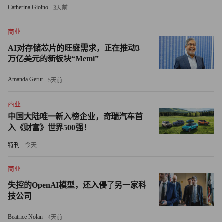
Catherina Gioino
3天前
逊公司（Amazon.com Inc.）旗下的Zoox研发的专用无人驾
驶出租车（不配备驾驶操纵装置）已在拉斯维加斯大道投入
商业
运营，并在旧金山周边城市开展测试。
AI对存储芯片的旺盛需求，正在推动3
万亿美元的新板块“Memi”
彭博社12月报道称，Waymo计划融资150亿美元，目标估值
超1000亿美元。（财富中文网）
Amanda Gerut
5天前
译者：中慧言-王芳
商业
中国大陆唯一新入榜企业，奇瑞汽车首
入《财富》世界500强！
特刊
今天
商业
失控的OpenAI模型，还入侵了另一家科
技公司
Beatrice Nolan
4天前