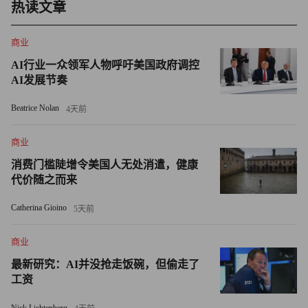
该法案增加了对美国移民和海关执法局（ICE）执法人员及
热读文章
移民法官的资金投入，旨在加快移民案件的审理进度。其结
果是，到2029年，美国日均移民拘留人数将维持在5万人上
商业
下。该办公室测算，受到该法案影响，到2035年，美国人口
AI行业一众领军人物呼吁美国政府调控
AI发展节奏
规模将较此前预测值减少约32万人。
Beatrice Nolan
4天前
新预测显示，未来三十年间，美国人口增长将持续放缓，并
最终在2056年陷入零增长。在20世纪的绝大部分时间里，美
商业
国人口年均增长率始终维持在1%左右，而人口零增长的到
消费门槛陡增令美国人无处消遣，健康
来，将彻底打破这一历史常态。
代价随之而来
这一人口结构转变引发的经济后果不容小觑。退休人口激
Catherina Gioino
5天前
增，而支撑社会保障体系并承担老年人口照护责任的劳动人
商业
口规模却在持续萎缩。65岁及以上群体正成为美国增长最快
的人口群体，使“老年抚养比”急剧攀升。1960年，每5名劳
最新研究：AI并没抢走饭碗，但偷走了
工资
动人口供养1名退休人员。如今，这一比例已经降至3:1。美
国国会预算办公室预测，到2050年代中期，这一比例将进一
Nick Lichtenberg