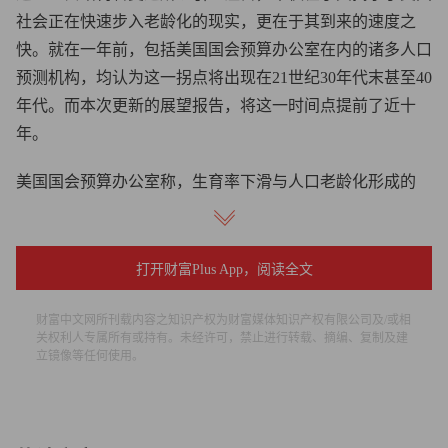
社会正在快速步入老龄化的现实，更在于其到来的速度之
快。就在一年前，包括美国国会预算办公室在内的诸多人口
预测机构，均认为这一拐点将出现在21世纪30年代末甚至40
年代。而本次更新的展望报告，将这一时间点提前了近十
年。
美国国会预算办公室称，生育率下滑与人口老龄化形成的
“双重挤压”，叠加近期移民政策调整，导致这一拐点加速到
来。该机构的分析师已经大幅下调对美国总和生育率的预
期，目前预计每名育龄女性平均生育1.53个子女，远低于维
打开财富Plus App，阅读全文
持人口稳定的“更替水平”（2.1）。与此同时，庞大的“婴儿
财富中文网所刊载内容之知识产权为财富媒体知识产权有限公司及/或相
潮一代”（Baby Boomer）正在步入死亡率攀升的年龄段，导
关权利人专属所有或持有。未经许可，禁止进行转载、摘编、复制及建
致年度死亡人数持续攀升。
立镜像等任何使用。
美国国会预算办公室指出，随着2025年《和解法案》
（Reconciliation Act）的通过，这一时间表被进一步压缩。