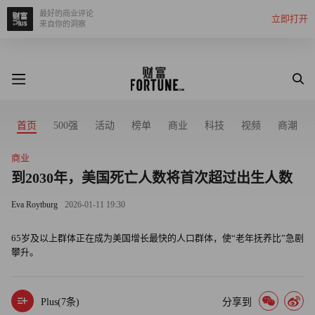
最好的商业评论
立即打开
来自你的洞察
首页
500强
活动
榜单
商业
科技
视频
商潮
商业
到2030年，美国死亡人数将首次超过出生人数
Eva Roytburg
2026-01-11 19:30
65岁及以上群体正在成为美国增长最快的人口群体，使“老年抚养比”急剧
攀升。
Plus(
7
条)
分享到