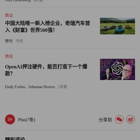
4天前
步降至约2:1。劳动人口规模的萎缩将对联邦预算产生“重大
影响”，包括给社会保障和联邦医疗保险带来巨大压力，这
商业
两项信托基金的资金来源高度依赖工薪税，而人口增长停滞
中国大陆唯一新入榜企业，奇瑞汽车首
入《财富》世界500强！
将导致工薪税税源难以维持充足供给。
特刊
今天
此外，由于国内生产总值本质上是劳动人口数量与人均劳动
生产率的乘积，劳动力增长停滞意味着，未来美国经济增长
商业
将几乎完全依赖技术突破与人工智能的驱动。正如毕马威
OpenAI押注硬件，能否打造下一个爆
（KPMG）的首席经济学家戴安·斯旺克此前接受《财富》
款？
杂志采访时所言，2025年12月美国就业增长持续疲软，已经
Emily Forlini，Sebastian Herrera
5天前
呈现出“无就业复苏”的特征，拐点或将提前到来。（财富中
文网）
译者：中慧言-王芳
Plus(
7
条)
分享到
精彩评论