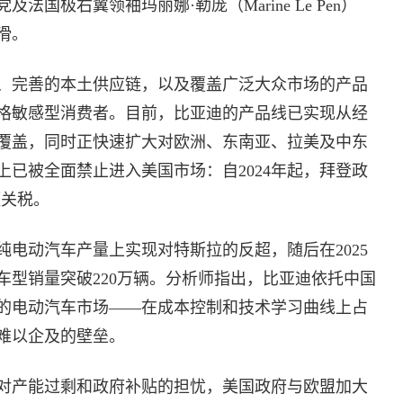
国极右翼领袖玛丽娜·勒庞（Marine Le Pen）
滑。
、完善的本土供应链，以及覆盖广泛大众市场的产品
格敏感型消费者。目前，比亚迪的产品线已实现从经
覆盖，同时正快速扩大对欧洲、东南亚、拉美及中东
已被全面禁止进入美国市场：自2024年起，拜登政
额关税。
在纯电动汽车产量上实现对特斯拉的反超，随后在2025
车型销量突破220万辆。分析师指出，比亚迪依托中国
的电动汽车市场——在成本控制和技术学习曲线上占
难以企及的壁垒。
对产能过剩和政府补贴的担忧，美国政府与欧盟加大