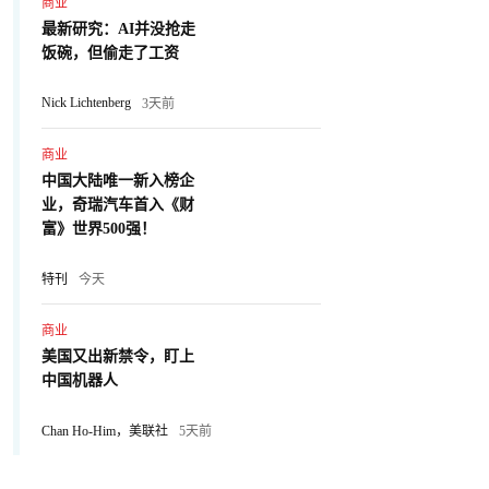
商业
最新研究：AI并没抢走
饭碗，但偷走了工资
Nick Lichtenberg
3天前
商业
中国大陆唯一新入榜企
业，奇瑞汽车首入《财
富》世界500强！
特刊
今天
商业
美国又出新禁令，盯上
中国机器人
Chan Ho-Him，美联社
5天前