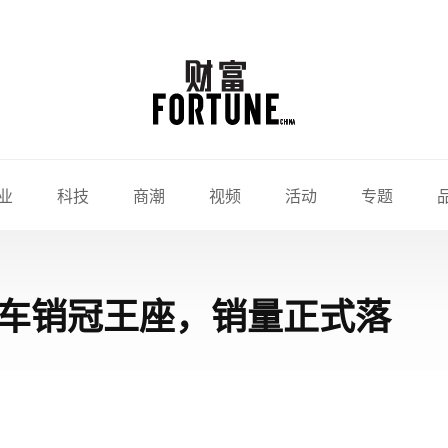
业
科技
商潮
视频
活动
专题
车销冠王座，销量正式落