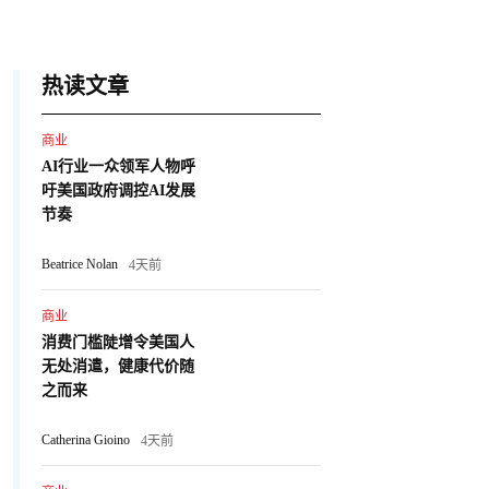
热读文章
商业
AI行业一众领军人物呼
吁美国政府调控AI发展
节奏
Beatrice Nolan
4天前
商业
消费门槛陡增令美国人
无处消遣，健康代价随
之而来
Catherina Gioino
4天前