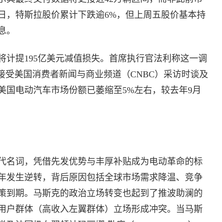
易日，特斯拉股价累计下跌逾6%，但上周五股价基本持
息。
将计提195亿美元减值损失。首席执行官法利称这一调
接受美国消费者新闻与商业频道（CNBC）采访时谈及
美国电动汽车市场份额已萎缩至5%左右，较去年9月
代名词，凭借先发优势与丰厚补贴成为电动革命的标
025年发生逆转，背后原因包括全球市场需求降温、竞争
策到期。马斯克的政治立场转变也起到了推波助澜的
用户群体（高收入左翼群体）立场形成冲突。当马斯