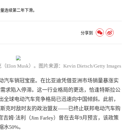
付量连续第二年下滑。
分享到
 Musk）。图片来源：Kevin Dietsch/Getty Images
动汽车销冠宝座。在比亚迪凭借亚洲市场销量暴涨实
车需求陷入停滞。这一行业格局的更迭，恰逢特斯拉公
出全球电动汽车竞争格局已迅速向中国倾斜。此前，
马斯克时敌时友的政治盟友——已终止联邦电动汽车购
姆·法利（Jim Farley）曾在去年9月预言，该政策
水50%。