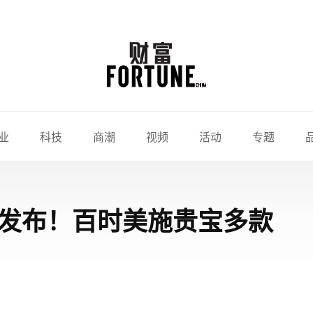
业
科技
商潮
视频
活动
专题
”发布！百时美施贵宝多款