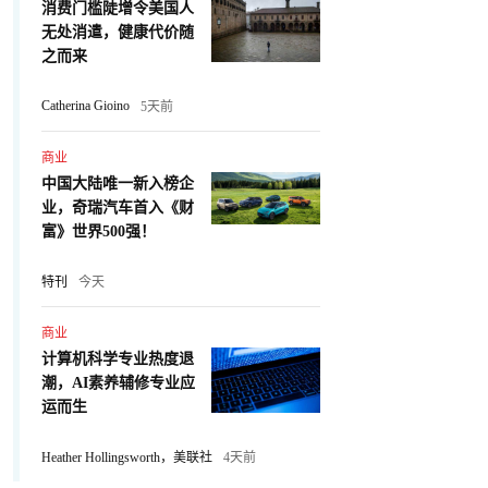
消费门槛陡增令美国人
无处消遣，健康代价随
之而来
Catherina Gioino
5天前
商业
中国大陆唯一新入榜企
业，奇瑞汽车首入《财
富》世界500强！
特刊
今天
商业
计算机科学专业热度退
潮，AI素养辅修专业应
运而生
Heather Hollingsworth，美联社
4天前