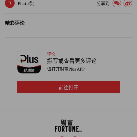
Plus(
5
条)
分享到
的学习成本。同时，通过智能调度与语义分析，优化售后流
程，将琐碎的工单流转升级为高效协同系统，推动服务从成
精彩评论
本中心转向价值创造环节。
由此可见，AI不仅重塑了银行的运营逻辑与执行路径，更
在提升效率的同时注入了服务的“温度”，实现从单点尝试到
评论
全线贯通的数字化质变。
撰写或查看更多评论
请打开财富Plus APP
未来：专属智能体验，AI重塑金融价值创造新范式
展望金融服务业的下一个十年，我们正在见证一个以“深度
前往打开
个性化”为标志的金融新纪元：通过融合认知计算、多模态
交互与自适应学习技术，金融服务将实现“无感化”与“温度
化”的完美统一：每位客户都将拥有专属的AI金融伙伴，
7×24小时提供基于深度理解的定制化建议；每名银行员工
将通过AI赋能突破时空限制，专注于高价值互动；每家金
融机构将构建“AI+私域”的生态体系，实现精准服务与客户