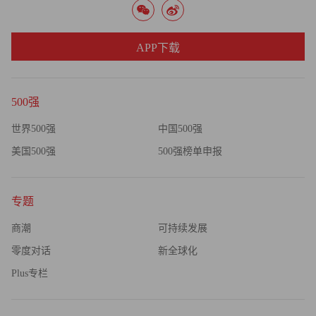
粘性的双重提升。这不仅是技术的演进，更是金融本质的回
归——让服务真正以客户为中心，以价值为导向，以温度为
APP下载
底色。
未来已至，趋势不可逆。“神州问学”作为企业级AI中台，将
500强
为银行提供安全可靠、便捷高效和成本可控的智能基座，是
世界500强
中国500强
实现智能化转型的基础支撑。在此基础上，面向信贷、风
控、运营等具体业务条线的“神州问学”银行版，则深度践行
美国500强
500强榜单申报
“AI for Process”理念，将平台技术能力转化为解决特定业务
流程痛点的场景化解决方案，助力银行实现从单点工具应用
专题
到核心业务条线全面智能贯通的数智升级。神州信息愿意与
银行业伙伴携手共建——让“神州问学”银行版赋能下的专属
商潮
可持续发展
智能体验成为金融服务的行业标配，让触手可及的数智金融
零度对话
新全球化
新生态惠及每一位客户、每一名员工、每一家机构，共同书
Plus专栏
写金融行业更高效、更普惠、更具价值的数智新篇章。