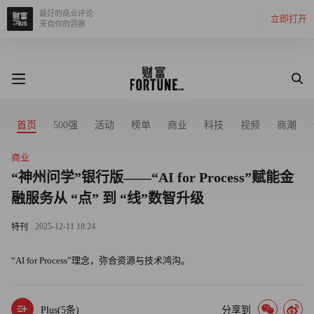
最好的商业评论
立即打开
来自你的洞察
首页
500强
活动
榜单
商业
科技
视频
商潮
商业
“神州问学”银行版——“AI for Process”赋能金
融服务从 “点” 到 “线”数智升级
2025-12-11 18:24
特刊
“AI for Process”理念，弥合资源与技术鸿沟。
Plus(
5
条)
分享到