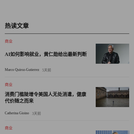
脑上操作几下，AI自动整合报告、征信与流水，上午申
请、下午放款，一点没耽误生意。”
热读文章
第三阶段，构建“价值闭环机制”。将高频AI应用沉淀为标准
微服务，纳入企业级能力中心；将人力节约转化为“AI创新
商业
基金”，反哺后续优化；将客户满意度关键指标纳入
SLA（服务级别协议），确保体验持续优化。由此，AI不再
AI如何影响就业，黄仁勋给出最新判断
是孤立项目，而是融入组织肌理的“长效能力”。
Marco Quiroz-Gutierrez
5天前
先让AI赋能员工，再以AI优化流程，最终让AI服务客户。
商业
通过一次次“小胜利”的积累，金融服务的数智化升级将从
“亮点”拓展为“亮线”，进而连成“亮面”，构筑金融机构可持
消费门槛陡增令美国人无处消遣，健康
代价随之而来
续的竞争壁垒。
Catherina Gioino
3天前
升温：从“成本消耗”到“价值创造”，让服务精准而有温度
商业
服务的“温度”，源于深入的理解与个性化的触达。在银行权