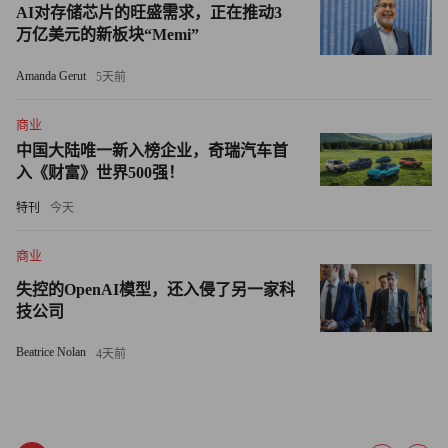
AI对存储芯片的旺盛需求，正在推动3
益运营等领域，AI正在推动服务从“资源消耗”向“价值创造”
万亿美元的新板块“Memi”
转型，实现从“大水漫灌”到精准滴灌的升级。
Amanda Gerut
5天前
首先，精准定位价值客群，优化资源配置。过去银行难以精
准评估权益兑换对客户AUM的实际拉动效果。而今，依托
商业
大模型对全量客户数据的学习分析，可以识别出权益兑换频
中国大陆唯一新入榜企业，奇瑞汽车首
入《财富》世界500强！
次与资产增长的正向关联，实现资源的高效投放。
特刊
今天
其次，智能选品，实现“人-货-场”精准匹配。面对庞杂的权
益商品库，AI构建“客群画像×季节时令×市场热点”三维选
商业
品模型，推动权益在合适时机触达目标客群。例如，向老年
失控的OpenAI模型，还入侵了另一家科
客群推荐“米面粮油”类实用权益，为女性客户定向推送美妆
技公司
护肤商品，为年轻用户配置视听会员、餐饮券等虚拟权益，
Beatrice Nolan
4天前
显著提升转化率。
最后，赋能一线，构建标准化服务流程。AI将复杂的营销
策略转化为“一步一图”式标准操作指南，大幅降低一线人员