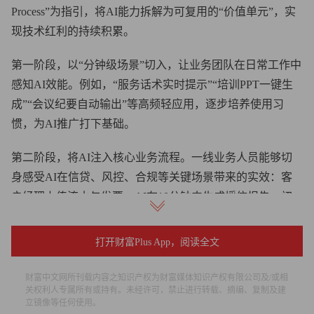
Process”为指引，将AI能力拆解为可复用的“价值单元”，实
现技术红利的持续积累。
第一阶段，以“分钟级场景”切入，让业务团队在日常工作中
感知AI效能。例如，“服务话术实时提示”“培训PPT一键生
成”“会议纪要自动输出”等高频轻应用，逐步培养使用习
惯，为AI推广打下基础。
第二阶段，将AI注入核心业务流程。一线业务人员能够切
身感受AI在信贷、风控、合规等关键场景带来的实效：客
户经理上传流水与发票，AI在10分钟内生成授信报告，初
筛通过率提升40%；风控官通过系统自动推送的“异常信
号”，将贷后巡检从两天压缩至两小时；合规质检机器人实
打开财富Plus App，阅读全文
现7×24小时多通道运行，投诉率下降35%。
财富中文网所刊载内容之知识产权为财富媒体知识产权有限公司及/或相
以山东某县李女士为例，她亲历了AI带来的便捷：“以前办
关权利人专属所有或持有。未经许可，禁止进行转载、摘编、复制及建
立镜像等任何使用。
经营贷，光准备材料就得跑好几趟。现在工作人员在平板电