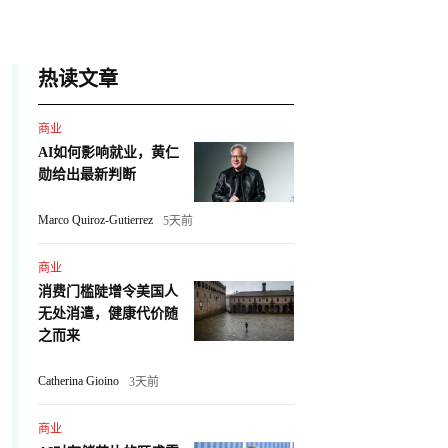
热读文章
商业
AI如何影响就业，黄仁
勋给出最新判断
Marco Quiroz-Gutierrez
5天前
商业
消费门槛陡增令美国人
无处消遣，健康代价随
之而来
Catherina Gioino
3天前
商业