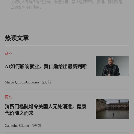
关权利人专属所有或持有。未经许可，禁止进行转载、摘编、复制及建
发者（包括Anthropic）制定国家级透明度标准，以便公众和
立镜像等任何使用。
政策制定者了解模型的能力和风险，并做好相应准备。他还
对人工智能的经济影响——尤其是对入门级工作的影响——
表示担忧。达里奥坚持这些立场，并将继续这样做。”
热读文章
阿莫代伊曾多次公开表示，他相信人工智能会带来潜在的生
商业
存风险。他称，倘若人工智能系统变得比人类更聪明，人类
终有一天会丧失对它的掌控。他还担心，在机器超越人类智
AI如何影响就业，黄仁勋给出最新判断
能之前，不法分子会利用先进人工智能将其武器化，用于制
造生物武器、策划网络攻击或释放大规模破坏工具。
Marco Quiroz-Gutierrez
5天前
最近，在接受Axios采访时，他预测人工智能会导致约50%
商业
的初级白领岗位消失，并敦促立法者即刻着手准备，以保障
消费门槛陡增令美国人无处消遣，健康
民众生计。
代价随之而来
Catherina Gioino
黄仁勋承认该技术可能会对员工造成一定影响，但驳斥了阿
3天前