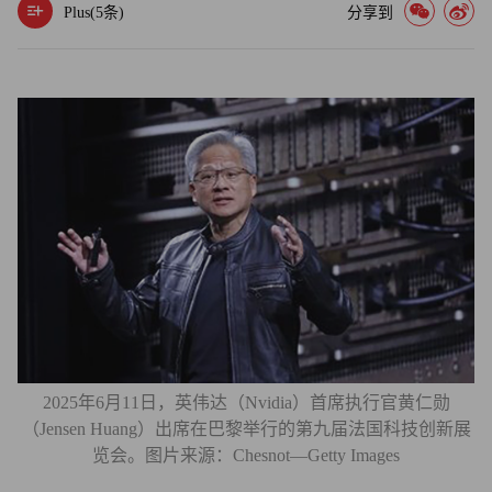
Plus(
5
条)
分享到
2025年6月11日，英伟达（Nvidia）首席执行官黄仁勋
（Jensen Huang）出席在巴黎举行的第九届法国科技创新展
览会。图片来源：Chesnot—Getty Images