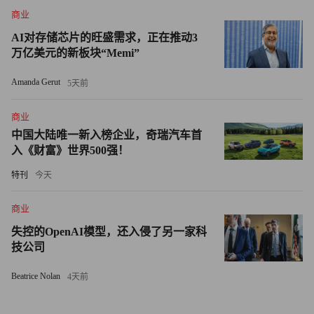
莫代伊近期的大胆论断。
商业
他表示：“每个人的工作都会有所改变，部分工作会被淘
AI对存储芯片的旺盛需求，正在推动3
万亿美元的新板块“Memi”
汰，但同时也会涌现大量新岗位……每当企业生产效率提
升，它们就会雇佣更多人员。”
Amanda Gerut
5天前
量子计算的“拐点”
商业
中国大陆唯一新入榜企业，奇瑞汽车首
黄仁勋在英伟达巴黎GTC大会结束后的新闻发布会上发表
入《财富》世界500强！
了上述言论。在此次大会上，该公司宣布与法国初创公司
特刊
今天
Mistral建立新合作关系，作为其推动欧洲算力发展计划的一
部分。
商业
失控的OpenAI模型，还入侵了另一家科
黄仁勋表示，英伟达正在欧洲大陆建设超20家“人工智能工
技公司
厂”，并向欧洲研究人员和初创公司承诺，其"图形处理器短
缺问题将很快得到解决"。
Beatrice Nolan
4天前
这位首席执行官还提及了英伟达在量子计算领域的探索，重