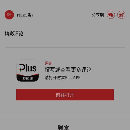
点介绍了英伟达的混合量子-经典平台CUDA-Q，并宣称量
子计算正迎来"拐点"。黄仁勋称，该技术有望在未来数年着
Plus(
5
条)
分享到
手解决现实世界中的问题。（财富中文网）
精彩评论
译者：中慧言-王芳
评论
撰写或查看更多评论
请打开财富Plus APP
前往打开