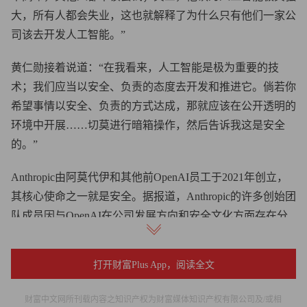
大，所有人都会失业，这也就解释了为什么只有他们一家公
司该去开发人工智能。”
黄仁勋接着说道：“在我看来，人工智能是极为重要的技
术；我们应当以安全、负责的态度去开发和推进它。倘若你
希望事情以安全、负责的方式达成，那就应该在公开透明的
环境中开展……切莫进行暗箱操作，然后告诉我这是安全
的。”
Anthropic由阿莫代伊和其他前OpenAI员工于2021年创立，
其核心使命之一就是安全。据报道，Anthropic的许多创始团
队成员因与OpenAI在公司发展方向和安全文化方面存在分
歧而选择离职。
打开财富Plus App，阅读全文
Anthropic发言人在给《财富》杂志的声明中表示：“达里奥
从未声称'只有Anthropic'才能构建安全、强大的人工智能。
财富中文网所刊载内容之知识产权为财富媒体知识产权有限公司及/或相
正如公开记录所显示的那样，达里奥始终倡导为人工智能开