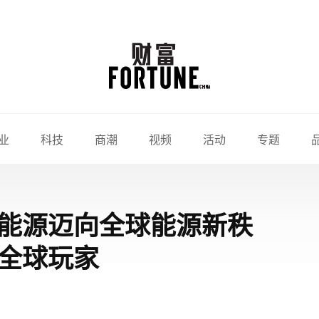
业
科技
商潮
视频
活动
专题
能源迈向全球能源新秩
全球玩家