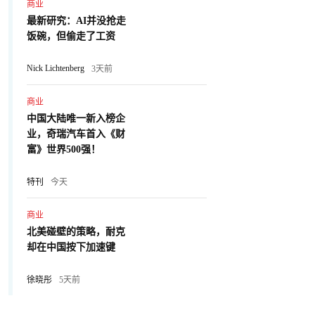
商业
最新研究：AI并没抢走
饭碗，但偷走了工资
Nick Lichtenberg
3天前
商业
中国大陆唯一新入榜企
业，奇瑞汽车首入《财
富》世界500强！
特刊
今天
商业
北美碰壁的策略，耐克
却在中国按下加速键
徐晓彤
5天前