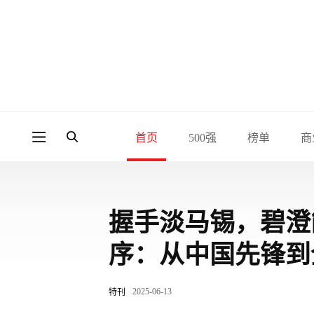
首页
500强
榜单
商
握手淡马锡，碧澄
序：从中国先锋到
2025-06-13
特刊