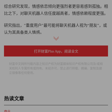
综合研究发现，情感依恋倾向更强烈者更容易感到孤独。相
比之下，对聊天机器人信任度越高者，情感依赖程度更强。
研究指出，"重度用户"最可能将聊天机器人视为“朋友”，或
认为其具备类人情感。
研究还发现，与聊天机器人进行“私人”对话的用户群体，孤
独感水平也显著更高。
打开财富Plus App，阅读全文
研究人员表示：“研究显示，虽然语音聊天机器人在缓解孤
财富中文网所刊载内容之知识产权为财富媒体知识产权有限公司及/或相
关权利人专属所有或持有。未经许可，禁止进行转载、摘编、复制及建
独与情感依赖方面初期效果优于文字版，但随着使用度增
立镜像等任何使用。
加，这种优势逐渐消失，尤其是在使用中性语音聊天机器人
时。”
OpenAI的代表未立即回应在非正常工作时间提出的置评请
热读文章
求。
商业