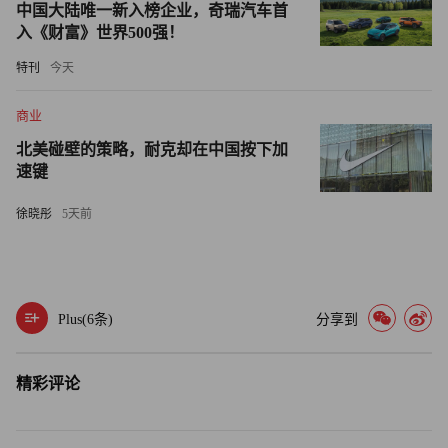
受到意大利监管机构调查。
中国大陆唯一新入榜企业，奇瑞汽车首
入《财富》世界500强！
研究人员表示，新发现“凸显了聊天机器人设计选择（如语
特刊
今天
音表现力）与用户行为（如对话内容、使用频率）间复杂的
相互作用”，并呼吁进一步研究“聊天机器人在管理情绪内容
商业
时，能否避免助长依赖性或取代人际关系，从而真正提升幸
北美碰壁的策略，耐克却在中国按下加
福感”。 （财富中文网）
速键
译者：刘进龙
徐晓彤
5天前
审校：汪皓
Plus(
6
条)
分享到
精彩评论