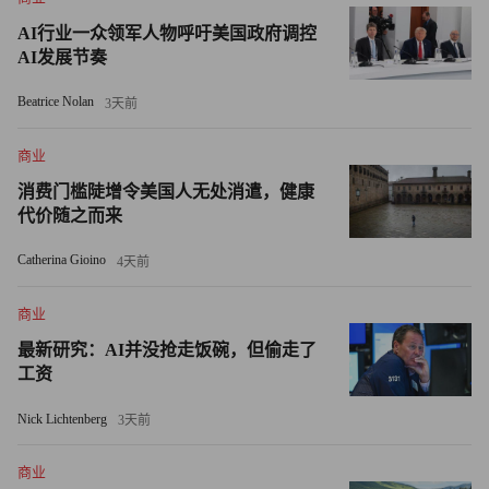
AI伴侣兴起
AI行业一众领军人物呼吁美国政府调控
AI发展节奏
目前ChatGPT全球周活跃用户约4亿，越来越多人将其视为
私人顾问与情感伴侣。
Beatrice Nolan
3天前
尽管医疗专家发出警告，但是该工具已成为部分人群的心理
商业
咨询替代品。2024年YouGov的调查显示，在18—29岁的美
消费门槛陡增令美国人无处消遣，健康
国青年中，超半数愿意向AI倾诉心理健康问题。
代价随之而来
Catherina Gioino
4天前
另外一项研究甚至表明，OpenAI聊天机器人提供的个人建
议质量优于专业专栏作家。
商业
虽然部分用户称聊天机器人有助于缓解孤独，但关于与AI
最新研究：AI并没抢走饭碗，但偷走了
工资
聊天机器人互动带来的负面效应的质疑声渐起。主打陪伴功
能的AI公司（如Replika和Character.ai）首当其冲。
Nick Lichtenberg
3天前
Character.ai正面临两起涉及未成年人的独立诉讼，Replika则
商业