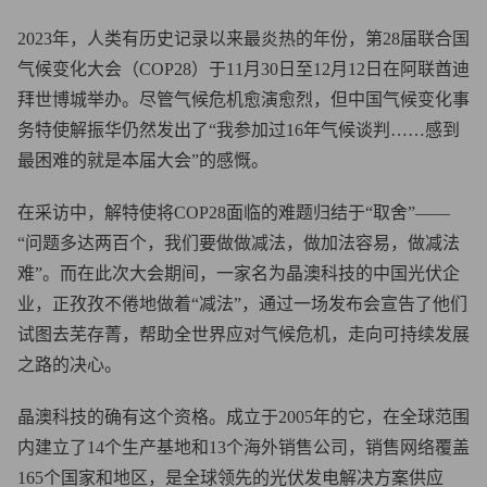
2023年，人类有历史记录以来最炎热的年份，第28届联合国
气候变化大会（COP28）于11月30日至12月12日在阿联酋迪
拜世博城举办。尽管气候危机愈演愈烈，但中国气候变化事
务特使解振华仍然发出了“我参加过16年气候谈判……感到
最困难的就是本届大会”的感慨。
在采访中，解特使将COP28面临的难题归结于“取舍”——
“问题多达两百个，我们要做做减法，做加法容易，做减法
难”。而在此次大会期间，一家名为晶澳科技的中国光伏企
业，正孜孜不倦地做着“减法”，通过一场发布会宣告了他们
试图去芜存菁，帮助全世界应对气候危机，走向可持续发展
之路的决心。
晶澳科技的确有这个资格。成立于2005年的它，在全球范围
内建立了14个生产基地和13个海外销售公司，销售网络覆盖
165个国家和地区，是全球领先的光伏发电解决方案供应