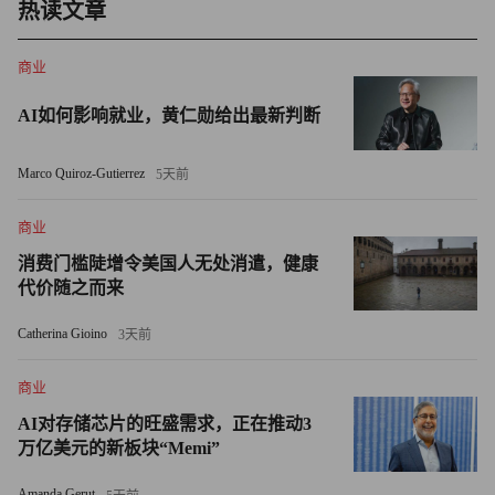
热读文章
216%，达171,700.77吨。
商业
与环境管理并行的，是晶澳科技对于其产品全生命周期可持
续的坚持。从原材料获取到生产制造；从包装运输到产品使
AI如何影响就业，黄仁勋给出最新判断
用维护和回收处理，晶澳科技致力于携手产业链条上下的全
体伙伴，优化构建绿色产品管理体系，力求最大限度地降低
Marco Quiroz-Gutierrez
5天前
资源和能源消耗，实现对生态环境影响降至最低，推动循环
商业
经济高质量发展。2023年，晶澳科技已实现场内运输车辆
消费门槛陡增令美国人无处消遣，健康
96%电动化；东海基地实现硅片泡沫盒回收率99%，达139
代价随之而来
万套；并在17个欧洲国家注册了《报废电子电器设备指令》
（WEE指令）合规性，申报WEEE总瓦数超6GW，总重量
Catherina Gioino
3天前
超33万吨。
商业
通过上述一系列举措，晶澳科技为应对气候变化设立并出色
AI对存储芯片的旺盛需求，正在推动3
完成了一系列指标于目标。2023年，晶澳科技运营范围温室
万亿美元的新板块“Memi”
气体排放强度为3,521.45吨二氧化碳当量/亿元，绿电使用比
Amanda Gerut