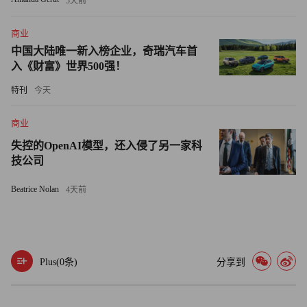
5天前
例达28%，自发自用分布式装机量达138MW，其用电量占
比1.03%，累计避免碳排放超3,700万吨。
商业
中国大陆唯一新入榜企业，奇瑞汽车首
与此同时，晶澳科技并没有选择“抓大放小”，而是始终秉承
入《财富》世界500强！
绿色发展原则，倡导低碳理念，推行绿色办公，推动运营环
特刊
今天
节的节能减排与高效绿色发展，并不断强化员工绿色意识。
每一度电、每一滴水，在晶澳科技看来都事关绿色发展。从
商业
采用节能环保的照明、空调及节水设备，到推行无纸化及线
失控的OpenAI模型，还入侵了另一家科
上化办公；从共享雨伞、自行车等资源的投放到推动企业公
技公司
务用车新能源化，晶澳科技身体力行向全社会传递其低碳理
Beatrice Nolan
4天前
念。
展望未来，晶澳科技将继续以创新为动力，以责任为引领，
积极应对全球气候变化，为全球的可持续发展贡献中国智慧
Plus(
0
条)
分享到
和中国力量。晶澳科技的每一步，都是对绿色未来的坚定承
诺，也是对人类共同家园的深切关怀。通过持续的努力和不
懈的追求，晶澳科技将与全球伙伴一道，共同迎接一个更加