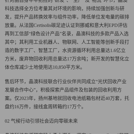
针对由自身牢牢把控的“研发”、“生产”及“物流”环节，晶澳
科技选择全方位考量其对环境的影响，持续加强创新与研
发，提升产品转换效率与组件功率，降低单位发电量的碳排
放量。从法国Certisolis碳足迹认证到挪威和意大利EPD评估
再到工信部“绿色设计产品”名录，晶澳科技的多款产品入选
其中；其利用工业机器人、物联网、人工智能等创新手段打
造的数字工厂、智慧工厂，水资源循环利用总量达1.6亿立
方米，废弃物回收利用总量达17万余吨；新开发的智慧化立
体仓库减少土地使用达10,850平方米。
售后环节，晶澳科技联合行业伙伴共同成立“光伏回收产业
发展合作中心”，积极探索产品组件及包装的回收利用方
案。仅2023年，扬州基地就回收电池纸箱包材近40万套，托
盘约16万件，接线盒周转箱约17万个。
02 气候行动引领社会迈向零碳未来