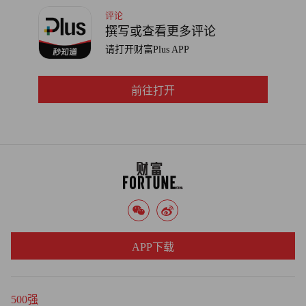
清洁、更加繁荣、更加可持续的明天。
评论
撰写或查看更多评论
02 共同奔赴繁荣明天
请打开财富Plus APP
人是社会的基础尺度，而“Towards”是晶澳奔赴美好社会的
前往打开
积极创想。无论如何发展，晶澳科技始终认为全体员工乃至
其它于晶澳科技相关联的人群，都是其可持续发展道路上不
可分割的一部分。积极进取、引领技术发展，珍视人才、将
员工视为优质可靠的成长伙伴，携手伙伴推动行业高质量发
展，投身社区，共同奔赴繁荣明天。
APP下载
500强