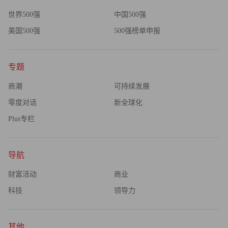
世界500强
中国500强
美国500强
500强榜单申报
专题
光伏行业，企业的高质量发展离不开高层次人才的有力支
商潮
可持续发展
撑。针对归属于晶澳大家庭的5万余名员工，晶澳始终怀揣
零度对话
新全球化
着共建美好社会的积极创想，积极进取、引领技术发展，珍
Plus专栏
视人才、将员工视为优质可靠的成长伙伴，携手全体员工推
动行业高质量发展，共同迈向和谐、繁荣的可持续发展之
路。
导航
财富活动
商业
关于员工基础权利的保障，晶澳科技始终坚持“以人为本，
科技
领导力
预防为主，安全健康工作”的职业健康安全方针，加强职业
健康与安全管理，确保员工自身权益。为确保生产安全，保
护员工身心健康。为此，晶澳科技公司建立了名为“计划、
其他