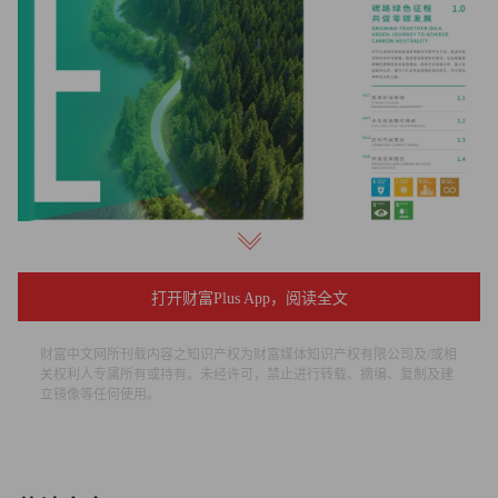
晶澳科技从能源、水资源及污染物排放三个维度构建了一套
打开财富Plus App，阅读全文
行之有效的环境保护管理体系。报告期间，晶澳科技共 7 个
光伏生产基地通过了ISO50001能源管理体系认证，覆盖50%
财富中文网所刊载内容之知识产权为财富媒体知识产权有限公司及/或相
的生产基地，清洁能源使用量超1,790吉瓦时，自发自用分
关权利人专属所有或持有。未经许可，禁止进行转载、摘编、复制及建
立镜像等任何使用。
布式电站装机规模达138MW；水资源管理方面，2023年晶
澳科技水资源循环利用量为16,214.16万立方米，循环用水使
用率约84%；污染物排放管理方面，2023年晶澳科技实现整
体废水达标排放率100%，废弃物回收利用量同比提升